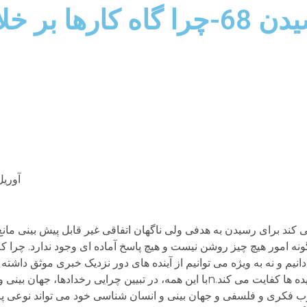
پاسخ هایی برای اندیشیدن 68-چرا گاه
آوریل 22, 4
ل می کند برای رسیدن به هدفی ولی ناگهان اتفاقی غیر قابل پیش بینی م
تش را چه می دانید؟nnپاسح:nدر این گونه امور هیچ چیز روشن نیست و هیچ پاسخ آماده ای وجود ندارد.
نیم و نه به ویژه می توانیم از آینده های دور نزدیک خبری موثق داشته 
چیزکی بدانیم برای تعلیل و تبیین چرایی حوادث و پدیده ها کفایت می کند.nبا این همه، در تبیین چرایی 
فکری و فلسفی و جهان بینی و انسان شناسی خود می تواند نوعی پاس