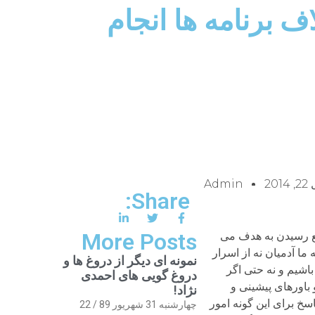
 کارها بر خلاف برنامه ها انجام
201
Admin
Share:
More Posts
انع رسیدن به هدف می
 چرا که ما آدمیان نه از اسرار
نمونه ای دیگر از دروغ ها و
باشیم و نه حتی اگر
دروغ گویی های احمدی
رخدادها، جهان بینی و باورهای پیشینی و
نژاد!
خ برای این گونه امور
چهارشنبه 31 شهریور 89 / 22