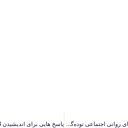
برنامه ويديوئى پرتو نور تحت عنوان: ريشه‌هاى روانى اجتماعى توده‌گرائى قسمت دوم