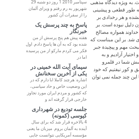
. به ویژه دیدگاه مذهبی
سپتامبر 2010 1 روز دو شنبه 29
شهریور به رم رفتم و ویزای آلمان
 به طور قطعی و پیشینی
را از سفرات آن کشور
 نشده و هر رخدادی بر
پاسخ به چند پرسش یک
 دلیل نبوده است. بر
خبرنگار
خداوند همواره مصالح
هفته پیش هم پنج پرسش از من
ی شد. بر این مبناست که
شده بود که به آن ها پاسخ دادم. اول
» (خداوند را از طریق تغییر اراده ها شناختم». nالبته در اینجا مبحث مهم و پیچیدة جبر
فکر می کردم مارکو از من پرسیده
اختیار آزادیم و به
اما در
رسش شما در قلمرو
سیمای آیت الله خمینی در
ق و کور نیفتیم که خود
یکی از آخرین سخنانش
د است و قطعا با این چند جمله نمی توان
اشاره: هرچند کاملا ابا دارم که در
این وضعیت خاص و حاد سیاسی،
که کشور و مردم ایران مورد تجاوز
خارجی قرار گرفته اند و
جلسه تودیع در شهرداری
کیوسی (کمونه)
4 بالاخره قرار شد که برای سال
آینده به آلمان بروم. میزبان ما یعنی
مؤسسه آمریکایی نتوانست جایی