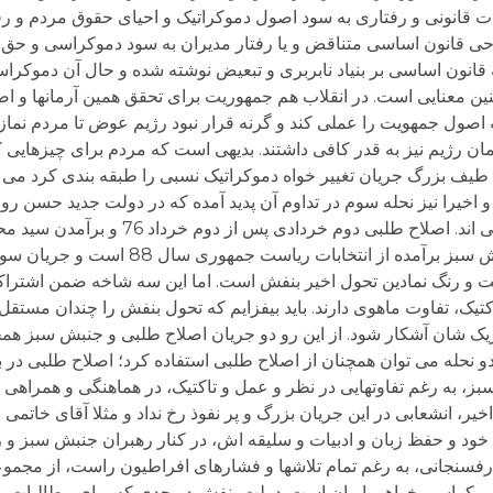
ت قانونی و رفتاری به سود اصول دموکراتیک و احیای حقوق مردم و رف
تحول اصلاحی قانون اساسی متناقض و یا رفتار مدیران به سود دموکراسی و 
قانون اساسی بر بنیاد نابربری و تبعیض نوشته شده و حال آن دموکراس
 معنایی است. در انقلاب هم جمهوریت برای تحقق همین آرمانها و اصول
 اصول جمهویت را عملی کند و گرنه قرار نبود رژیم عوض تا مردم نماز ب
مان رژیم نیز به قدر کافی داشتند. بدیهی است که مردم برای چیزهایی که
ه چیزهایی که دارند. nاما اگر بتوان طیف بزرگ جریان تغییر خواه دموکراتیک نسبی را طبقه بندی 
خیرا نیز نحله سوم در تداوم آن پدید آمده که در دولت جدید حسن روحان
است. از قضا هر سه جریان برآمده از جنبش انتخاباتی اند. اصلاح ط
معروف اصلاحات و بعد مجلس ششم پدید آمد. جنبش سبز برآمده
ها سبز است و رنگ نمادین تحول اخیر بنفش است. اما این سه شاخه ضمن اشتر
تیک، تفاوت ماهوی دارند. باید بیفزایم که تحول بنفش را چندان مستقل 
اتژیک شان آشکار شود. از این رو دو جریان اصلاح طلبی و جنبش سبز ه
نحله می توان همچنان از اصلاح طلبی استفاده کرد؛ اصلاح طلبی در برا
طلبی و سبز، به رغم تفاوتهایی در نظر و عمل و تاکتیک، در هماهنگی و همرا
ر، انشعابی در این جریان بزرگ و پر نفوذ رخ نداد و مثلا آقای خاتمی ب
ود و حفظ زبان و ادبیات و سلیقه اش، در کنار رهبران جنبش سبز و ز
سنجانی، به رغم تمام تلاشها و فشارهای افراطیون راست، از مجموعه
دموکراسی خواهی ایران است. دولت بنفش در حدی که برای مطالبات 