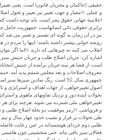
حقیقی (حاکمان و مجریان قانون) است. یعنی تغییرا
و عملی. nمعیار و جهت تغییر نیز تغییر و 
اعلامیة جهانی حقوق بشر است. باید توجه داشت که 
برابری حقوقی ذاتی انسانهاست. جمهوریت حامل چنین
نیز در آن زمان به گونه ای تفسیر و تعبیر می شد که
روضه خوانی بیشتر داشته باشند؛ اینها را مردم در ه
انقلاب می کنند ن
اشاره کرد: جریان اصلاح طلب و جریان جنبش سبز و ا
جمهوری سال 92 است. رنگ نمادین سبز
اصول تغییرخواهی، از جهات اهداف و استراتژی و تاک
تحولات آیندة دور و نزدیک تفاوتهای ماهوی و استر
تغییرخواهی ملی شمرده می شوند. هرچند برای هر دو 
و فروپاشی. nرمز موفقیت دو نحلة اصلاح 
طی تحولات پر فراز و نشیب حدود چهار سال و نیم اخی
طلبی دوم خردای هوشمندانه در عین رعایت فاصله خ
فعالان سبز باقی ماند. حتی شخصیتی چون هاشمی رف
حامی باقی ماند. این هماهنگی راز موفقیت جنبش 