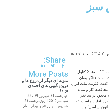
 سبز
 2014
Admin
Share:
More Posts
اشاره: این نوشته متن مکتوب سخنرانی من است در مراسم سومین سال حصر رهبران جمبش سبز در آمستردام هلند (شنبه 10 اسفند 92/اول
مارس 2014). قابل ذکر این که این نوشته خلاصه ای است از سخنرانی اما چند جمله ای از آن در برخی رسانه ها منتشر شده است.nاگر بتوان
نمونه ای دیگر از دروغ ها و
 گفت اکثریت ملت ایران
دروغ گویی های احمدی
 محافظه کار و میانه
نژاد!
 محدود در ساختار
چهارشنبه 31 شهریور 89 / 22
کرد. اقلیت راست که
سپتامبر 2010 1 روز دو شنبه 29
شهریور به رم رفتم و ویزای آلمان
در ساختار حقوقی (قانون اساسی) و یا