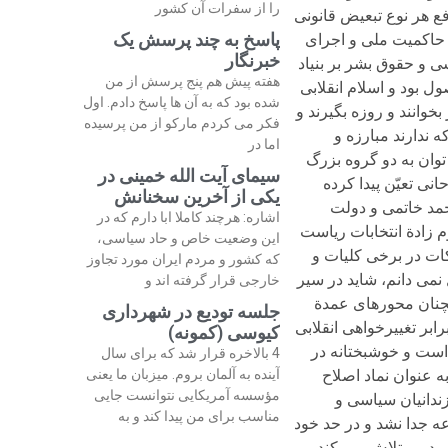
را از سفرات آن کشور
ع هر نوع تبعیض قانونی
پاسخ به چند پرسش یک
حق حاکمیت ملی و اجرای
خبرنگار
ی و حقوق بشر بر بنیاد
هفته پیش هم پنج پرسش از من
 بود و اسلام انقلابی
شده بود که به آن ها پاسخ دادم. اول
خوانند و روزه بگیرند و
فکر می کردم مارکو از من پرسیده
 ندارند مبارزه و
اما در
کرد می توان به دو گروه بزرگ
سیمای آیت الله خمینی در
ی تعیّن پیدا کرده
یکی از آخرین سخنانش
لبی دوم خردادی پس از دوم خرداد 76 و برآمدن سید محمد خاتمی و دولت
اشاره: هرچند کاملا ابا دارم که در
 از انتخابات ریاست جمهوری سال 88 است و جریان سوم زادة انتخابات ریاست
این وضعیت خاص و حاد سیاسی،
اکات در برخی کلیات و
که کشور و مردم ایران مورد تجاوز
نمی دانم، شاید در سیر
خارجی قرار گرفته اند و
مچنان محورهای عمدة
جلسه تودیع در شهرداری
بر تغییرخواهی انقلابی
کیوسی (کمونه)
هی است و خوشبختانه در
4 بالاخره قرار شد که برای سال
ه عنوان نماد اصلاح
آینده به آلمان بروم. میزبان ما یعنی
مؤسسه آمریکایی نتوانست جایی
ندانیان سیاسی و
مناسب برای من پیدا کند و به
 جدا نشد و در حد خود
مردمی تلاش می کند بی