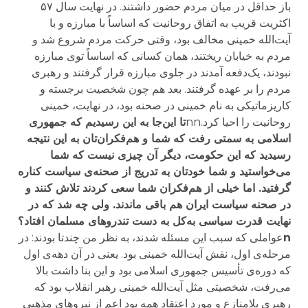
باز حداقل در میان مردم حضور داشتند. در نهایت سال ۵۷
اکثریت قریب به اتفاق روحانیت که اساساً با مبارزه و با
آیت‌الله خمینی مخالف بود، وقتی حرکت مردم شروع شد و
مردم به خیابان ریختند، همان کسانی که اساساً توی مبارزه
نبودند، یک‌دفعه آمدند در جلوی مبارزه قرار گرفتند و رهبری
مردم را بر عهده گرفتند. بعد هم چون شخصیت برجسته و
کاریزماتیکی به نام خمینی در صحنه بود، در نهایت، خمینی
روحانیت را احیا کرد.nn
تا این‌جا به این‌ رسیدیم که جمهوری
اسلامی به سمتی رفت که شما و هم‌فکران‌تان به این نتیجه
رسیدید که این حکومت، دیگر آن چیزی نیست که شما
می‌خواستید و شما خودتان به تدریج از صحنه‌ی سیاست کناره
گرفتید. اما خیلی از هم‌فکران شما سعی کردند تلاش کنند و
در صحنه سیاست ایران هم باقی ماندند. ولی چه شد که در
نهایت قدرت سیاسی به‌کل به دست تندروهای مسلمان افتاد؟
n
عواملی که سبب این مسئله شدند، به نظر من چندتا بودند: در
مرحله‌ی اول، نقش آیت‌الله خمینی بود. یعنی در آن دهه‌ی اول
که دوره‌ی تأسیس جمهوری اسلامی بود و این بنا داشت بالا
می‌رفت، شخصیتی مثل آیت‌الله خمینی رهبر انقلاب بود که
رهبری بلامنازع و مورد اعتقاد همه بود اعم از نیروهای مذهبی