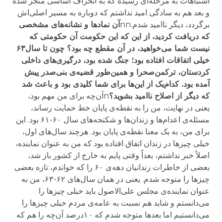
اشتباهات به مرحله‌ای رسیده که به انحراف اساسی منجر شده
و بعد هم به سادگی امید نداشتم که دوباره به مسیر اصلی‌اش
برگردد، دیگر ناامید شدم.nn
آن نمادها و نشانه‌های مشخصی
که دریافت کردید، از این که این حکومت آن حکومتی که
نیست شما می‌خواهید، در آن مقطع چه بود؟ چون تا سال۶۳
خیلی اتفاقات افتاده بود؛ جنگ شده بود، درگیری‌های داخلی
کردستان، ترکمن‌صحرا و همین‌طور قضیه‌ی بنی‌صدر پیش
آمده بود. کدام‌یک از این‌ها برای شما کلیدی بود و باعث شد
که دیگر از اصلاح ناامید بشوید؟
nآن‌چه برای من مهم بود،
یعنی در نهایت، من را به نقطه‌ی پایان خط حمایت رساند،
مسئله‌ی اعدام‌ها و زندان‌ها و شکنجه‌های سال ۶۰-۶۱ بود. این
برای من، به یک معنا نقطه‌ی پایان بود. هرچند سال‌های اول،
خیلی چیزها در زندان اتفاق افتاده بود که من به عنوان نماینده،
اصلاً خبر نداشتم، بعداً وقتی پایم به خارج از کشور باز شد،
بعضی از خاطرات زندانیان دهه‌ی ۶۰ را که خواندم، تازه بعضی
چیزها را متوجه شدم. یعنی در همان سال‌های ۶۲-۶۳، من به
عنوان نماینده‌ی مجلس علی‌الاصول باید خیلی چیزها را
می‌دانستم و شاید هم نسبت به عامه‌ی مردم خیلی چیزها را
می‌دانستیم اما بعدها متوجه شدم که ۱۰درصد آن‌چه را هم که