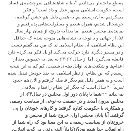
مقطع ما شعار می‌دادیم: “نظام شاهنشاهی سرچشمه‌ی فساد
است، حکومت اسلامی مظهر عدل و داد است” و فکر
می‌کردیم به آن رسیده‌ایم. به همین دلیل هم جشن گرفتیم،
خوشحال شدیم، همراه شدیم و مسئولیت‌هایی پذیرفتیم و
نماینده‌ی مجلس شدیم. اما بعداً به تدریج، از همان بهار سال
۵۸، از جهاتی و با توجه به نشانه‌هایی متوجه شدم که حداقل
این نظام اسلامی، آن نظام اسلامی‌ای که من می‌گفتم نیست
و در مسیر دیگری دارد حرکت می‌کند. اوایل فکر می‌کردم دارد
فاصله می‌گیرد، اما از سال ۶۲-۶۳ به بعد، به خصوص بعد از
اعدام‌ها و شکنجه‌های اوایل دهه‌ی شصت، کم کم به این نتیجه
رسیدم که این نظام، از نظر اسلامی، به ضد خودش تبدیل شده
است و به همین دلیل هم دیگر فاصله گرفتم و الان هم حدود
تقریباً ۳۰ سال است که دیگر این نظام را نظام اسلامی
نمی‌دانم.nn
شما با پایان دور اول مجلس در سال۶۳، از
مجلس بیرون آمدید و در حقیقت به نوعی از سیاست رسمی
و همکاری با حکومت کناره گرفتید و کارهای خودتان را پی
گرفتید. آیا پایان مجلس اول، خروج شما از مجلس و
خروج‌تان از سیاست رسمی، به این معنا بود که راه شما از
راه انقلاب جدا شده بود؟
nکاملاً! البته وقتی می‌گویم انقلاب،