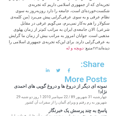
تجربه‌ای که از جمهوری اسلامی داریم که تجربه‌ی
شکست‌خورده‌ای است، جامعه را دارد روز‌به‌روز به سوی
نظام عرفی و به سوی عرفی‌گرایی پیش می‌برد (من کلمه‌ی
سکولار را هم به‌کار نمی‌برم، می‌گویم عرفی در مقابل
شرعی). الان جامعه‌ی ایران به مراتب کم‌تر از زمان پهلوی
مذهبی است. جوانان امروز به مراتب بیش از زمان ما گرایش
به عرفی‌گرایی دارند. برای این‌که تجربه‌ی جمهوری اسلامی را
دیده‌اندnnمنبع:
دویچه و له
Share:
More Posts
نمونه ای دیگر از دروغ ها و دروغ گویی های احمدی
نژاد!
چهارشنبه 31 شهریور 89 / 22 سپتامبر 2010 1 روز دو شنبه 29
شهریور به رم رفتم و ویزای آلمان را از سفرات آن کشور
پاسخ به چند پرسش یک خبرنگار
هفته پیش هم پنج پرسش از من شده بود که به آن ها پاسخ دادم. اول