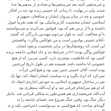
و غیرمذهبی البته بعد غیرمذهبی‌ها و تعدادی از مذهبی‌ها جدا
شدند. ولی در نهایت، تا زمانی که خمینی زنده بود چه در افکار
عمومی و چه در میان پیروان ایشان و مدافعان جمهوری
اسلامی، ایشان شخصیت کاریزماتیکی بود که همه تقریباً قبول
داشتند و یا از ترس هم که بود، قبولش می‌کردند و نمی‌توانستند
با او مخالفت کنند. به قول مرحوم مهندس بازرگان که گفتند:
«آقای خمینی بولدوزر است و من فولکس واگن»، واقعیتش
این است که روشنفکرها در برابر شخصیت پرنفوذ ایشان
فولکس واگن بودند.nnدر شرایط تند و حاد انقلابی جامعه برنده
کسی بود که قاطعیت بیشتری دارد، کسی می‌برد که از هیچ
خشونتی ابا نداشته باشد. همیشه هم در طول تاریخ این‌چنین
بوده است. آقای خمینی چنین تیپی بود و هیچ‌کس جرأت
نمی‌کرد که ایراد بگیرد و به سیاست ایشان انتقاد کند. تنها یک
نفر در ساختار جمهوری اسلامی به خودش اجازه‌ی انتقاد داد
که او هم سرانجام قربانی شد و او آیت‌الله منتظری بود.
آیت‌الله شریعتمداری هم همین‌طور به شکلی قربانی شد. عامل
دیگر جنگ بود. وقتی جنگ شروع شد، فضای جامعه را به
گونه‌ای ساخت که هیچ‌کسی نه می‌توانست اعتراضی بکند و نه