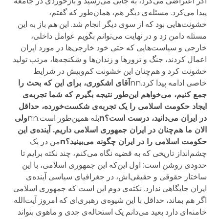
اگر اعتراضی می‌کرد، به جایی می‌رسید و بازخوردی در جامعه
پیدا می‌کرد. مسئله‌ی دیگر هم، همان‌طور که گفتم،
خشونت‌هایی بود که از سوی دیگر انجام شد. این هم باز به این
مسئله دامن زد و در نهایت می‌توانم بگویم عوامل داخلی،
خارجی و سیاست‌هایی که حتی خود خارجی‌ها در مورد ایران
اعمال کردند، جنگ و ترورها و زندان‌ها و شکنجه‌ها، مرتب تولید
خشونت کرد و هم‌چنان این خشونت کم‌وبیش در شرایط
خاصی ادامه پیدا کرد.nn
آقای اشکوری، برای این که بحث را
جمع کنیم، می‌خواهم این‌طور نتیجه بگیرم که شما تجربه‌ی
ایجاد حکومت اسلامی را یک تجربه‌ی شکست‌خورده، حداقل
در ایران می‌دانید، درست است؟n
بله همین‌طور است.nn
ولی
الان ما هم‌چنان در ایران جمهوری اسلامی داریم. آینده‌ی این
حکومت اسلامی را در ایران چگونه می‌بینید؟n
من در یک
چشم‌انداز تاریخی که به قضیه نگاه می‌کنم، چند نکته برایم تا
حدودی روشن است: اول این‌که این جمهوری اسلامی، با این
ساختار حقوقی و حقیقی‌اش، در جغرافیای سیاسی آینده‌ی
ایران جایگاهی ندارد. نکته‌ی دوم این است که جمهوری اسلامی
اگر هم بماند، حداقل با این شیوه‌ی رهبری‌ای که امروز آیت‌الله
خامنه‌ای دارد بعید می‌دانم یک استحاله‌ی جدی و ماهوی بتواند