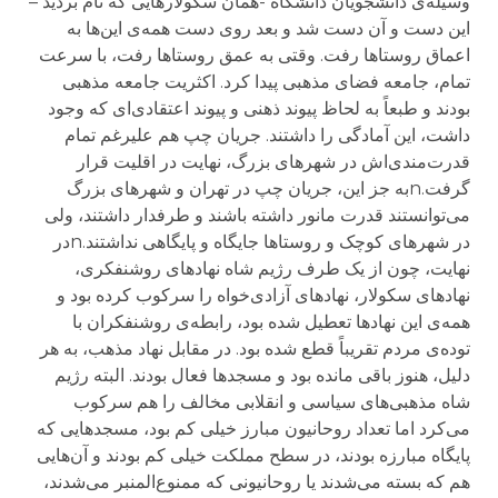
وسیله‌ی دانشجویان دانشگاه -همان سکولارهایی که نام بردید –
این دست و آن دست شد و بعد روی دست همه‌ی این‌ها به
اعماق روستاها رفت. وقتی به عمق روستاها رفت، با سرعت
تمام، جامعه فضای مذهبی پیدا کرد. اکثریت جامعه مذهبی
بودند و طبعاً به لحاظ پیوند ذهنی و پیوند اعتقادی‌‌ای که وجود
داشت، این آمادگی را داشتند. جریان چپ هم علیرغم تمام
قدرت‌مندی‌اش در شهرهای بزرگ، نهایت در اقلیت قرار
گرفت.nبه جز این، جریان چپ در تهران و شهرهای بزرگ
می‌توانستند قدرت مانور داشته باشند و طرفدار داشتند، ولی
در شهرهای کوچک و روستاها جایگاه و پایگاهی نداشتند.nدر
نهایت، چون از یک طرف رژیم شاه نهادهای روشنفکری،
نهادهای سکولار، نهادهای آزادی‌خواه را سرکوب کرده بود و
همه‌ی این نهادها تعطیل شده بود، رابطه‌ی روشنفکران با
توده‌ی مردم تقریباً قطع شده بود. در مقابل نهاد مذهب، به هر
دلیل، هنوز باقی مانده بود و مسجدها فعال بودند. البته رژیم
شاه مذهبی‌های سیاسی و انقلابی مخالف را هم سرکوب
می‌کرد اما تعداد روحانیون مبارز خیلی کم بود، مسجدهایی که
پایگاه مبارزه بودند، در سطح مملکت خیلی کم بودند و آن‌هایی
هم که بسته می‌شدند یا روحانیونی که ممنوع‌المنبر می‌شدند،