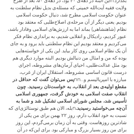
بگذارد.nاین البته در دهه‌ی ۴۰ بود، در دهه‌ی ۵۰، بعد از طرح
ولایت فقیه آیت‌الله خمینی که مسئله‌ی بدیل نظام سلطنت به
عنوان حکومت اسلامی مطرح شد، دنبال حکومت اسلامی
بودیم. یعنی دیگر از آن مرحله‌ی اصلاح‌طلبی که معتقد بود
نظام (شاهنشاهی) بماند اما به ارزش‌های اسلامی وفادار باشد،
عبور کردیم، رادیکال و انقلابی شدیم، به براندازی نظام فکر
می‌کردیم و معتقد بودیم این نظام سلطنتی باید برود و به جای
آن یک نظام اسلامی روی کار بیاید. این یکی از خواسته‌هایی
بوده که من و امثال من دنبالش بودیم. البته موارد دیگری هم
بود مثل عدالت‌طلبی، احیای آرمان‌های مشروطه، اجرای
درست قانون اساسی مشروطه، استقلال ایران از غرب،
مبارزه با امپریالیسم و…nn
پس می‌توان گفت که حداقل در
مقطع اولیه‌ی بعد از انقلاب، به خواست‌تان رسیدید. چون
انقلاب صفت اسلامی به خودش گرفت، جمهوری اسلامی
تأسیس شد، مجلس شورای اسلامی تشکیل شد و شما به
آن‌چه می‌خواستید رسیدید.
nبله، الان هم طبق نوستالژی‌ای که
نسبت به خود انقلاب دارم، روز ۲۲ بهمن برای من یکی از
شادترین روزهاست. وقتی به آن زمان برمی‌گردم، این روز
برای من روز بسیار بزرگ و مبارکی بود. برای این‌که در آن