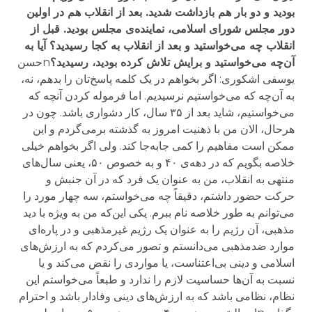
بودید و دو بار هم بازداشت شدید. بعد از انقلاب هم در اولین
دور مجلس شورای اسلامی، نماینده‌ی مجلس بودید. قبل از
انقلاب چه می‌خواستید و بعد از انقلاب به کجا رسیدید؟ آیا به
آن‌چه می‌خواستید و برایش تلاش کرده بودید، رسیدید؟
nحسن
یوسفی اشکوری: اگر بخواهم در یک کلمه پاسخ‌تان را بدهم، نه،
به آن‌چه که می‌خواستیم نرسیدیم. اما فرموله کردن آنچه که
می‌خواستیم، شاید بعد از ۳۵ سال، کار دشواری باشد. چون در
هرحال، الان من با ذهنیت امروز به گذشته برمی‌گردم و این
ممکن است مفاهیم را کمی جابه‌جا کند. ولی اگر بخواهم خیلی
خلاصه بگویم که در دهه‌ی ۴۰ و به خصوص ۵۰، یعنی سال‌های
منتهی به انقلاب، من به عنوان یک فرد که در آن جنبش و
حرکت حضور داشتم، دقیقاً چه می‌خواستم، سه چهار مورد را
می‌توانم به طور خلاصه نام ببرم. یکی این‌که من به ویژه با دید
مذهبی، آن رژیم را به عنوان یک رژیم غیرمذهبی و در پاره‌ای
موارد ضدمذهبی می‌دانستم و تصور می‌کردم که به ارزش‌های
اسلامی و دینی بی‌اعتناست، یا مواردی را نقض می‌کند و یا
نسبت به آن‌ها حساسیت لازم را ندارد و طبعاً می‌خواستم این
نظام، نظامی باشد که به ارزش‌های دینی وفادار باشد و احترام