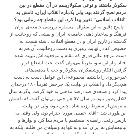
سکولار داشتند و نوعی سکولاریسم در آن مقطع در بین
مردم نضج گرفته بود. ولی یک‌باره انقلاب ایران، نامش به
“انقلاب اسلامی” تغییر پیدا کرد. این مقطع چه زمانی بود؟
nپاسخ دقیق به این سئوال، مستلزم بررسی جامعه‌ی ایران،
فرهنگ و ساختار ذهنی جامعه‌ی ایران و نقشی که روحانیت از
گذشته در تاریخ ایران و در مقطع انقلاب داشته هست. به
خصوص که در نهایت رهبری به دست روحانیت، آن هم به
دست مرجع عالی‌قدری که مقام و موقعیت‌اش تثبیت شده،
افتاد و از این سو، تقریباً می‌توان گفت تحت‌الشعاع قرار
گرفتن افکار روشنفکران سکولار و چپ یا مذهبی‌های
غیرحوزوی را داشتیم. مجموعه‌ی این عوامل دست به دست
هم‌دیگر داد و انقلاب در نهایت یک چرخش تقریباً ۱۸۰ درجه‌ای
پیدا کرد و صبغه‌‌ی صددرصد مذهبی به خود گرفت. وگرنه سال
۵۶ این‌طور نبود. در سال ۵۷ هم حتی می‌توان گفت که تا شش
ماه پیش از سقوط رژیم شاه، ‌چنین نبود، ولی در نهایت،
این‌طوری شد.nآقای خمینی مورد احترام بود، ولی وقتی به
پاریس رفت، رابطه‌ی مستقیم با مردم پیدا کرد و نوارها و
بیانیه‌هایش به ایران آمد و نه تنها به وسیله‌ی منِ طلبه، بلکه به