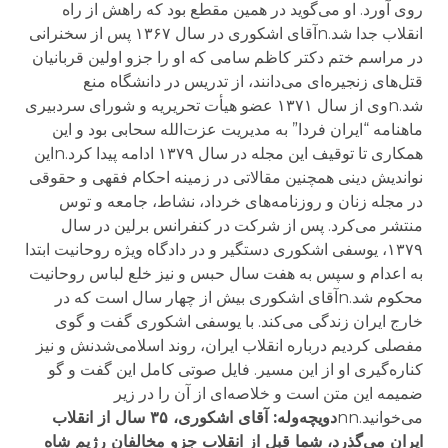
روی آورد. او می‌گوید در همین مقطع بود که راهش از راه
انقلاب جدا شد.nآقای اشکوری در سال ۱۳۶۷ پس از سخنرانی
در مراسم ختم دکتر کاظم سامی که او را جزو اولین قربانیان
قتل‌های زنجیره‌ای می‌دانند، از تدریس در دانشگاه منع
شد.nوی از سال ۱۳۷۱ عضو هیأت تحریریه و شورای سردبیری
ماهنامه “ایران فردا” به مدیریت عزت‌الله سحابی بود و این
همکاری تا توقیف این مجله در سال ۱۳۷۹ ادامه پیدا کرد.nاین
نواندیش دینی همچنین مقالاتی در زمینه احکام فقهی و حقوقی
در مجله زنان و روزنامه‌های خرداد، نشاط، جامعه و توس
منتشر می‌کرد. پس از شرکت در کنفرانس برلین در سال
۱۳۷۹، یوسفی اشکوری دستگیر و در دادگاه ویژه روحانیت ابتدا
به اعدام و سپس به هفت سال حبس و نیز خلع لباس روحانیت
محکوم شد.nآقای اشکوری بیش از چهار سال است که در
خارج ایران زندگی می‌کند. با یوسفی اشکوری گفت و گوی
مفصلی کردیم درباره انقلاب ایران، روند اسلامی‌شدنش و نیز
کناره‌گیری او از این مسیر. فایل صوتی کامل این گفت و گو
ضمیمه این متن است و خلاصه‌ای از آن را در زیر
می‌خوانید.nn
دویچه‌وله: آقای اشکوری، ۳۵ سال از انقلاب
ایران می‌گذرد، شما قبل از انقلاب جزو مخالفان رژیم شاه