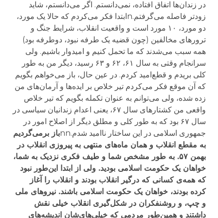
در زندان‌ها اتفاق افتاده، نمی‌دانستم. اگر می‌دانستم، شاید
زودتر فاصله می‌گرفتم.nابتدا فکر می‌کردم که حالا یک مورد،
دو مورد، ۱۰ مورد است و واقعیت انقلاب، شرایط جنگ و
ترورهای مخالفین (چون قضیه یک طرفه نبود، دوطرفه بود)
همه سبب می‌شدند که ما تحمل کنیم و امیدوار باشیم. ولی
سرانجام وقتی به سال ۶۱، ۶۲ و ۶۳ رسید، دیگر من به طور
کلی بریدم و قطع‌امید کردم. در عین حال، باز می‌خواهم بگویم
که آن موقع فکر می‌کردم تیر خلاص بر ایده‌ها و آرمان‌های من
زده شده، ولی می‌توانم به عنوان تکمله بگویم که تیر خلاص
واقعی من کشتارهای سال ۶۷، یعنی اعدام زندانیان سیاسی در
سال ۶۷ بود که به طور کلی و مطلق دیگر از اصلاح امور در
جمهوری اسلامی در این ساختار ناامید شدم.nn
باز برمی‌گردیم
به مقطع انقلاب و همان ماه‌های منتهی به پیروزی انقلاب در
بهمن ۵۷. به طور مشخص شما و طیف فکری نزدیک به شما،
خواهان یک حکومت اسلامی بودید. ولی از ابتدا این‌طور نبود
که همه‌ی کسانی که درگیر انقلاب بودند و انقلاب را آغاز
کرده بودند، خواهان یک حکومت اسلامی باشند. نیروهای ملی
و چپ، و روشنفکران در شکل‌گیری انقلاب خیلی نقش
داشتند و همین‌طور مردمی که خیلی‌های‌شان اندیشه‌های