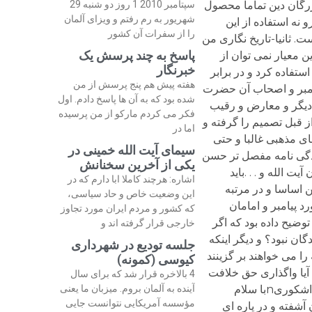
سپتامبر 2010 1 روز دو شنبه 29
شهریور به رم رفتم و ویزای آلمان
را از سفرات آن کشور
پاسخ به چند پرسش یک
خبرنگار
هفته پیش هم پنج پرسش از من
شده بود که به آن ها پاسخ دادم. اول
فکر می کردم مارکو از من پرسیده
اما در
سیمای آیت الله خمینی در
یکی از آخرین سخنانش
اشاره: هرچند کاملا ابا دارم که در
این وضعیت خاص و حاد سیاسی،
که کشور و مردم ایران مورد تجاوز
خارجی قرار گرفته اند و
جلسه تودیع در شهرداری
کیوسی (کمونه)
4 بالاخره قرار شد که برای سال
آینده به آلمان بروم. میزبان ما یعنی
مؤسسه آمریکایی نتوانست جایی