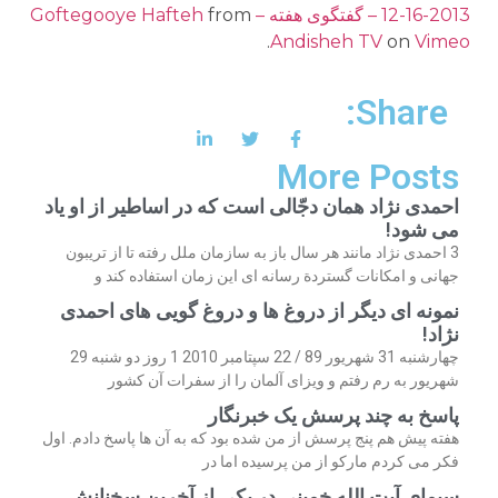
12-16-2013 – گفتگوی هفته – Goftegooye Hafteh
from
.
Andisheh TV
on
Vimeo
Share:
More Posts
احمدی نژاد همان دجّالی است که در اساطیر از او یاد
می شود!
3 احمدی نژاد مانند هر سال باز به سازمان ملل رفته تا از تریبون
جهانی و امکانات گستردة رسانه ای این زمان استفاده کند و
نمونه ای دیگر از دروغ ها و دروغ گویی های احمدی
نژاد!
چهارشنبه 31 شهریور 89 / 22 سپتامبر 2010 1 روز دو شنبه 29
شهریور به رم رفتم و ویزای آلمان را از سفرات آن کشور
پاسخ به چند پرسش یک خبرنگار
هفته پیش هم پنج پرسش از من شده بود که به آن ها پاسخ دادم. اول
فکر می کردم مارکو از من پرسیده اما در
سیمای آیت الله خمینی در یکی از آخرین سخنانش