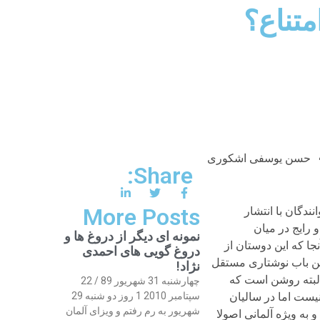
متناع؟
حسن یوسفی اشکوری
Share:
More Posts
نندگان با انتشار
 رایج در میان
نمونه ای دیگر از دروغ ها و
نجا که این دوستان از
دروغ گویی های احمدی
 این باب نوشتاری مستقل
نژاد!
 البته روشن است که
چهارشنبه 31 شهریور 89 / 22
یست اما در سالیان
سپتامبر 2010 1 روز دو شنبه 29
شهریور به رم رفتم و ویزای آلمان
به ویژه آلمانی اصولا