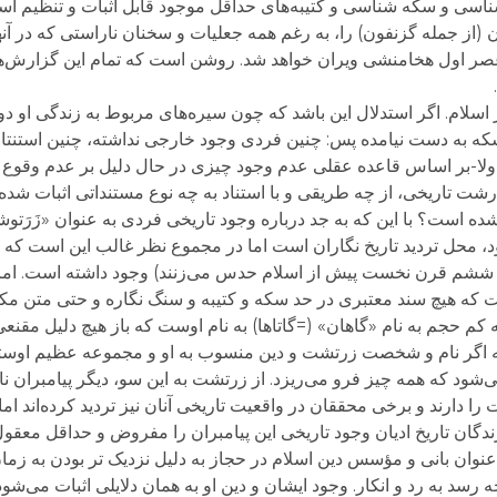
ناسی و سکه شناسی و کتیبه‌های حداقل موجود قابل اثبات و تنظیم است
از جمله گزنفون) را، به رغم همه جعلیات و سخنان ناراستی که در آن
صر اول هخامنشی ویران خواهد شد. روشن است که تمام این گزارش‌ها 
اسلام. اگر استدلال این باشد که چون سیره‌های مربوط به زندگی او د
 سکه به دست نیامده پس: چنین فردی وجود خارجی نداشته، چنین استنتا
م: اولا-بر اساس قاعده عقلی عدم وجود چیزی در حال دلیل بر عدم وقوع
شت تاریخی، از چه طریقی و با استناد به چه نوع مستنداتی اثبات شده
ست؟ با این که به جد درباره وجود تاریخی فردی به عنوان «زَرَتوشتَ
شود، محل تردید تاریخ نگاران است اما در مجموع نظر غالب این است ک
ده ششم قرن نخست پیش از اسلام حدس می‌زنند) وجود داشته است. امروز
که هیچ سند معتبری در حد سکه و کتیبه و سنگ نگاره و حتی متن مکتوبی
 حجم به نام «گاهان» (=گاتاها) به نام اوست که باز هیچ دلیل مقنع
ه اگر نام و شخصت زرتشت و دین منسوب به او و مجموعه عظیم اوستا 
شود که همه چیز فرو می‌ریزد. از زرتشت به این سو، دیگر پیامبران نام
ا دارند و برخی محققان در واقعیت تاریخی آنان نیز تردید کرده‌اند ام
دگان تاریخ ادیان وجود تاریخی این پیامبران را مفروض و حداقل معقول گ
عنوان بانی و مؤسس دین اسلام در حجاز به دلیل نزدیک تر بودن به زما
ه رسد به رد و انکار. وجود ایشان و دین او به همان دلایلی اثبات می‌شود