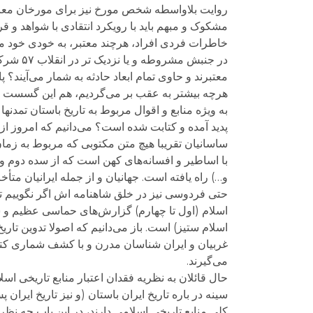
روایت بلاواسطه شخص مورخ نیز برای مورخان معاص
مشکوک و مبهم باید با رویکرد انتقادی با شواهد و قر
خاطرات فردی افراد، هرچند معتبر، به خودی خود مع
در جنبش
معتبرند و حاوی تمام ابعاد حادثه به شمار می‌آیند؟
هرچه بیشتر به عقب بر می‌گردیم، هم این گسست زما
به ویژه منابع و اقوال مربوط به تاریخ باستان تمدنه
پدید آمده و کتابت شده است؟ می‌دانیم که امروز از ع
ساسانیان تقریبا هیچ متن مکتوبی که مربوط به زمان
با اساطیر و افسانه‌های کهن است که از سده دوم و
و…) راه یافته است. جهانیان و از جمله ایرانیان مت
حتی فردوسی نیز در خلق شاهنامه اش اگر نگوییم تما
اسلام (اول تا چهارم) گزارش‌های حماسی عظیم و سترگ
اسلام ستیز) است. باز می‌دانیم که اصولا تدوین تار
غربیان و ایران شناسان مدرن و با کشف شماری کتیبه
می‌گیرند.
حال قائلان به نظریه فقدان اعتبار منابع تاریخی اسل
سینه در باره تاریخ ایران باستان (و نیز تاریخ ایران
کلی منابع تاریخی اسلامی دارند، در این باب چه نظری 