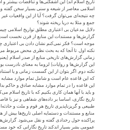
تاریخ اسلام اند) این آشفگتی‌ها و تناقضات بیشتر و آ
اسلامی معاصر از شیعه و سنی بسیار سخن گفته و کژی
چه نتیجه‌ای می‌توان گرفت؟ آیا از این واقعیات غیر قا
جمع و مثلا به دریا ریخته شوند؟
دلایل مدعیان بی اعتباری مطلق تواریخ اسلامی چی
گزارش‌ها و مستندات این منابع از قرن نخست است، و
موجه است؟ فکر نمی‌کنم نشان دادن بی اعتباری چنین
نکته اول. تا آنجا که به بحث نظری محض مربوط می‌
زمانی گزارش‌های تاریخی منابع از صدر اسلام (یعنی 
این گزارش‌ها و روایات) لزوما به معنای نادرست بو
نکته دوم. اگر بتوان از این گسست زمانی و یا استن
که این قاعده عام است و شامل تمام موارد مشابه نیز
این قاعده را در تمام موارد مشابه صادق و حاکم بدا
و باید با آنها همان کاری بکنیم که با تاریخ اسلام
تاریخ نگاری، اساسا بر داده‌های شفاهی و نیز با فاص
طبیعی و گریزناپذیری تاریخ هر قوم و ملت و حادثه‌ای 
منابع و مستندات و دستمایه اصلی تاریخ‌ها بیش از
پراکنده حول رخدادی گفته و نقل می‌شود. گزارش‌های 
عمومی بشر بسیار اندکند تاریخ نگارانی که خود مست