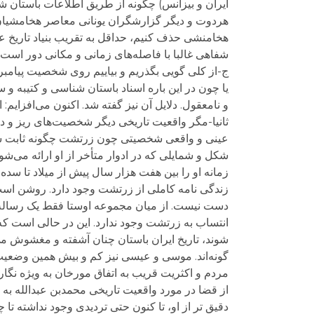
ایران و بیزانس) چگونه از طریق اطلاعات باستان ش
هردوت و دیگر گزارشگران یونانی معاصر هخامشیان (
هخامنشی حذف کنیم، حداقل به تقریب بنیاد تاریخ ع
شفاهی غالبا با فاصله‌های زمانی و مکانی دور است.
ج-از کلی گویی بگذریم و بیاییم روی شخصیت پیامبر 
یا چون در این باره اسناد باستان شناسی و کتیبه و
و نامعقول. دلایل آن نیز گفته شد. اکنون می‌افزای
ثانیا-مگر واقعیت تاریخی دیگر شخصیت‌های ریز و در
عینی و واقعی شخصیتی چون زرتشت چگونه ثابت شده ا
شکل و شمایلی که در ادوار متأخر از او ارائه می‌
زمانه او را بین هفت هزار سال پیش از میلاد تا س
زندگی نامه کاملی از زرتشت وجود دارد. روشن است 
دست نیست. از میان مجموعه اوستا فقط یک رساله کم
انتساب به زرتشت وجود ندارد. این در حالی است ک
شوند، تاریخ ایران باستان چنان آشفته و مغشوش می‌
گونه‌اند. موسی و عیسی نیز کم و بیش همین وضعیت ر
مردم و اکثریت قریب به اتفاق مورخان به ویژه نگارن
از قضا در مورد واقعیت تاریخی محمدبن عبدالله به 
دقیق تر از او، تا کنون حتی تردیدی وجود نداشته تا چ