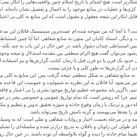
شکارتر است. هیچ آشنای با تاریخ اسلام چنین واقعیت‌هایی را انکار نمی‌
‌ها و جعلیات در منابع موجود را به اجمال و تفصیل نشان داده‌اند. ام
بل انکار این نتیجه معقول و مقبول است که این منابع به کلی بی اعتبارند 
ست؟ تا آنجا که من متوجه شده ام عمده‌ترین مستمسک قائلان این م
 دیگر، استناد کاتبان این متون به منابع شفاهی. اما آیا چنین استنب
 استنباطی چندان دشوار باشد. در عین حال در این باب به چند نکته ب
شود می‌توان گفت هیچ الزام منطقی بین مقدمه استدلال و نتیجه وجو
حدود یک قرن یا دو قرن قبل با زمان کتابت گزارش‌ها و نیز استفاده ا
دن آن گزارش‌ها به طور کلی و یا جزئی نیست.
اد به منابع شفاهی به شکل منطقی نتیجه گرفت پس: این منابع به کلی بی
 می‌شود. آیا قائلان به این نظریه به شمولیت و عمومیت این قاعده معت
نیم، ناگزیر باید مجموعه عظیم تواریخ موجود بشری را بی اعتبار و فاق
 می‌کنیم. چرا که روشن است که تمام تواریخ عمومی و خصوصی بشر در حوز
له دور و نزدیک با زمان وقوع حادثه و سوژه تحقیق تدوین و تنظیم و مکت
را بعدها می‌نویسند و گرنه نامش تاریخ نمی‌تواند باشد.
 همه و در مرحله نخست اخبار و روایات شفاهی و نقلی است که به وسیله
طولی این راویان و ناقلان به تدریج درازتر شده و سلسله‌ای را تشکیل 
قیما تمام حادثه را دیده و گواه بلاواسطه آن بوده باشند. در عین حال