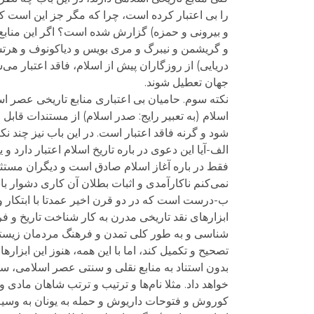
را بی اعتبار کرده است، چرا که مگر جز این است 
و بیرونی و حمزه) گزارش شده است؟ اگر این منابع 
و گریشمن و نیبرگ و مری بویس و دیاکونوف و هرتسفل
دریایی) از روزگاران پیش از اسلام، فاقد اعتبار می‌ش
جهان تعطیل شوند.
نکته سوم. حامیان بی اعتباری منابع تاریخی عصر اسل
اسلام (به تعبیر رایج: صدر اسلام) از مستندات قابل
شود و گرنه فاقد اعتبار است. در این باب نیز چند نک
الف-آیا این دعوی در باره تاریخ اسلام اعتبار دارد و 
فقط در باره آغاز اسلام صادق است و دیگران مستثنا
نمی‌کنم ناکارآمدی و اثبات بطلان آن کاری دشوار با
ب-درست است که در دو قرن اخیر عمدتا با ابتکار 
ابزارهای نقد تاریخی مدرن به کار شناخت تاریخ و ف
شناسی و به طور کلی تمدن و فرهنگ مردمان زیسته د
تصحیح و تکمیل کند، اما با این همه، هنوز این ابزاره
بدون استناد به منابع نقلی و سنتی عصر اسلامی، 
خواهد داد. مثلا نام‌ها و ترتیب و ترتب شاهان مادی 
کوروش و فتوحات داریوش و حمله به یونان به وسیه خ