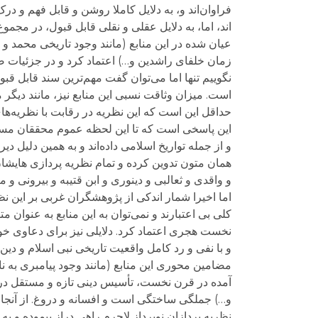
فراوان‌اند و، به دلایل کاملا روشن و قابل فهم و د
اند، اما، به دلایل عقلی و نقلی قابل قبول، در مجمو
عیان شده در این منابع (مانند وجود تاریخی محمد و
زمان خلفای راشدین و…) اعتماد کرد و در جزئیات صد
نگوییم تنها اما می‌توان گفت مهم‌ترین سند قاب
است. میزان وثاقت نسبی این منابع نیز، مانند دیگ
حداقل این است که این نظریه در رقابت با نظریه‌های
این پاسخی است که تا این لحظه عموم محققان مسلم
و از جمله تواریخ اسلامی داده‌اند و به همین دلیل 
همان متون تدوین کرده و تمام نظریه پردازی هایشا
و واقدی و ثعالبی و دینوری و ابن قتیبه و بیرونی و ما
اما اخیرا شمار اندکی از پژوهشگران غربی بر این ن
کلی بی اعتبارند و نمی‌توان به این منابع به عنوان 
نخست هجری اعتماد کرد. دلایلی نیز برای دعاوی خود 
و با نفی و رد کامل واقعیت تاریخی نبی اسلام و دین ا
مضامین محوری این منابع (مانند وجود پیامبری به ن
آمده در قرن نخست، تأسیس دینی تازه و مستقل در
و…) جملگی ساختگی است و افسانه و دروغ. از آنجا 
نظریه پردازان نوپرداز لاجرم راهی دراز پیموده و ب