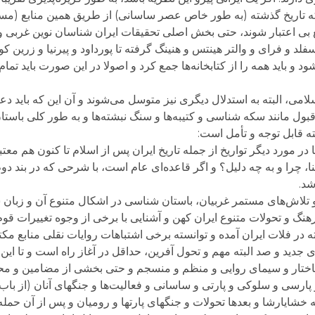
که تاریخ گذشته (به طور خاص عصر ساسانی) از طریق همین منابع (م
بی اعتبار شوند، حتی بخش اصلی تحقیقات ایران شناسان نوین غربی و
د و فرای و والتر هینتس و هنینگ گرفته تا پورداود و پیرنیا و زرین ک
ود و باید همه را از کتابخانه‌ها جمع کرد و اصولا در این صورت باید تم
امی، البته به استدلال دیگری نیز متوسل می‌شوند و آن این که باید دع
 قبول مانند سکه شناسی و کتیبه‌ها و سنگ نبشته‌ها و به طور کلی باستا
ته قابل توجه و تأمل است:
یا در مورد دیگر تواریخ از جمله تاریخ ایران پس از اسلام تا کنون هم مع
، چرا و به چه دلیل؟ و اگر قاعده‌ای عام است، با شرحی که در بند دوم
شد.
و تلاش‌های مستمر غربیان، باستان شناسی در اشکال متنوع آن و زبان
رهنگ و تحولات متنوع ایران کهن و آشنایی با برخی از وجوه تغییرات 
ر فلات ایران آمده و توانسته برخی اشتباهات روایات نقلی منابع م
ای جدید و صد البته مهم و تحول آفرین، حداقل در آغاز راه است و تا این
ساختار و سیمای روایی و منظم و منسجم و حتی بخشی از مضامین و مح
و پارسی و سلوکی و پارتی و ساسانی و فعالیت‌ها و جنگهای آنان (از باب 
شایارشا و بعدها تحولات و جنگهای پارتها و رومیان و پس از آن حمله