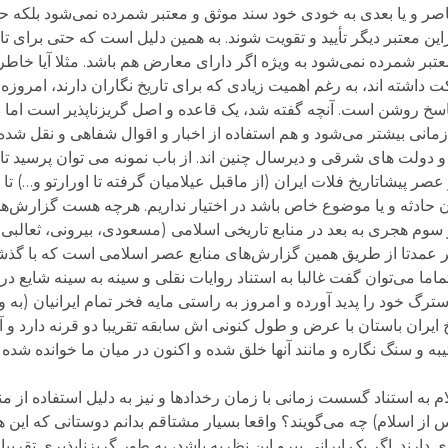
ر و یا بعدی به خودی خود سند موثق و معتبر شمرده نمی‌شود بلکه 
این معتبر دیگر تأیید و تقویت شوند. به همین دلیل است که حتی برای تار
تبر شمرده نمی‌شود به ویژه اگر دارای معارض هم باشد. مثلا آیا خ
 مشروطه و یا نزدیک تر در انقلاب ۵۷ شرکت داشته اند، به رغم اهمیت زیادی که برای تاریخ نگاران دارند
 پاسخ روشن است. آنچه گفته شد، یک قاعده و اصل گریزناپذیر است اما د
نی بیشتر می‌شود و هم استفاده از اخبار و اقوال شفاهی و نقل شده س
ا و دولت های شرقی و دیرسال چنین اند. از باب نمونه می توان پرسید تا
صر پیشاتاریخ فلات ایران (از ماقبل عیلامیان گرفته تا اورارتو و…) تا 
 حادثه و یا موضوع خاص باشد در اختیار نداریم. هرچه هست گزارش‌های 
 سوم هجری به بعد در منابع تاریخی اسلامی (مسعودی، بیرونی، ثعالب
أخر عمدتا از طریق همین گزارش‌های منابع عصر اسلامی است که با گذشته
ما می‌توان گفت غالبا به استناد روایات نقلی و سینه به سینه شایع د
 خود را پدید آورده و امروز به راستی مایه فخر تمام ایرانیان (به و
یخ ایران باستان با عرض و طول کنونی اش سابقه تقریبا دو قرنه دارد و 
 و سنگ نگاره و مانند آنها خلق شده و اکنون در میان ما خوانده شده و
ام به استناد گسست زمانی با زمان رخدادها و نیز به دلیل استفاده از م
 پس از اسلام) چه می‌گویند؟ واقعا بسیار مشتاقم بدانم دوستانی که این 
دارند. اگر یک ایرانی پیرو این نظریه باشد، به طور گریزناپذیری تقریبا 