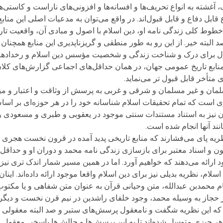
رک، آغشته به انواع تحریف‌ها و افسانه‌ها و افزونی‌های ناراست و کاست
ع قابل دفاع و قابل قبول‌اند. در واقع می‌توان به مدعیات اصلی این مناب
 خطوط کلی زندگی نامه او، دین اسلام با اصول و مبادی آن، واقعیت تا
 البته خیر. از این رو به طور منطقی و گریزناپدیری این منابع همچنان
ل قبول برای درک و شناخت زندگی و شخصیت مؤسس دین اسلام و رخدا
ر منابع تاریخ عمومی جهان، در همان حداقل‌های اجماعی گزارش‌های کل
 متأخر قابل قبول تر می‌نماید.
ان و غیر مسلمان و شرقی و غربی به پرسش از وثاقت و اعتبار و میزا
دیری است که تمام تحقیقات اسلام شناسانه خود را در هر حوزه‌ای بر اسا
ن نیز به استناد مستندات سنتی موجود در یعقوبی و طبری و مسعودی و
نند آنها انجام شده است.
ظریه پای می‌فشارند که منابع تاریخی پدید آمده در قرون نخست هجری (ا
متون و اسناد معتبر برای بازسازی زندگی نامه محمد و دوران او و حداقل
ارائه می‌دهند که خواهیم آورد. اما در همین مسیر شمار اندک تری نیز 
سلام، نظریه بدیلی نیز برای دین اسلام واقعا موجود ارائه داده‌اند. این
ام محمدبن عبدالله، متن وحیانی قرآن به عنوان متن شفاهی و یا مکتوب
 حجاز به وسیله محمد، وجود خلفای راشدین در نیم قرن نخست و دیگ
که این نظریه شگفت و نامعقول پرسش‌های ستبر و صد البته معقولی را
ه هر چیزی متوسل شده‌اند تا به این پرسش‌ها و چالش‌ها پاسخی معقول و 