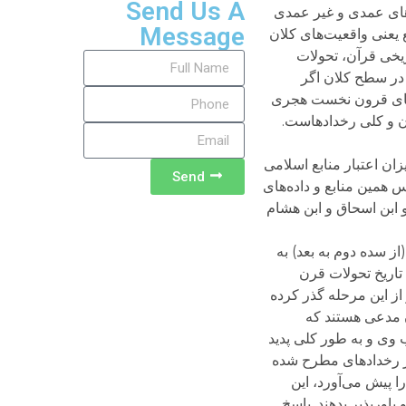
Send Us A
ی‌های عمدی و غیر عمدی
Message
ع یعنی واقعیت‌های کلان
ریخی قرآن، تحولات
 در سطح کلان اگر
دهای قرون نخست هجری
ان و کلی رخدادهاست.
ن اعتبار منابع اسلامی
Send
س همین منابع و داده‌های
 ابن اسحاق و ابن هشام
ز سده دوم به بعد) به
 تاریخ تحولات قرن
از این مرحله گذر کرده
ان مدعی هستند که
 وی و به طور کلی پدید
ر رخدادهای مطرح شده
 پیش می‌آورد، این
باورپذیر بدهند. پاسخ