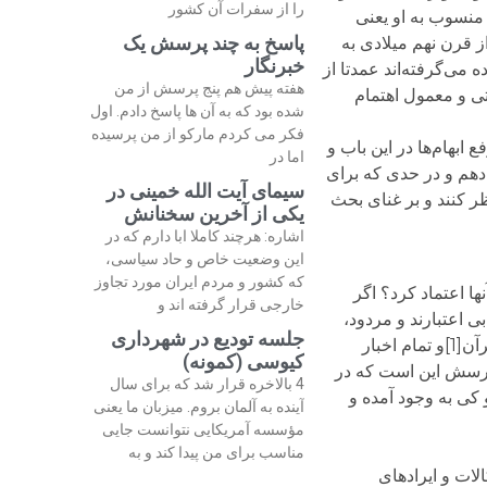
را از سفرات آن کشور
ن منسوب به او یعنی
پاسخ به چند پرسش یک
ز قرن نهم میلادی به
خبرنگار
 می‌گرفته‌اند عمدتا از
هفته پیش هم پنج پرسش از من
نتی و معمول اهتمام
شده بود که به آن ها پاسخ دادم. اول
فکر می کردم مارکو از من پرسیده
ابهام‌ها در این باب و
اما در
 دهم و در حدی که برای
سیمای آیت الله خمینی در
ر کنند و بر غنای بحث
یکی از آخرین سخنانش
اشاره: هرچند کاملا ابا دارم که در
این وضعیت خاص و حاد سیاسی،
که کشور و مردم ایران مورد تجاوز
ا اعتماد کرد؟ اگر
خارجی قرار گرفته اند و
ی اعتبارند و مردود،
جلسه تودیع در شهرداری
پیامدهای آن چیست و می‌توان به الزامات منطقی آن ملتزم بود؟ مثلا تکلیف دین اسلام و نبی آن و کتاب مقدس آن یعنی قرآن[1]و تمام اخبار
کیوسی (کمونه)
پرسش این است که در
4 بالاخره قرار شد که برای سال
 کی به وجود آمده و
آینده به آلمان بروم. میزبان ما یعنی
مؤسسه آمریکایی نتوانست جایی
مناسب برای من پیدا کند و به
لات و ایرادهای