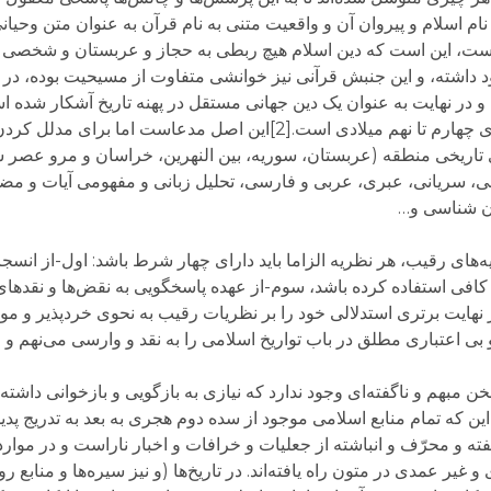
نام اسلام و پیروان آن و واقعیت متنی به نام قرآن به عنوان متن وحیان
یر است، این است که دین اسلام هیچ ربطی به حجاز و عربستان و شخصی به
 داشته، و این جنبش قرآنی نیز خوانشی متفاوت از مسیحیت بوده، در سد
و در نهایت به عنوان یک دین جهانی مستقل در پهنه تاریخ آشکار شده اس
موجود یک دین انشعابی از مسیحیت سریانی سده‌های چهارم تا نهم میلادی است.[2]این اص
 تاریخی منطقه (عربستان، سوریه، بین النهرین، خراسان و مرو عصر س
امی، سریانی، عبری، عربی و فارسی، تحلیل زبانی و مفهومی آیات و مض
تان شناسی و…
های رقیب، هر نظریه الزاما باید دارای چهار شرط باشد: اول-از انسجا
 کافی استفاده کرده باشد، سوم-از عهده پاسخگویی به نقض‌ها و نقدها
هایت برتری استدلالی خود را بر نظریات رقیب به نحوی خردپذیر و مو
 بی اعتباری مطلق در باب تواریخ اسلامی را به نقد و وارسی می‌نهم و 
ن مبهم و ناگفته‌ای وجود ندارد که نیازی به بازگویی و بازخوانی داشته
این که تمام منابع اسلامی موجود از سده دوم هجری به بعد به تدریج پدید آ
فته و محرّف و انباشته از جعلیات و خرافات و اخبار ناراست و در مو
غیر عمدی در متون راه یافته‌اند. در تاریخ‌ها (و نیز سیره‌ها و منابع ر