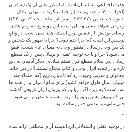
عقیده اجماعی مسلمانان است. اما دلایل نقلی آن یک آیه قرآن
(احزاب، ۴۰) و چند روایت (از جمله بنگرید به: بیهقی، دلائل
النبوه، جلد ۱، ص ۲۷۱-۲۷۲ و سنن ابن ماجه، جلد ۲، ص۱۳۶۰)
و برخی شواهد عقلی و نقلی است. این موضوع، به رغم عادی
و ساده بودنش، از غامض ترین اندیشه های دینی است. در واقع
پرسش این است که: چرا ختم نبوت؟ چرا با ظهور یک شخص و
یک دین وحی رسالی (منظور وحی به معنای عام نیست) قطع
می شود؟ چرا و با چه توجیه عقلی و برهانی پس از یک مقطع
زمانی (در اسلام مقطع قرن هفتم میلادی) دیگر آدمیان به دین
تازه و در نتیجه انزال وحی و کتاب محتاج نیستند؟ در دین خاتم
چه توان و قدرتی وجود دارد که تا پایان تاریخ (که احتمالا چند
میلیارد سال طول خواهد کشید) برای تمام آدمیان و در همه جا
بس است؟ به ویژه اگر دریابیم که پیروان ادیان تاریخی گذشته
نیز کم و بیش همین باور را دارند، مسئله غامض تر می شود.
حتی مانی نیز مدعی ختم رسالت بود.
n
در توجیه عقلی و استدلالی این اندیشه آرای مختلفی ارائه شده