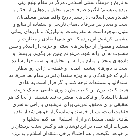
به تاریخ و فرهنگ سنتی اسلامی، هرگز در مقام تبلیغ دینی
نبوده و نیستم؛ انگیزه صرفا فهم و تحلیل پاره‌هایی از افکار و
عقایدو سنن اسلامی در بستر تاریخ واقعا متعین مسلمانان
است و معیار نیز صرفا داده‌های تاریخی و استفاده از منابع و
متون موجود است نه مفروضات ایدئولوژیک و باورهای ایمانی
پیشینی. کوشش این بوده که خوانشی انتقادی و متفاوت و
مستند و معقول از خوانش‌های سنتی و جزمی از اسلام و سنن
منسوب به آن ارائه شود. می‌توانم چنین نیز بگویم، پژوهش و
داده‌های متخذ از منابع مرا به این تحلیل‌ها و استنتاجها رسانده
است نه باورهای پیشینی ایمانی و عقیدتی. از این رو انتظار
دارم که خوانندگان و به ویژه منتقدان نیز در مقام نقد صرفا به
استدلالها و مستندات توجه کنند و اگر قرار است به نقادی
همت کنند، بدون این که به پیش داوری خاصی تمسک جویند،
فقط با استدلال و فاکت‌های معتبر به نقد بنشینند. از آنجا که هر
تحقیقی برای محقق، تمرینی برای اندیشیدن و راهی به تحری
حققیت است، بسیار خرسند و ساپسگزار خواهم شد از نقد و
نقادی علمی منتقدان و از آن استقبال می‌کنم. تحلیلها و
نظریات ارائه شده در این نوشتار، هم واکنش سنت پرستان را
بر خواهد انگیخت و هم احتمالا برخی منتقدان اسلام و به ویژه