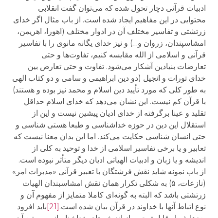
ادبیات قرآنی دچار تحول شده که می‌توان گفت انقلابی
محتوایی در این مفاهیم ایجاد شده است. از باب مثال اگر خدای
زرتشتی و تفاسیر مختلف آن در ادوار مختلف (اهورا، اهریمن،
امشاسپندان، زروان و…) و نیز خدای یگانه مانوی را با تفاسیر
قرآنی و اسلامی از الله مقایسه کنیم، تفاوت‌ها و حتی
تعارضات بنیادین آشکار می‌شود. تفاوت و حتی تعارض بین
خدای تورات و انجیل (دو دین ابراهیمی و سامی و دو کتاب الهی
به طور کلی که مورد تأیید دین اسلام و محمد نیز بوده و هستند)
با قرآن کم نیست. این نشان می‌دهد که خدای اسلام حداقل
تقلید و عینا برگرفته از خدای ادیان پیشین نیست و این از
استقلال این دین در حوزه خداشناسی و طبعا هستی شناسی و
حتی انسان شناسی حکایت می‌کند. اما این بدان معنا نیست که
تعابیر و یا برخی تفاسیر اسلامی از خدا و توحید به کلی از
اندیشه و یا زبان و ادبیات الهیاتی ادیان دیگر متأثر نبوده است.
از باب نمونه شاید نقش فرشتگان با تعبیر قرآنی «مدبرات امر»
(نازعات، ۵) به شکلی تکرار همان نقش امشاسبندان الهیات
زرتشتی باشد که البته به گونه‌ای کاملا متمایز از مفهوم آن و
نوع اتباط آنها با خداوند در قرآن بیان شده است.
[21]
باید افزود