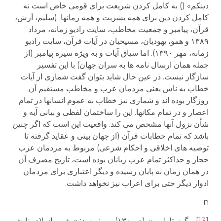
دینکم» () به کامل کردن شریعت برای قومی خاص است نه
کامل کردن دین برای همه بشریت و همه زمانها. (سلیم، آرش،
قرآن، پیامبر و جمعیت مخاطب، سایت رادیو زمانه، مرداد
۱۳۸۹ و همو، یهودیان، مسیحیان در آیات قرآن، سایت رادیو
زمانه، مهر ۱۳۹۰). اما سیاق آیات و به ویژه سیره پیامبر (از
جمله همان ارسال نامه ها به سران جهان) با این تفسیر
سازگار نیست. در عین حال شاید بتوان گفت شماری از آیات
خطاب به ناس یعنی مردمان عرب و مخاطب مستقیم آن
روزگار بوده اند و شماری نیز خطاب به عموم انسانها در تمام
اعصار و در تمام مکانها. این را ساختمان لفظی و بیانی آیه و
شأن نزول آنها مشخص می کند. واقعیت این است که اگر چنین
باشد که تمام خطابات قرآن (از جهان بینی و عقاید گرفته تا
توصیه های اخلاقی و احکام شرعی) مربوط به مردمان عرب
حجاز و حداکثر تمام عرب زبانان بوده است، تاریخ مصرف آن
در همان زمان به پایان رسیده و دیگر اعتباری برای مردمان
ادوار دیگر حتی برای اعراب نیز نخواهد داشت.
n
[13]
. گوستاولوبون (ص ۱۳۰) می نویسد: «پیغمبر اسلام بنایش