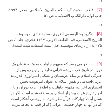
n
[7]
. قطب، محمد، کیف نکتب التاریخ الاسلامی، مصر، ۱۹۹۴،
چاپ اول، دارالکتاب الاسلامی، ص ۵۱
n
[8]
. بنگرید به: الیوسفی الغروی، محمد هادی، موسوعه
التاریخ الاسلامی، قم، الطبعه الاولی، ۱۴۱۷ هجری، جلد ۱، ص
۷۵-۸۰ (از تارنمای مؤسسه اهل البیت استفاده شده است).
n
[9]
. به نظر می رسد که مفهوم جاهلیت به مثابه عنوان یک
دوره در تاریخ عرب ریشه قرآنی ندارد و از این رو پس از
چیرگی اسلام بر تمام عربستان و تشکیل امپراتوری قدرتمند
عربی-اسلامی و نقش اسلام به عنوان امرهویت بخش
انحصاری اعراب، مفهوم جاهلیت و اطلاق آن به دوران و یا
ادوار تاریخ عرب پیش از اسلام، بر ساخته شده است. اگر در
همان آیات چهارگانه قرآن نظر شود، به روشنی آشکار است
که در آنها به چهار خصلت اعراب (که از قضا به لحاظ مردم