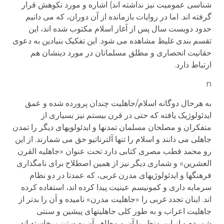
شناسی عمومیت نیز نداشته اند) اشاره و مورد نکوهش قرار
گرفته اند. اما در روایات بازمانده از آن دوران، که می دانیم
حدود دویست سال پس از آغاز اسلام مکتوب شده اند، این
تقسم بندی غلیظ مشاهده می شود. این تفکیک بنیادین به دعوی
حقانیت انحصاری و مطلق مسلمانان در مورد دینشان هم
ارتباط دارد.
n
به هرحال دوگانه اسلام/جاهلیت چندان پرورده شده و عمق
ایدئولوژیک یافته که حتی در قرن بیستم نیز بسیاری از
متفکران و مصلحان مسلمان تمدنها و ایدئولویهای دیگر را تمدن
جاهلی می دانند و اسلام را تنها آلترناتیو حق می شمارند. از این
رو محمد قطب مصری کتابی دارد تحت عنوان «جاهلیه القرن
العشرین» و شماری دیگر نیز از همین اصطلاح برای نامگذاری
فرهنگها و ایدئولوژیهای مدرن غربی، که عمدتا در دو نظام
سرمایه داری و کمونیسم عینیت پیدا کرده اند، استفاده کرده
اند. اینان تجدد غربی را «جاهلیت مدرن» نامیده و آن را بدتر از
جاهلیت اعراب و به طور کلی جاهلیتهای پیشین و سنتی
شمرده و از این منظر با آن و مظاهر آن به ستیز برخاسته اند.