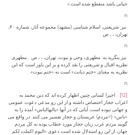
حیاتی باشد منقطع شده است.»
n
نیز: شریعتی، اسلام شناسی (مشهد) مجموعه آثار، شماره ۳۰،
تهران، ، ، ص
n
نیز بنگرید به: مطهری، وحی و نبوت، تهران، ، ، ص . مطهری
نظریه اقبال و شریعتی را نقد کرده و بر این باور است که این
نظریه به معنای «ختم دیانت» است نه «ختم نبوت».
n
[12]
. اخیرا کسانی چنین اظهار کرده اند که دین محمد به
اعراب حجاز اختصاص داشته و از این رو مدعی دعوت عمومی
و جهانی نبوده است. آیاتی که در آنها «یاایهالناس» آمده را به
«ناس» (=مردم) عربستان و حجاز تفسیر می کنند. در واقع می
گویند مردم عرب زبان حجاز مورد خطاب بوده نه کل مردم
جهان. از این رو استدلال شده است دعوی «الیوم اکملت لکم