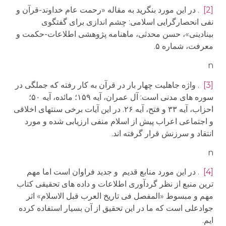
[2]
. در این مورد بنگرید به مقاله «رحمت عام خداوند-قرآن و
نفی انحصارگرایی اسلامی: چشم اندازی برای گفتگوی
بینادینی»، حسن محدثی، ماهنامه پژوهشی اطلاعات-حکمت و
معرفت، شماره ۵.
n
[3]
. واژه جاهلیت چهار بار در قرآن به کار رفته که جملگی در
سوره های مدنی است: آل عمران، آیه ۱۵۹؛ مائده، آیه ۵۰؛
احزاب، آیه ۳۳ و فتح، آیه ۲۶. در این آیات برخی سنتهای اخلاقی
و اجتماعی اعراب پیش از اسلام منفی ارزیابی شده و مورد
انتقاد و سرزنش قرار گرفته اند.
n
[4]
. در این مورد منابع قدیم و جدید فراوان است اما مهم
ترین منبع از نظر گردآوری اطلاعات و داده های تحقیقی کتاب
مهم و مبسوط «المفصل فی تاریخ العرب قبل الاسلام» اثر
جوادعلی است که ما در این تحقیق از آن بسیار استفاده کرده
ایم.