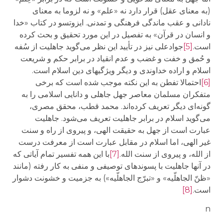
(به معنای عقل) قرار دارد نه «علم» و نه لزوما به معنای
نادانی و عقب ماندگی فرهنگی و تمدنی. ایزوتسو در کتاب «خدا
و انسان در قرآن» به تفصیل در این مورد تحقیق و بحث کرده
است.
[5]
جوادعلی نیز در تأیید این نظر می‌گوید جاهلیت از سُفه
و حُمق و خفت و غضب و عدم انقیاد در برابر حکم و شریعت
اسلام و اراده خداوندی و دیگر ویژگیهای دین اسلام است.
[6]
احتمالا تفطن به این نکته موجب شده است که برخی
متفکران مسلمان معاصر جهل جاهلی و دانایی اسلامی را به
گونه‌ای دیگر تعریف کرده‌اند. محمد قطب، محقق مصری،
می‌گوید اسلام در برابر جاهلیت تعریف می‌شود. جاهلیت
عبارت است از جهل به حقیقت الهی، و پیروی از راه و سنت
غیر الهی، اما اسلام در مقابل عبارت است از معرفت درست
از الله، و پیروی از سنت الله.
[7]
با این همه تفسیر تمام آیاتی که
در آنها جاهلیت با پسوندهای توصیفی و منفی به کار رفته (مانند
«ظنّ الجاهلّیه» و «تبرّج الجاهلّیه») به جزمیت و خشونت دشوار
است.
[8]
n