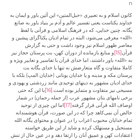
n
کانون اسلام و به تعبیری «حبل‌المتین» این آئین باور و ایمان به
خداوند یکتاست یعنی تفسیر عالم و آدم بر بنیاد باور به صانع
یگانه. چنین خدایی، که در فرهنگ اسلامی و قرآنی با لفظ
«الله» معرفی می‌شود، البته در تمام ادیان یکتاگرای پیشین و
معاصر ظهور اسلام نیز وجود داشت و حتی به گزارش
قرآن
[15]
و منابع بازمانده از دوران کهن، بت پرستان حجاز نیز
به «الله» باور داشتند، اما خدای قرآن با تفاسیر و تعابیر ویژه و
کاملا متفاوت و گاه متعارضش نه تنها با خدای یگانه بت
پرستان مکه و مدینه و یا خدایان یونانی (خدایان المپ) بلکه با
خدای ادیان مشهور به دینهای توحیدی مانند زردشتی و یهودی و
مسیحی نیز متفاوت و متمایز بوده است.
[16]
با این که حتی
برخی نامهای بتان مشهور عرب (از جمله رحمان) در شمار
اوصاف الله قرآنی قرار گرفته
[17]
اما این چیزی از توحید
خالص آن نمی‌کاهد چرا که در این صورت، قرآن هوشمندانه
تمام خدایان محبوب اعراب را در عنوان و محتوای یگانه الله
مستحیل و مستهلک کرده و شاید از این طریق خواسته
اعتقادات کهن و عمیق آنان را ارتقا دهد و در عین حال از تنش