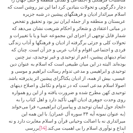
دچار دگرگونی و تحولات بنیادین کرد اما این نیز روشن است که
اسلام میراثدار ادیان و فرهنگهای پیشین در شبه جزیره
عربستان و منطقه و از جمله ایران نیز بود و تحقیق و تفحص
در مبانی اعتقادی و شعائر و احکام شریعت نشان می‌دهد که
شمار قابل توجهی از اجزای این مجموعه عینا و یا با تغییرات و
تحولات کلی و جزئی برگرفته از ادیان و فرهنگها و آداب زندگی
فردی و اجتماعی اقوام و آداب عربی و جز آن است. چنان که
تمام دینهای پیشین، اعم از توحیدی و غیر توحیدی، نیز چنین
بوده‌اند. البته در این میان طبیعی است که اسلام به عنوان دین
توحیدی و ابراهیمی و مدعی تدوام رسالت ابراهیم و موسی و
عیسی، بیش از همه، از ادیان یکتاگرای پیشین اثر پذیرفته باشد.
اصولا اسلام مدعی است که در تدوام و تکامل و اصلاح دینهای
توحیدی کهن مطرح شده و ضرورت یافته و از این رو همواره
روی وحدت جوهری ادیان الهی تأکید دارد و اهل کتاب را به
«اتحاد حول ایمان توحیدی و پیامبران ابراهیمی» فرا می‌خواند
(به عنوان نمونه آیه ۳۴ سوره آل عمران). با این همه این
میراثداری نه با اصالت وحیانی قرآن و اسلام مغایرت دارد و نه
ابداع و نوآوری اسلام را بی اهمیت می‌کند.
[14]
بررسی