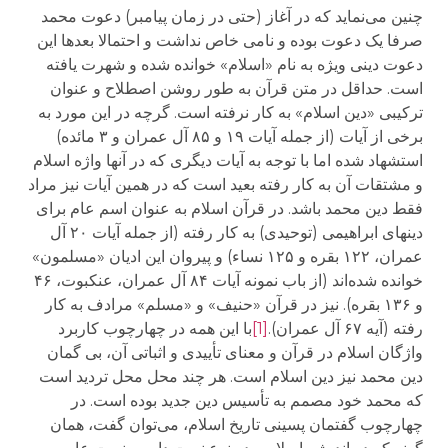
چنین می‌نماید که در آغاز (حتی در زمان پیامبر) دعوت محمد
صرفا یک دعوت بوده و نامی خاص نداشت و احتمالا بعدها این
دعوت دینی ویژه به نام «اسلام» خوانده شده و شهرت یافته
است. حداقل در متن قرآن به طور روشن اصطلاح و عنوان
ترکیبی «دین اسلام» به کار نرفته است. گرچه در این مورد به
برخی از آیات (از جمله آیات ۱۹ و ۸۵ آل عمران و ۳ مائده)
استشهاد شده اما با توجه به آیات دیگری که در آنها واژه اسلام
و مشتقات آن به کار رفته بعید است که در همین آیات نیز مراد
فقط دین محمد باشد. در قرآن اسلام به عنوان اسم عام برای
دینهای ابراهیمی (توحیدی) به کار رفته (از جمله آیات ۲۰ آل
عمران، ۱۲۲ بقره و ۱۲۵ نساء) و پیروان این ادیان «مسلمون»
خوانده شده‌اند (از باب نمونه آیات ۸۴ آل عمران، عنکبوت، ۴۶
و ۱۳۶ بقره). نیز در قرآن «حنیف» و «مسلم» مرادف به کار
رفته (آیه ۶۷ آل عمران).
[1]
با این همه در چهارچوب کاربرد
واژگان اسلام در قرآن و معنای تأییدی و اثباتی آن، بی گمان
دین محمد نیز دین اسلام است. هر چند محل محل تردید است
که محمد خود مصمم به تأسیس دین جدید بوده است. در
چهارچوب گفتمان پسینی تاریخ اسلام، می‌توان گفت، همان