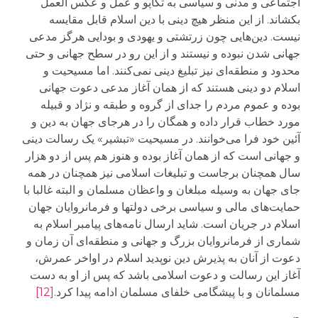
اجتماعی و مدنی و سیاسی به تکاپو و عمل و عکس العمل
بکشاند. از این منظر هیچ دینی با دین اسلام قابل مقایسه
نیست. دین‌هایی چون زرتشتی و یهودی و بودایی هرگز مدعی
جهانی شدن نبوده و نیستند و از این رو در سطح جهانی و حتی
محدود و منطقه‌ای نیز تبلیغ دینی نمی‌کنند. اما مسیحیت و
اسلام دو دینی هستند که از همان آغاز مدعی دعوت جهانی
بوده و عموم مردم را جدای از گروه و طبقه و نژاد و قبیله
مورد خطاب قرار داده و همگان را در هرجای جهان به دین و
آئین خود فرا می‌خوانند. در مسیحیت «تبشیر» یک رسالت دینی
و جهانی است که از همان آغاز بوده و هنوز هم پس از دو هزار
سال همچنان برجاست و تبلیغات اسلامی نیز همچنان در همه
جای جهان به وسیله مبلغان و واعظان مسلمان و البته غالبا با
حمایت‌های مالی و سیاسی برخی دولتها و فرمانروایان جهان
اسلام در جریان است. شاید ارسال نامه‌های پیامبر اسلام به
شماری از فرمانروایان بزرگ و جهانی و منطقه‌ای آن زمان و
دعوت از آنان به پذیرش دین نوپدید اسلام در اواخر عمرش،
آغاز این رسالت و دعوت اسلامی باشد که پس از او به دست
مسلمانان و با پیشگامی خلفای مسلمان ادامه پیدا کرد.
[12]