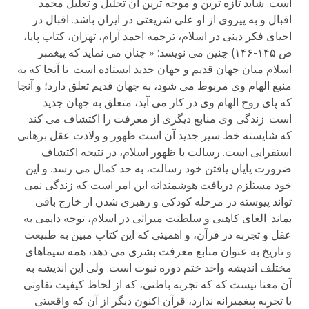
است. شاید تازه ترین و موجه ترین آن تحلیل و تعلیل محمد
اقبال و به پیروی از او علی شریعتی در ایران باشد. اقبال در
احیای فکر دینی در اسلام، ترجمه احمد آرام، تهران، کتاب پایا،
ص ۱۴۵-۱۴۶) چنین می نویسد: « چنان می نماید که پیغمبر
اسلام میان جهان قدیم و جهان جدید ایستاده است. تا آنجا که به
منبع الهام وی مربوط می شود، به جهان قدیم تعلق دارد؛ و آنجا
که پای روح الهام وی در کار می آید، متعلق به جهان جدید
است. زندگی وی منابع دیگری از معرفت را اکتشاف می کند
که شایسته خط سیر جدید آن است ظهور و ولادت عقل برهانی
استقرایی است. رسالت با ظهور اسلام، در نتیجه اکتشاف
ضرورت پایان یافتن خود رسالت، به حد کمال می رسد. و این
خود مستلزم دریافت هوشمندانه این امر است که زندگی نمی
تواند پیوسته در مرحله کودکی و رهبری شدن از خارج باقی
بماند. الغای کاهنی و سلطنت میراثی در اسلام، توجه دایمی به
عقل و تجربه در قرآن، و اهمیتی که این کتاب مبین به طبیعت
و تاریخ به عنوان منابع معرفت بشری می دهد، همه سیماهای
مختلف اندیشه واحد ختم دوره نبوت است. ولی این اندیشه به
آن معنا نیست که که تجربه باطنی، که از لحاظ کیفیت تفاوتی
با تجربه پیغمبرانه ندارد، قرآن اکنون دیگر از آن که واقعیتی