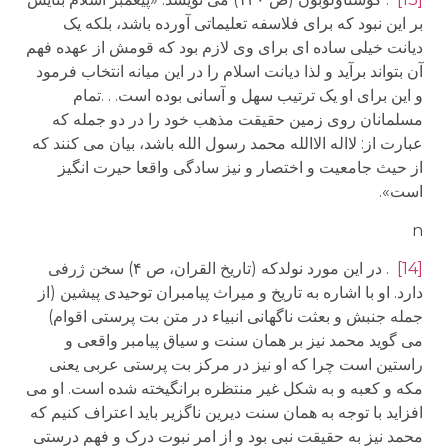
بر این نبود که برای فلاسفه تعلیماتی آورده باشد، بلکه یک
دیانت خیلی ساده ای برای وی لازم بود که قومش از عهده فهم
آن بتواند برآید و لذا دیانت اسلام را در این میانه انتخاب فرمود
و این برای او یک ترتیب سهل و آسانی بوده است. . .تمام
مسلمانان روی زمین حقیقت مذهب خود را در دو جمله که
عبارت از: لااله الاالله محمد رسول الله باشد، بیان می کنند که
از حیث جامعیت و اختصار و نیز سادگی واقعا حیرت انگیز
است».
n
[14]
. در این مورد نولدکه (تاریخ القران، ص ۴) سخن ژرفی
دارد. او با اشاره به تاریخ و میراث پیامبران توحیدی پیشین (از
جمله جنبش و بعثت ناگهانی انبیاء در متن بت پرستی اقوام)
می گوید محمد نیز بر همان سنت و سیاق پیامبر واقعی و
راستین است چرا که او نیز در مرکز بت پرستی عربی یعنی
مکه و کعبه و به شکل غیر منتظره برانگیخته شده است. او می
افزاید با توجه به همان سنت دیرین ناگزیر باید اعتراف کنیم که
محمد نیز به حقیقت نبی بود و از امر نبوت درک و فهم درستی