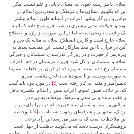
اسلام، با هر ریشه لغوی، به معنای دانایی و علم نیست. مگر
این که بگوییم دستاوردهای فرهنگی و تمدنی دین اسلام در
قیاس با روزگار پیشین اعراب در آستانه ظهور اسلام بیشتر
بوده و تحولات تمدنی بیشتری در شبه جزیره رخ داده که البته
یک واقعیت تاریخی است، اما در این صورت، از واژه و اصطلاح
اسلام خارج است و کاربرد اصطلاح اسلام به مثابه یک دین و
آئین در قرآن، با این معنا سازگار نیست. این مقایسه بعدها به
ویژه پس از هجرت و در روزگار قدرتمندی مسلمانان و چیرگی
اسلام و مسلمانان بر کل شبه جزیره عربستان در ذهن اعراب
مسلمان رخ داده است. به ویژه که در قرآن نیز جاهلیت عموما
به صورت توصیفی و با پسوندهایی با لحن ملامت آمیز و
تحقیرآمیز و منفی به کار رفته است.
[3]
در مورد دوم باید گفت
که، بر خلاف تصور عموم، اعراب پیش از اسلام، یکسره جاهل
و عقب مانده و بی تمدن و فرهنگ نبوده‌اند. به ویژه در
بین‌النهرین، یمن و شمال شبه جزیره، که در دورانهای دور و
نزدیک، تمدنهایی پیشرفته‌ای وجود داشته است.
[4]
با توجه به
این ملاحظات است که به نظر می‌رسد این رأی برخی
پژوهشگران درست باشد که می‌گویند جاهلیت از جهل است
اما جهل به معنای تندخویی و خشونت است که در برابر «حِلم»