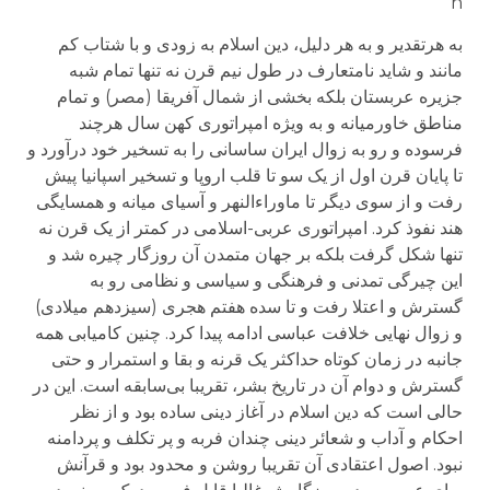
n
به هرتقدیر و به هر دلیل، دین اسلام به زودی و با شتاب کم
مانند و شاید نامتعارف در طول نیم قرن نه تنها تمام شبه
جزیره عربستان بلکه بخشی از شمال آفریقا (مصر) و تمام
مناطق خاورمیانه و به ویژه امپراتوری کهن سال هرچند
فرسوده و رو به زوال ایران ساسانی را به تسخیر خود درآورد و
تا پایان قرن اول از یک سو تا قلب اروپا و تسخیر اسپانیا پیش
رفت و از سوی دیگر تا ماوراءالنهر و آسیای میانه و همسایگی
هند نفوذ کرد. امپراتوری عربی-اسلامی در کمتر از یک قرن نه
تنها شکل گرفت بلکه بر جهان متمدن آن روزگار چیره شد و
این چیرگی تمدنی و فرهنگی و سیاسی و نظامی رو به
گسترش و اعتلا رفت و تا سده هفتم هجری (سیزدهم میلادی)
و زوال نهایی خلافت عباسی ادامه پیدا کرد. چنین کامیابی همه
جانبه در زمان کوتاه حداکثر یک قرنه و بقا و استمرار و حتی
گسترش و دوام آن در تاریخ بشر، تقریبا بی‌سابقه است. این در
حالی است که دین اسلام در آغاز دینی ساده بود و از نظر
احکام و آداب و شعائر دینی چندان فربه و پر تکلف و پردامنه
نبود. اصول اعتقادی آن تقریبا روشن و محدود بود و قرآنش