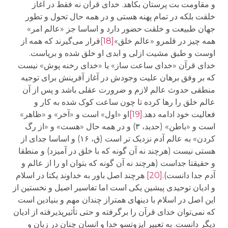
و مقاومت بت پرستان بکاهد. خدای قرآن نه فقط در آغاز
خلقت بلکه در تمام پهنه هستی و در همه حال تحول و تطور
جهان طبیعت و خلقت حضور دارد و اساسا جز «عالم امر»
همه چیز در قلمرو «عالم خلق»
[18]
قرار می‌گیرند که همه از
اوست و طبق مشیت ازلی و ابدی او خلق شده و برپاست.
خدای قرآن «خدای ساعت ساز» یا «خدای رخنه پوش» نیست
که بر وفق برهان علیت وجودش در آغاز آفرینش برای توجیه
منطقی حدوث عالم لازم و ضرورت عقلی باشد و پس از آن
عالم خلق را رها کرده تا چون ساعت کوک شده به کار و
فعالیت خود ادامه دهد.
[19]
او «اول» است و «آخر» و «ظاهر»
است و «باطن» (حدید، ۳) و در همه حال «هست» و «از رگ
کردن» به عالم آدم نزدیک تر است (ق، ۱۶) و اساسا جدای از
هستی نیست (هرچند نه آن گونه که با خلق در آمیزد) و منطقا
و حقیقتا جداست (هرچند نه آن گونه که بتوان او را از عالم و
آدم جدا دانست).
[20]
هرچند اصل باور به خداوند یکتا در اسلام
و ادیان توحیدی پیشین یکی است اما تفاسیر اصیل و نخستین از
این اصل در اسلام با دینهای همتراز چندان مهم و بنیادین است
که نمی‌توان خدای قرآن را برگرفته و حتی تأثیرپذیرفته از ادیان
دیگر دانست. به تعبیر ایزوتسو خدا و انسان چنان در زبان و