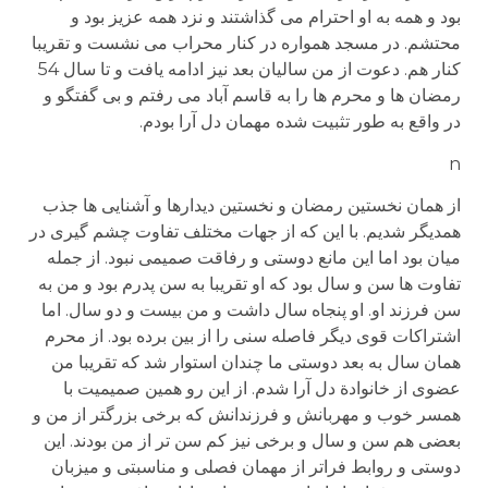
بود و همه به او احترام می گذاشتند و نزد همه عزیز بود و
محتشم. در مسجد همواره در کنار محراب می نشست و تقریبا
کنار هم. دعوت از من سالیان بعد نیز ادامه یافت و تا سال 54
رمضان ها و محرم ها را به قاسم آباد می رفتم و بی گفتگو و
در واقع به طور تثبیت شده مهمان دل آرا بودم.
n
از همان نخستین رمضان و نخستین دیدارها و آشنایی ها جذب
همدیگر شدیم. با این که از جهات مختلف تفاوت چشم گیری در
میان بود اما این مانع دوستی و رفاقت صمیمی نبود. از جمله
تفاوت ها سن و سال بود که او تقریبا به سن پدرم بود و من به
سن فرزند او. او پنجاه سال داشت و من بیست و دو سال. اما
اشتراکات قوی دیگر فاصله سنی را از بین برده بود. از محرم
همان سال به بعد دوستی ما چندان استوار شد که تقریبا من
عضوی از خانوادة دل آرا شدم. از این رو همین صمیمیت با
همسر خوب و مهربانش و فرزندانش که برخی بزرگتر از من و
بعضی هم سن و سال و برخی نیز کم سن تر از من بودند. این
دوستی و روابط فراتر از مهمان فصلی و مناسبتی و میزبان