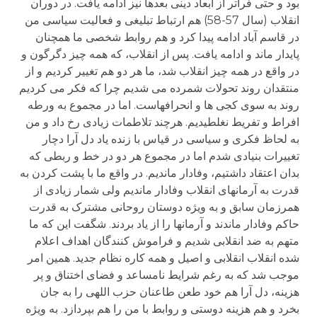
بود و حتی فراتر از ابعاد دینی بعدها نیز ادامه یافت. در دوران
انقلاب (سال 57-58) هم ارتباط تبلیغی و فعالیت سیاسی من
در قاسم آباد ادامه پیدا کرد و هم روابط شخصی ما همچنان
پایدار ماند و ادامه یافت. پس از انقلاب، که همه چیز دگرگون و
در واقع در همه چیز انقلاب شد، ما هر دو هم تغییر کردیم و از
منتقدان روند تحولات شمرده می شدیم چرا که فکر می کردیم
روند به سوی کجی ها و انحرافهاست. اما در مجموع به ورطه
افراط و تفریط نغلطیدیم. هرچند تلاطمات زیادی رخ داد و من
به لحاظ فکری و سیاسی در قیاس با زنده یاد دل آرا دچار
تغییرات بنیادی شدم اما در مجموع هر دو در خط و ربطی که
بدان اعتقاد داشتیم، وفادار ماندیم. در واقع ما با پشت کردن به
قدرت به آرمانهای انقلاب وفادار ماندیم ولی شمار زیادی از
همرزمان سابق و به ویژه دوستان روحانی مشترک به قدرت
حاکم وفادار ماندند و آرمانها را از یاد بردند. شگفت این که ما
متهم به ضد انقلابی شدیم و فراموش کنندگان اهداف اعلام
شده انقلاب انقلابی و اصیل و همه کاره نظام جدید. همین امر
موجب شد که به رغم شرایط نامساعد و فضای اختناق و پر
هزینه، دل آرا هم خود طعن طاعنان حزب اللهی را به جان
بخرد و هم هزینه دوستی و روابط با من را هم بپردازد. به ویژه