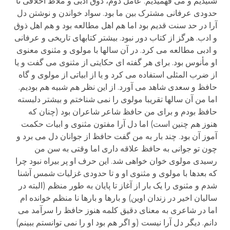
شنیدیم و می فهمیدیم. عامل دوم، ذوق ادبی و ملاط اخلاقی تا
حدودی عرفانی مشترک بین ما بود. سواد خواندن و نوشتن دل
آرا در حد سنت قدیم بود اما هم اهل مطالعه بود و هم اهل ذوق
و ادب. هرگز از کتاب دور نبود. بیشتر کتابهای تاریخی و عرفانی
و ادبی مطالعه می کرد. در آن سالها با مولوی و مثنوی معنوی
او مأنوس بود. برای هر گفته ای حکایتی از مثنوی می گفت و یا
از ضرب المثلی استفاده می کرد و یا از ابیاتی از مولوی و گاه
حافظ و سعدی شاهد می آورد. از این نظر هم شبیه هم بودیم.
اما من آن سالها تقریبا مولوی را نمی شناختم و بیشتر دلبسته
حافظ بودم و برای من حافظ شاعر شاعران بود (چنان که
هنوز هم چنین است) اما دل آرا مفتون مثنوی و ابیات حکمت
آموز آن بود. چند بار به من گفت حافظ از جوانان دل می برد و
چون تو جوانی به حافظ علاقه داری اما وقتی به سن من
رسیدی مولوی خوان خواهی شد. این حرف او پر بیراه نبود چرا
که بعدها با مولوی و مثنوی او و تا حدودی غزلیات شمس آشنا
شدم و مثنوی را یک بار از آغاز تا پایان به طور منظم (البته در
سالیان اخیر در زندان اوین) و بارها و بارها نا منظم خوانده ام
اما در شاعری به معنای دقیق کلمه هنوز حافظ را سرآمد می
دانم. دیگر دل آرا نیست (و اگر هم بود او را نمی توانستم ببینم)