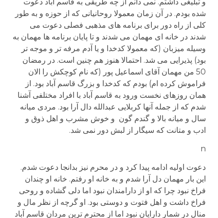
و تبلیغی داشتم. نمی دانم از چه طریقی به قاسم آباد دعوت
شده بودم. در آن زمان معمولا روحانیانی که از حوزه و به طور
کلی از راه دور برای برنامه های مذهبی فصلی دعوت می
شدند در خانه ای مهمان می شدند و تا پایان برنامه ها مهمان به
وسیله میزبان (که معمولا کدخدا و یا آدم مرفه تر و موجه تر
بود) پذیرایی می شد. احتمالا هنوز هم چنین است. در رمضان
50 من مهمان آقای اسماعیل پور (که نام کوچکش را الان
فراموش کرده ام) بودم که کدخدا و بزرگ قاسم آباد بود. از
همان روزهای نخست ورود به قاسم آباد با افراد مختلفی آشنا
شدم که از جمله آنها کربلایی عبدالله دال آرا بود. مردی میانه
سال و میانه بالا و گندم گون و خوش مشرب و اهل ذوق و
ادب و متانت که سیگار از لبش دور نمی شد.
n
دعوت اولیه ادامه پیدا کرد و در محرم نیز بدانجا دعوت شدم.
این بار مهمان دل آرا شدم و به خانه او رفتم. خانه او چندان
فراخ نبود چرا که او از دارامندان نبود اما دلی گشاده و روحی
فراخ داشت و اهل فتوت و دوستی بود. او گرچه از نظر مال و
منال در شمار دارایان نبود اما از محترم ترین مردان قاسم آباد