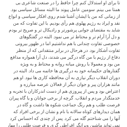
تا برای او استدلال کنم چرا حافظ را در صنعت شاعری بی
همتا می بینم. سومین عامل پیوند ما البته مسائل سیاسی بود.
از زمانی که من با ایشان آشنا شدم روی افکار سیاسی و انواع
نقد و ایراد به رژیم پهلوی هم رأی بودیم. با این تفاوت که من
شاید به مقتضای جوانی پرشورتر و رادیکال تر و صریح تر بودم
و دل آرا آرام تر و محتاط تر می نمود. البته در گفتگوهای
خصوصی تفاوت چندانی با هم نداشتیم اما در ظهور بیرونی
تفاوت آشکار بود. در هرحال در برابر منتقدانی که از منظر
دفاع از رژیم با من گاه درگیر می شدند، دل آرا همواره مدافع
من بود و معمولا با روش میانه روانه و محتاط و به ویژه
گفتارهای حکیمانه خود به درگیری ها خاتمه می داد. البته در
دوران انقلاب دیگر نیازی به آن محافظه کاری ها نبود. او هم
مانند هزاران پیر و جوان دیگر از فعالان عرصه مبارزه و
اعتراض بود و پس از پیروزی هم از دست اندرکاران با تجربه و
خدمتگذار مردم و انقلاب. گرچه از برخی جوانان و یا گاه پیران
فرصت طلب و هم رنگ جماعت شکوه ها داشت و گاه در
همان دیدارهای کوتاه سالانه با نام و نشان از برخی افراد که
آنها را می شناختم گله می کرد. پس از چندی که احساس کرد
نمی تواند ماشین ویرانگر افراطی گری و فرصت طلبی را مهار