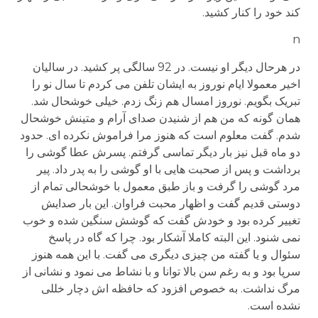
کند خود را کنار کشید.
n
در هرحال دیگر او نیست. در 92 سالگی پر کشید. در سالیان
اخیر معمولا ایام نوروز به ایشان تلفن می کردم تا سال نو را
تبریک بگویم. نوروز امسال هم زنگ زدم. خیلی خوشحال شد.
همان گونه که من هم از شنیدن صدای آرام و متینش خوشحال
شدم. گفت معلوم است که هنوز مرا فراموش نکرده ای. حدود
دو ماه قبل نیز بار دیگر تماسی گرفتم. پسرش عطا گوشی را
برداشت و پس از صحبت هایی با او گوشی را به پدر داد. پیر
مرد گوشی را گرفت و باز طبق معمول با خوشحالی تمام از
دوستی قدیم گفت و اظهار محبت فراوان. این بار صدایش
تغییر کرده بود و خودش گفت که گوشش سنگین شده و خوب
نمی شنود. این البته کاملا آشکار بود. چرا که گاه در پاسخ
سئوال و یا گفته من چیزی دیگری می گفت. با این همه هنوز
سرپا بود و به رغم سن بالا توانا و با نشاط می نمود و نشانی از
مرگ نداشت. به خصوص افزود که حافظه اش دچار خللی
نشده است.