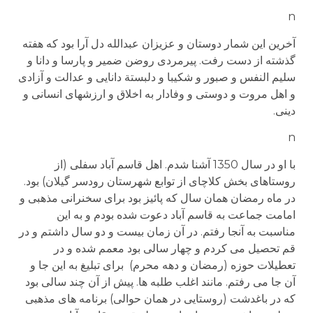
n
آخرین این شمار دوستان و عزیزان عبدالله دل آرا بود که هفته
گذشته از دست رفت. پیرمردی روضن ضمیر و پارسا و دانا و
سلیم النفس و صبور و شکیبا و دلبستة دانایی و عدالت و آزادی
و اهل مروت و دوستی و وفادار به اخلاق و ارزشهای انسانی و
دینی.
n
با او در سال 1350 آشنا شدم. اهل قاسم آباد سفلی (از
روستاهای بخش کلاچای از توابع شهرستان رودسر گیلان) بود.
در ماه رمضان همان سال که پائیز بود برای سخنرانی مذهبی و
امامت جماعت به قاسم آباد دعوت شده بودم و به این
مناسبت به آنجا رفتم. در آن زمان بیست و دو سال داشتم و در
قم تحصیل می کردم و چهار سالی بود معمم شده و در
تعطیلات حوزه (رمضان و دهه محرم) برای تبلیغ به این جا و
آن جا می رفتم. مانند اغلب طلبه ها. پیش از آن چند سالی بود
که در باغدشت (روستایی در همان حوالی) برنامه های مذهبی