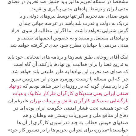
مشخصا در مسئله تحریم ها نیز باید جنبش ضد تحریم در فضای
مدنی ایران و توسط نهادهای مدنی پیگیری و تقویت
شود. صدای ضد تحریم اگر تنها توسط نیروهای دولتی و یا
نزدیک به دولت و قدرت بلند باشد در عرصه جهانی چندان
گوش شنوایی نخواهد داشت. اما اگراین مطالبه از سوی افراد
و نهادهای مستقل و منتقد و به خصوص انجمنهای صنفی و
مدنی مردمی با جهانیان مطرح شود جدی تر گرفته خواهد شد.
اینک آقای روحانی طبق شعارها و برنامه های انتخاباتی خود باید
به تدریج فضا را برای فعالیت این نهادها بازکنند. آن گاه است
که صدای ضد تحریم این نهادها به طور طبیعی بلند خواهد شد.
چرا که این مسئله با زیست روزمره مردم این سرزمین سرو
کار دارد. همان گونه که در روزهای اخیر شاهد بودیم که
دو نهاد
صنفی ایرانی یعنی سندیکای کارگران فلزکار مکانیک و هیات
بازگشایی سندیکای کارگران نقاش و تزیینات تهران
علیرغم آن
که خود همیشه تحت فشار امنیتی حکومت ایران بوده اما در
دفاع از منافع ملی و ضروریات زیستی هم وطنان و هم
صنفهای خویش خطاب به چند فدراسیون کارگری از آن ها
خواستندتا«مبارزه برای لغو این تحریم ها را در دستور کار خود»