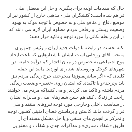
حال که مقدمات اولیه برای پیگیری و حل این معضل ملی
فراهم شده است؛ کنشگران ملی- مذهبی خارج از کشور نیز از
موضع دفاع از منافع ملی و به خصوص با توجه موکد به بهبود
وضعیت زیستی و رفاهی مردم مظلوم ایران لازم می دانند که
در این رابطه نکاتی را مورد توجه و تاکید قرار دهند:
نکته نخست در رابطه با دولت جدید ایران و رئیس جمهوری
منتخب آقای روحانی است. ایشان با شعارهایی که باعث ایجاد
موج اجتماعی به خصوص در میان اقشار کم درآمد جامعه در
شهرهای کوچک و روستاها شد رای آوردند. مانند این جمله
کلیدی که «اگر سانتریفیوژها میچرخند، چرخ زندگی مردم نیز
باید بچرخد»و یا تاکیدی که ایشان روی «تغییر» وضعیت زندگی
مردم داشته و تاکید می کردند( و می کنند)که مردم می خواهند
راحت تر زندگی کنند.هم چنین شعارهای ملی و مدبرانه ایشان
در سیاست داخلی وخارجی مورد توجه نیروهای منتقد و ملی
قرار گرفت مانند کاستن و برداشتن فضای امنیتی کشور، توجه
و تمرکز بر انجمن های صنفی و یا حل مشکل هسته ای از
طریق «شفاف سازی» و مذاکرات جدی و شفاف و محتوایی.