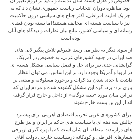
خصوص در طول هشت سال گذشته و تاکید بر لزوم تغییر آن
بود. مناظره دوران انتخابات ریاست جمهوری نشان داد که به
جز یک اقلیت افراطی، اکثر جناح های سیاسی درون حاکمیت
نیز با سیاست هسته ای مخالف هستند! اما بسته بودن فضای
رسانه ای و سیاسی کشور، مانع بیان نظرات و دیدگاه های آنان
بوده است.
از سوی دیگر به نظر می رسد علیرغم تلاش پیگیر لابی های
ضد ایرانی در جبهه کشورهای غربی، به خصوص در آمریکا،
گرایشاتی جدی نیز برای حل و فصل سیاسی مشکل هسته ای
در اروپا و آمریکا وجود دارد. بر این اساس، می توان انتظار
داشت با جدی شدن مذاکرات و برخورد مسئولانه و مبتنی بر
بازی برد- برد، گره این مشکل گشوده شده و مردم ایران که
در این میان مورد «تنبیه دوگانه» از داخل و خارج قرار گرفته
اند از این بن بست خارج شوند.
برای کشورهای غربی تحریم اقتصادی اهرمی برای پیشبرد
چالش سه دهه ای با سیاست های حاکم بر ایران و نیز طرح
های درازمدت منطقه ای شان است که با بهره گیری ازبرخی
شعارهای افراطی و کودکانه درسیاست خارجی دولت آقای