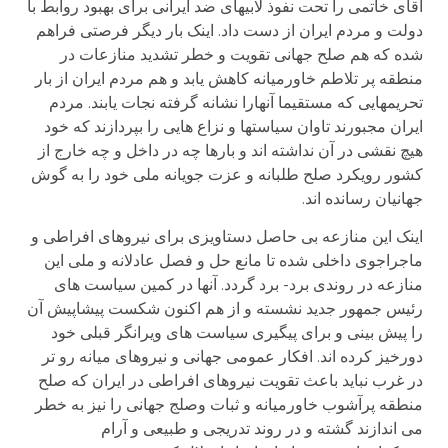
آقای خاتمی را تحت نفوذ لابیهای ضد ایرانی برای بهبود روابط با
دولت و مردم ایران از دست داد. اینک بار دیگر فرصتی فراهم
شده که هم صلح جهانی تقویت و خطر تشدید منازعات در
منطقه پر تلاطم خاورمیانه کاهش یابد و هم مردم ایران از بار
تحریمهایی که مستقیما آنهارا نشانه گرفته نجات یابند. مردم
ایران مجبورند تاوان سیاستها و نزاع هایی را بپردازند که خود
هیچ نقشی در آن نداشته اند و بارها چه در داخل و چه خارج از
کشور رویکرد صلح طلبانه و عزت جویانه ملی خود را به گوش
جهانیان رسانده اند.
اینک این منازعه بی حاصل دستاویزی برای نیروهای افراطی و
ماجراجوی داخلی شده تا مانع حل و فصل عادلانه و ملی این
منازعه در روندی برد- برد گردد. آنها در کمین سیاست های
رئیس جمهور جدید نشسته و از هم اکنون شکست پیشاپیش آن
را پیش بینی و برای پیگیری سیاست های ویرانگر قبلی خود
دورخیز کرده اند. افکار عمومی جهانی و نیروهای میانه رو تر
در غرب نباید باعث تقویت نیروهای افراطی در ایران که صلح
منطقه پرآشوب خاورمیانه و ثبات وصلج جهانی را نیز به خطر
می اندازند گشته و در روند تدریجی و طبیعی و آرام