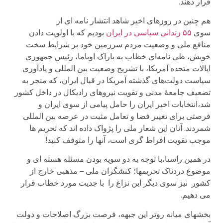
قرار دهند.
هم چنین در روزهای اخیر شاهد انتشار نامه ای از
سوی
۵۵ زندانی سیاسی در ایران
بودیم که با اولویت دادن
منافع ملی و وضعیت مردم سرزمین خود بر شرایط سخت
خویش، طی نامه‌ای خطاب به باراک اوباما، رئیس جمهوری
ایالات متحده آمریکا، با تشریح وضعیت بین المللی و یادآوری
سیاست‌ دولت‌های گذشته آمریکا در قبال ایران، که منجر به
تضعیف جامعهٔ مدنی و تقویت نیروهای رادیکال در داخل کشور
شد،انتخابات اخیر ایران را حامل پیامی از سوی ایران و
فرصتی برای تغییر فضا و تعامل مثبت در عرصه بین المللی
شمردند. آنان این شعار ملی را پژواک داده اند که تحریم ها
موجب تقویت افراط گری است، آنها را متوقف کنید!
در همین راستا،با توجه به دو سویه بودن مسئله هسته ای و
موضوع دردناک تحریمها؛ کنشگران ملی – مذهبی خارج از
کشور نیز سوی دیگر این نزاع را با جدیت مورد خطاب قرار
می دهیم.
بخشهای میانه روتر این جبهه، فرصت بزرگ اصلاحات و دولت