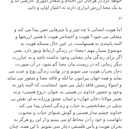
خواهد کرد.در هرحال این احکام و شعائر اموری عارضی اند و
به یک معنا ارزش ابزاری دارند نه اعتبار اولی و ذاتی.
n
اما هویت انسانی با چه چیز و یا چیزهایی تعین پیدا می کند و
متجلی می شود؟ هویت و احساس هویت با همین ارزشها و
البته پایبندی به همینهاست. در عین حال مسئله هویت به
موضوع بسیار مهم «معنا» در زندگی ارتباط وثیق دارد. یعنی
اگر برای زندگی مان معنایی وجود نداشته باشد و به عباررت
دیگر زمانی که در زیست مان معنا گم شود، در آن صورت،
دچار بحران هویت می شویم و در نهایت زندگی پوچ و عبث می
نماید و همه جهان پیرامون ما ابله و فاقد معنا و شعور می نماید
و اصولا زیستن فاقد دلیل می شود. اینجاست که البته باور به
وجود و حضور خداوند در هستی به عنوان «روح هستی» و به
تعبیر مولانا «جان جهان» و ایمان عشق ورزانه به او، نقش بی
بدیلی در معنابخشی به حیات و زندگی انسان پیدا می کند.
خداوند چشم بیدار هستی و گوش شنوای حیات و محبوب
دلهاست و خود را در محاط او می بینیم و از این رو هرگز به
بحران هویت و یأس فلسفی دچار نمی شویم. با این همه، چنان