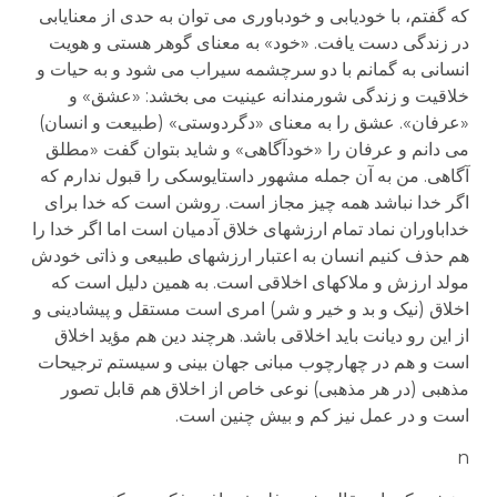
که گفتم، با خودیابی و خودباوری می توان به حدی از معنایابی
در زندگی دست یافت. «خود» به معنای گوهر هستی و هویت
انسانی به گمانم با دو سرچشمه سیراب می شود و به حیات و
خلاقیت و زندگی شورمندانه عینیت می بخشد: «عشق» و
«عرفان». عشق را به معنای «دگردوستی» (طبیعت و انسان)
می دانم و عرفان را «خودآگاهی» و شاید بتوان گفت «مطلق
آگاهی. من به آن جمله مشهور داستایوسکی را قبول ندارم که
اگر خدا نباشد همه چیز مجاز است. روشن است که خدا برای
خداباوران نماد تمام ارزشهای خلاق آدمیان است اما اگر خدا را
هم حذف کنیم انسان به اعتبار ارزشهای طبیعی و ذاتی خودش
مولد ارزش و ملاکهای اخلاقی است. به همین دلیل است که
اخلاق (نیک و بد و خیر و شر) امری است مستقل و پیشادینی و
از این رو دیانت باید اخلاقی باشد. هرچند دین هم مؤید اخلاق
است و هم در چهارچوب مبانی جهان بینی و سیستم ترجیحات
مذهبی (در هر مذهبی) نوعی خاص از اخلاق هم قابل تصور
است و در عمل نیز کم و بیش چنین است.
n