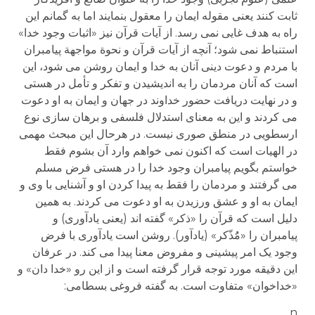
ثابت کنند یعنی مقوله ایمان را معقول بنمایند اما به گمانم این
راه به هدف غایی نمی رسد. از آیات قرآن نیز «اثبات وجود خدا»
استنباط نمی شود؛ آنچه از آیات قرآن و نحوة مواجهة پیامبران
با مردم و دعوت دینی آنان به خدا و ایمان روشن می شود، این
است که آنان مردمان را به اندیشیدن و تفکر و تأمل در هستی
و در نهایت دریافت حضور خداوند در جهان و ایمان به او دعوت
می کردند و این به معنای استدلال فلسفی و برهان سازی نوع
ارسطویی در منطق صوری نیست. در هرحال این مبحث مهمی
در الهیات است که اکنون نمی خواهم وارد آن بشوم فقط
خواستم بگویم پیامبران وجود خدا را در هستی فرض مسلم
می گرفتند و مردمان را فقط به پیدا کردن او و آشنایی با وی و
ایمان به او و عشق ورزیدن به او دعوت می کردند. به همین
دلیل است که قرآن را «ذکر» گفته اند (یعنی یادآوری) و
پیامبران را «مُُذّکر» (یادآور). روشن است یادآوری با فرض
وجود یک امر پیشینی و مفروض معنا پیدا می کند. در عرفان
این دقیقه مورد توجه قرار گرفته است و از این رو «خدا دان» و
«خداخوان» متفاوت است. به گفته فروغی بسطامی:
n