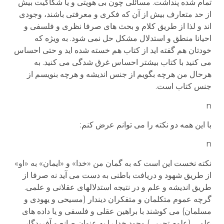
تمام شده پنداشت. مسائلی چون بی هویتی و یا شکاکیت بیش
از حد متعارف بیش از آن که فکری و معرفتی باشند، وجودی
اند و لذا از طریق کلام و بحث های صرفا نظری و فلسفی و
احیانا منطق و استدلال مشکل حل نمی شود. به ویژه که
خودتان هم گفته اید از کتاب هم خسته شده اید و حتی احساس
می کنید با کتاب بیشتر احساس غرق شدگی می کنید. به
هرحال من هرچه بگویم از جنس اندیشه و هرچه بنویسم از
جنس کتاب است.
n
با این همه دو نکته را می توانم عرض کنم:
n
نکته نخست این است که به گمان من «خدا» و «ایمان» به «او»
از طریق شهود و دریافت باطنی به دست می آید نه صرفا از
طریق اندیشه و علم و در نتیجه استدلالهای عقلانی و علمی.
گرچه عموم متکلمان و متفکران دیندار (مسیحی و یهودی و
مسلمان) می کوشند با براهین عقلی و فلسفی و یا داده های
علمی (علوم تجربی) وجود خدا را به عنوان صانع و آفریدگار