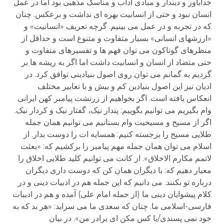
خداباور و دیندار و مبادی آداب و مناسک مذهبی بود اما در عمل
انسان نبود و حتی از انسانیت بهره ای نداشت و برعکس. چنان
که در تجربه و در عمل می بینیم. گرچه تعریف «انسانیت» و
«ارزشهای انسانی» بسیار متفاوت و متنوع است و حداقل از
منظرهای گوناکون می توان فهم ها و تفسیرهای متفاوت و
حتی متضاد از انسان و انسانیت داشت اما اگر به ریشه ها بر
گردیم به گمانم می توان روی اصول بنیادینی توافق کرد. در
ادیان نیز این اصول بنیادین کم و بیش و با تعابیر مختلف
انعکاس یافته است. اگر بخواهیم از زرتشت پیامبر کهن ایرانی
وام بگیریم می توانیم بگوییم: پندار نیک، گفتار نیک و کردار نیک.
اگر از مسیح و مسیحیت وام بستانیم می توانیم همان جمله
طلایی مسیح را برجسته کنیم: همسایه ات را دوست بدار. از
اسلام می توان همان جمله مهم پیامبر را برکشیم که: «بعثت
لاتمم مکارم الاخلاق». از کانت می توانیم کلید طلایی اخلاق را
معیار دهیم که: با دیگران همان کن که دوست داری دیگران
درباره تو بکنند. می دانیم که این جمله هم در ادبیات دینی و در
کلام پیشوایان دینی ما (از جمله امام علی) آمده و هم در ادبیات
فارسی-اسلامی ما. چنان که سعدی ما می سراید: «هر بد که به
خود نمی پسندی/با کس مکن ای برادر من». در بیان