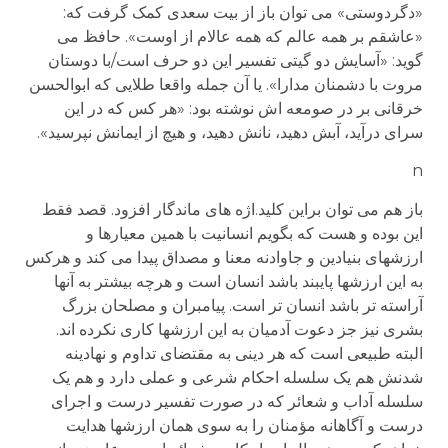
«دگردوستی» می توان باز از بیت سعدی کمک گرفت که:
«عاشقم بر همه عالم که همه عالام از اوست». حافظ می
گوید: «آسایش دو گیتی تفسیر این دو حرف است/با دوستان
مروت با دشمنان مدارا». یا آن جمله واقعا طلایی که ابوالحسن
خرقانی بر در صومعه اش نوشته بود: «هر کس که در این
سرای درآید، آبش دهید، نانش دهید، و هیچ از ایمانش نپرسید».
n
باز هم می توان براین کلید.اژه های ماندگار افزود. قصد فقط
این بوده و هست که بگویم انسانیت با همین معیارها و
ارزشهای بنیادین و جاوادنه معنا و مصداق پیدا می کند و هرکس
به این ارزشها پایبند باشد انسان است و هرچه بیشتر به آنها
آراسته تر باشد انسان تر است. پیامبران و مصلحان بزرگ
بشری نیز جز دعوت آدمیان به این ارزشها کاری نکرده اند.
البته طبیعی است که هر دینی به مقتضای تداوم و نهادینه
شدنش هم یک سلسله احکام شرعی و عملی دارد و هم یک
سلسله آداب و شعائر که در صورت تفسیر درست و اجرای
درست و آگاهانه مؤمنان را به سوی همان ارزشها هدایت