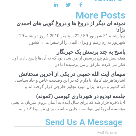
More Posts
نمونه ای دیگر از دروغ ها و دروغ گویی های احمدی
نژاد!
چهارشنبه 31 شهریور 89 / 22 سپتامبر 2010 1 روز دو شنبه 29
شهریور به رم رفتم و ویزای آلمان را از سفرات آن کشور
پاسخ به چند پرسش یک خبرنگار
هفته پیش هم پنج پرسش از من شده بود که به آن ها پاسخ دادم. اول
فکر می کردم مارکو از من پرسیده اما در
سیمای آیت الله خمینی در یکی از آخرین سخنانش
اشاره: هرچند کاملا ابا دارم که در این وضعیت خاص و حاد سیاسی،
که کشور و مردم ایران مورد تجاوز خارجی قرار گرفته اند و
جلسه تودیع در شهرداری کیوسی (کمونه)
4 بالاخره قرار شد که برای سال آینده به آلمان بروم. میزبان ما یعنی
مؤسسه آمریکایی نتوانست جایی مناسب برای من پیدا کند و به
Send Us A Message