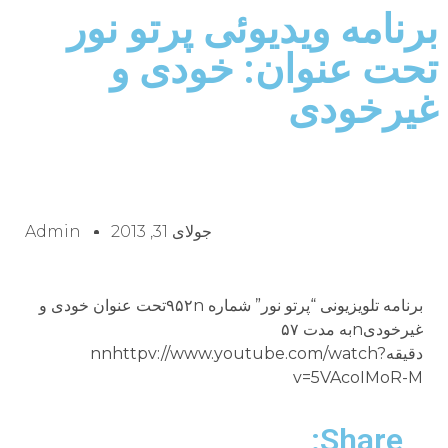
برنامه ويديوئى پرتو نور
تحت عنوان: خودى و
غيرخودى
جولای 31, 2013
Admin
برنامه تلويزيونى “پرتو نور” شماره ۹۵۲nتحت عنوان خودى و
غيرخودىnبه مدت ۵۷
دقيقهnnhttpv://www.youtube.com/watch?
v=5VAcoIMoR-M
Share: