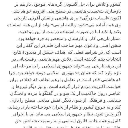
کشور و تلاش برای حل گشودن گره های موجود، باز هم بر
بازسازی شخصیت هاشمی در سطح ملی افزوده خواهد شد.
اکنون «اسباب بزرگی» برای هاشمی و نقش آفرینی تاریخی
وی همه آماده می¬شود و البته او می¬تواند از این همه استفاده
بکند یا نکند اما در صورت استفاده درست از این موقعیت
ممتاز تاریخی کار او کارستان و منحصر به فرد خواهد بود.
سخن اصلی و دعوی مهم صاحب این قلم در این گفتار این
است که، در شرایط فعلی که اهداف جنبش از محدودة نتایج
انتخابات دهم گذشته است، تلاش مهم هاشمی رفسنجانی در
این برهه تاریخی می¬تواند جمهوری اسلامی را به مرحله ای
تازه وارد کند که همان «جمهوری اسلامی دوم» خواهد بود. چرا
که هاشمی قادر است در تعامل با رهبر نظام، که فعلا در برابر
خواست اکثریت مردم قرار گرفته است، و نیز دیگر نیروها و
عناصر درون حاکمیت از یک سو و در گفتگو با مردم و نخبگان
سیاسی و فرهنگی از سوی دیگر، نقش میانجی مصلح را بازی
کند و به خروج کشور و نظام از بحران خود ساخته یاری رساند.
اگر چنین شود، نظام جمهوری اسلامی می ماند اما با اجرای
کامل و همه جانبه قانون اساسی و به رسمیت شناختن حق
حاکمیت ملت و تحقق حقوق ملت در بخش سوم قانون