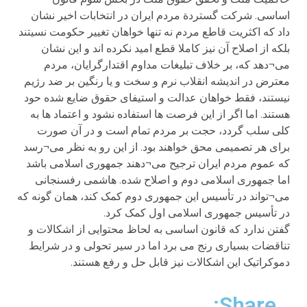
اساسی. شرکت گستردة مردم ایران در انتخابات اخیر نشان
داد که اکثریت قاطع مردم نه تنها خواهان تغییر حکومت نسیتند
بلکه از اصلاح آن نیز کاملا قطع امید نکرده اند و این نشان
می¬دهد که، بر خلاف تبلیغات مداوم اقتدارگرایان، مردم
معترض در اندیشه انقلاب نرم و سخت و یا رنگین بر ضد رژیم
نیستند، فقط خواهان عدالت و استیفای حقوق ضایع شده حود
هستند. اما اگر از این فرصت ها استفاده نشود و اعتماد ها به
کلی سلب گردد، حجت بر مردم تمام است و در آن صورت
برای هر تصمیمی محق خواهند بود. از این رو به نظر می¬رسد
که عموم مردم ایران ترجیح می¬دهند جمهوری اسلامی باشد
اما جمهوری اسلامی دوم و اصلاح شده. هاشمی رفسنجانی
می¬تواند در تأسیس این جمهوری دوم کمک کند، همان گونه که
در تأسیس جمهوری اسلامی اول کمک کرد.
گفتن ندارد که قانون اساسی به لحاظ محتوایی از اشکالات و
تناقضات بسیاری رنج می برد اما در سیر تحولی و در شرایط
دموکراتیک این اشکالات نیز قابل حل و رفع هستند.
Share: