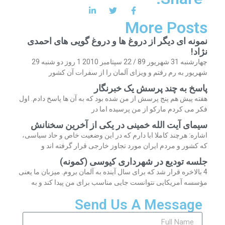
More Posts
نمونه ای دیگر از دروغ ها و دروغ گویی های احمدی
نژاد!
چهارشنبه 31 شهریور 89 / 22 سپتامبر 2010 1 روز دو شنبه 29
شهریور به رم رفتم و ویزای آلمان را از سفرات آن کشور
پاسخ به چند پرسش یک خبرنگار
هفته پیش هم پنج پرسش از من شده بود که به آن ها پاسخ دادم. اول
فکر می کردم مارکو از من پرسیده اما در
سیمای آیت الله خمینی در یکی از آخرین سخنانش
اشاره: هرچند کاملا ابا دارم که در این وضعیت خاص و حاد سیاسی،
که کشور و مردم ایران مورد تجاوز خارجی قرار گرفته اند و
جلسه تودیع در شهرداری کیوسی (کمونه)
4 بالاخره قرار شد که برای سال آینده به آلمان بروم. میزبان ما یعنی
مؤسسه آمریکایی نتوانست جایی مناسب برای من پیدا کند و به
Send Us A Message