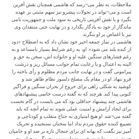
ملاحظات، به نظر می¬رسد که هاشمی همچنان نقش آفرین
است و می¬تواند در تحولات پیشرو نیز سهم مثبتی بر عهده
بگیرد و با نقش آفرینی تاریخی به سود ملت و جمهوریت نامی
ماندگار از خود به یادگار بگذارد و در نهایت حتی منتقدان وی
نیز با اغماض بر او بنگرند.
هاشمی در نماز جمعه اخیر خود نشان داد که به اصطلاح «دود
از کنده بلند می شود». او، به رغم شرایط بسیار نامساعد و به
رغم فشارهای سنگین علیه او و خانواده اش، سخن به حق و
البته به اعتدال و با رعایت تمام جوانب مسائل ریز و درشت
پیرامونی گفت و در نهایت جانب مردم مظلوم و رأی باخته را
فرو ننهاد. او در مقام یک مصلح دلسوز نظام ظاهر شد و
کوشید به شکلی راهی برای خروج از بحران سنگین و فراگیر
کنونی پیدا کند. هرچند که به گفتة درست خاتمی پیشنهادهای
هاشمی چند پیشنهاد حداقلی بود که می بایست در گام نخست
برای ایجاد آرامش و امنیت عملی شوند نه تمام آنچه که باید
گفته می¬شد. او هیچ امتیازی به جناح متقلب و کودتاچی و
تضییع کننده حقوق مردم نداد اما سخنان نسنجیده و تحریک
آمیز نیز نگفت که بهانه ای برای جنجال تازه بر ضد او و حامیان
جنبش سبز پیدا شود. همین شهامت و سنجیدگی سخنان وی