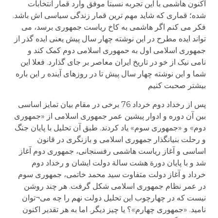
اکنون هاشمی با این تجربه نسبتا موفق وارد قمار انتخابات
شده؛ قماری که شاید مهم ترین قمار زندگی سیاسی اش باشد.
فکر می کنم اگر هاشمی به کاخ ریاست جمهوری برسد، می
تواند ایده مطرح در این نوشته چهار سال پیش یعنی ایده گذر از
جمهوری اسلامی اول به حمهوری اسلامی دوم کمک کند و
نامی نیک از خو در تاریخ ایران معاصر بر جای گذارد. فعلا این
شما و این نوشته چهار سال پیش تا در روزهای آینده ر این باره
بیشتر صحبت کنیم
پس از رخداد دوم خرداد 76 برخی در مقام بیان تمایز اساسی
بین آن دوره و ادوار پیشین عمر جمهوری اسلامی از «جمهوری
دوم» و «جمهوری سوم» یاد کردند. طبق آن تحلیل با پایان جنگ
و رحلت بنیانگذار جمهوری اسلامی و بازنگری در قانون
اساسی و آغاز ریاست هاشمی رفسنجانی، جمهوری دوم آغاز
شد و با پایان دورة هشت سالة دولت ایشان و رخداد دوم
خرداد و آغاز دولت متفاوت سید محمد خاتمی، جمهوری سوم
در عمر نظام جمهوری اسلامی شکل گرفت. هر چند روشن
نیست که در چهارچوب این تحلیل دولت نهم را چه می¬توان
نامید. «جمهوری چهارم»؟ یا چیز دیگر. اما به هر تقدیر اکنون