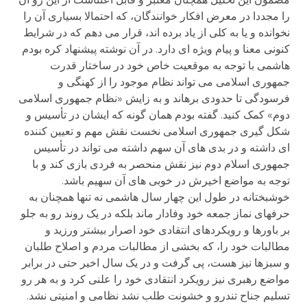
را مجددا در معرض افکار خوانندگان، که احتمالا بسیاری آن را
نخوانده و یا به کلی از یاد برده اند، قرار می دهم که در شرایط
کنونی معنا و پیام ویژه ای دارد. در آن نوشته پیشنهاد کره بودم
هاشمی با توجه به موقعیت خاص خود در ساختار قدرت
جمهوری اسلامی می تواند نظام موجود را از کهنگی و
فرسودگی تا حدودی برهاند و به زایش «نظام جمهوری اسلامی
دوم» کمک کنید. گفته بودم همان گونه که ایشان در تأسیس و
شکل گیری جمهوری اسلامی نخست نقش مهم و تعیین کننده
ای داشته و در بدی های آن سهم داشته می تواند در تأسیس
جمهوری اسلام دوم نیز نقش منحصر به فردی بازی کند و با
توجه به مواضع اخیرش در خوبی های آن سهیم باشد.
خوشبختانه در طول این چهار سال هاشمی نه تنها همچنان به
حرفهای نماز جمعه خود وفادار ماند بلکه در یک روند رو به جلو
بر باورها و رویکردهای انتقادی خود اصرار بیشتر ورزید و
مطالبات خود را، که بخشی از مطالبات مردم و اصلاح طلبان
و سبزها نیز هست، پی گرفت و در یک سال اخیر حتی در برابر
مواضع رهبری نیز رویکرد انتقادی خود را علنی کرد و به هر رو
تسلیم جناح تندرو و خشونت طلب نشد نظامی و امنیتی نشد.