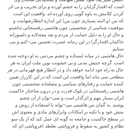
است که اقتدارگرایان را به خشم آورده و برای تخریب و بی اثر
کردن کلامش به یاوه گویی روی آورده اند. واقعیت این است
که من (و البته بسیاری چون من) این اندازه انتظارشهامت و
موقعیت شناسی از شخصیتی چون هاشمی رفسنجانی نداشتم
و حال او را به دلیل حمایت از مردم و نقد معتدلانه و دلسوزانه
حاکمان اقتدارگرا در این زمانه عسرت تحسین می¬کنم و می
ستایم.
حال هاشمی در میانه ایستاده و چشم مردمی به او دوخته شده
است. گرچه جنبش مدنی و بی خشونت نوین ملت ایران به هر
حال به راه خود ادامه خواهد داد و در انتظار هیچ قهرمانی در هر
سطحی نمی ماند اما واقعیت این است که در این کارزار تعیین
کننده حمایت و رفتارهای سیاسی و مصلحانه شخصیتی چون
هاشمی رفسنجانی در بلوک قدرت و در درون ساختار حاکمیت
ایران بسیار مهم و اثرگذار است و نمی¬توان از آن چشم
پوشید. به گمان من هاشمی می¬تواند با استفاده از روش و
منش خود و با تکیه بر امکانات وابزارهای مادی و معنوی اش
در سطح حاکمیت و جامعه به گونه ای عمل کند که از یک سو
نظام و کشور به سقوط و فروپاشی نغلطد (فروپاشی ای که