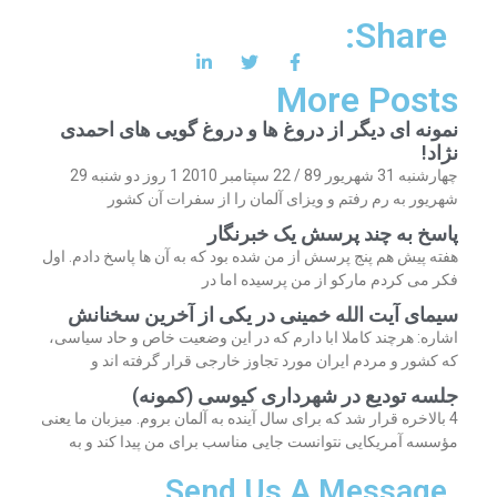
Share:
More Posts
نمونه ای دیگر از دروغ ها و دروغ گویی های احمدی
نژاد!
چهارشنبه 31 شهریور 89 / 22 سپتامبر 2010 1 روز دو شنبه 29
شهریور به رم رفتم و ویزای آلمان را از سفرات آن کشور
پاسخ به چند پرسش یک خبرنگار
هفته پیش هم پنج پرسش از من شده بود که به آن ها پاسخ دادم. اول
فکر می کردم مارکو از من پرسیده اما در
سیمای آیت الله خمینی در یکی از آخرین سخنانش
اشاره: هرچند کاملا ابا دارم که در این وضعیت خاص و حاد سیاسی،
که کشور و مردم ایران مورد تجاوز خارجی قرار گرفته اند و
جلسه تودیع در شهرداری کیوسی (کمونه)
4 بالاخره قرار شد که برای سال آینده به آلمان بروم. میزبان ما یعنی
مؤسسه آمریکایی نتوانست جایی مناسب برای من پیدا کند و به
Send Us A Message