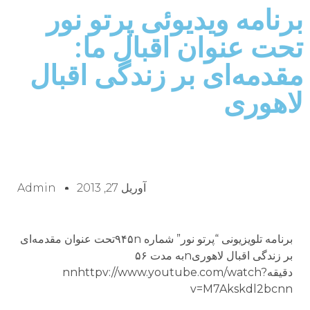
برنامه ويديوئى پرتو نور
تحت عنوان اقبال ما:
مقدمه‌اى بر زندگى اقبال
لاهورى
آوریل 27, 2013
Admin
برنامه تلويزيونى “پرتو نور” شماره ۹۴۵nتحت عنوان مقدمه‌اى
بر زندگى اقبال لاهورىnبه مدت ۵۶
دقيقهnnhttpv://www.youtube.com/watch?
v=M7Akskdl2bcnn