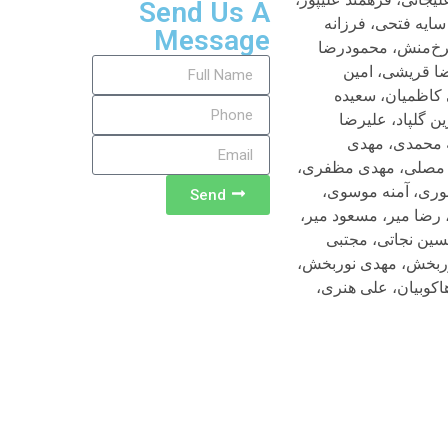
Send Us A
سایه فتحی، فرزانه
Message
فرخ‌منش، محمودرضا
ضا قریشی، امین
 کاظمیان، سعیده
ن گلپاد، علیرضا
حه محمدی، مهدی
ن مصلی، مهدی مظفری،
وری، آمنه موسوی،
Send
رضا میر، مسعود میر،
سین نجاتی، مجتبی
نوربخش، مهدی نوربخش،
اکوبیان، علی هنری،