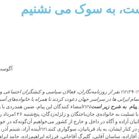
ست، به سوک می نشنیم
آگوست 14, 2
nn
۲۹۰ نفر از روزنا‌مه‌نگاران، فعالان سیاسی و کنشگران اجتماعی
مام ایرانی ها در سراسر جهان دعوت کردند تا همراه با خانواده‌های آس
پیام به شرح زیر است:
nnامضاء کنندگان این پیام، ضمن همدردی با
زمین لرزه‌ی روز ۲۱ امردادماه آذربای
ه سوگ می‌نشینند.nnاز تمامی ایرانیان آزاده و آگاه در داخل و خارج از کشور می‌خواهیم آن‌گونه
هر شکل و ترتیب ممکن، با همو‌طنان آذری همدلی و در کنار ایشان، به یا
 آقازاده، ساسان آقایی، گلبرگ آقاخانی، فرزانه ابراهیم‌زاده، حامد ابراهی