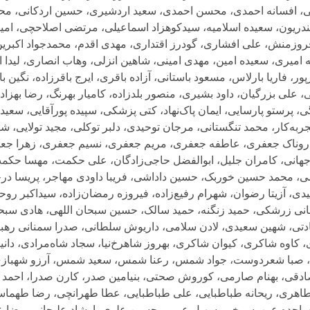
فتحی، افسانه احمدی، محسن احمدی، سعید اردشیری، حسین اردکانی، مح
کندریون، سعیده اسلامیه، سیدکوهزاد اسماعیلی، مرتضی اصلاحچی، امیر
روزمنش، علی افشاری، گودرز اقتداری، مهدی اقدم، محمدجواد اکبرین،
امیری، سعیده امین، مهدی امینی، شاهین انزلی، وهاب انصاری، لیدا ایاز
پور، فاریا بارلاس، مسعود باستانی، آزاده باقری، ایرج باقرزاده، نگین با
 علی بزرگیان، داود بشیری، منصور بلدزاده، کامیار بهرنگ، رضا بهزادیا
ی، پرستو پارسایی، ایمان پاک‌نهاد، کتی پزشکی، سپیده پورآقایی، سعید 
به‌کار، محمد تنگستانی، مرجان توحیدی، دلبر توکلی، مجید تولایی، شه
وناک جعفری، عاطفه جعفری، مریم جعفری، نسیم جعفری، زهرا جعفر
ل جهانی، کامران جلیل، ابوالفضل حاجی‌زادگان، علی حکمت، مهسا حک
محمد حسین خوربک، حسین داداشی، فریبا داودی مهاجر، پریسا درخش
ی، آزیتا رضوان، شهرام رفیع‌زاده، فیروزه رمضان‌زاده، سیداکبر روحا
مانی زرشکی، حمید زنگنه، حمید سالک، حسین سبحان‌ اللهی، هادی سبح
ادتی، شهین سعیدی، لادن سلامی، داریوش سلطانی، صدرا سمنانی رهب
اوه شاکری، کیوان شاکری، بهروز شاهرخ‌نیا، سجاد شاه‌مرادی، دان
 صبا شعردوست، جواد شمس، رعنا شمس، سعید شمس، آرزو شهبازی،
صادقی، بهنام صارمی، کوروش صحتی، بنیامین صدر، کارن صدرا، احم
ری، ریحانه طباطبایی، علی طباطبایی، عطا طهرانچی، رضا طهماسبی
جده عرب‌سرخی، سهیل عربی، حسین علوی، ارشاد علیجانی، رضا علیج