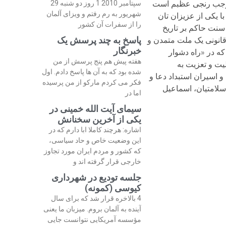
 موجب رنجی عظبم است
سپتامبر 2010 1 روز دو شنبه 29
شهریور به رم رفتم و ویزای آلمان
ا یکی از عزیزان تان
را از سفرات آن کشور
سنت حاکم بر تاریخ
پاسخ به چند پرسش یک
 قانونی یک ملت متمدن و
خبرنگار
ه در «راه دشوار
هفته پیش هم پنج پرسش از من
 محرومیت ها طبیعی و پذیرفتنی است.nضمن عرض تسلیت و تعزیت به
شده بود که به آن ها پاسخ دادم. اول
 اسیران استبداد دعا و
فکر می کردم مارکو از من پرسیده
اطمه حقیقت جو، احمد سلامتیان، اسماعیل
اما در
سیمای آیت الله خمینی در
یکی از آخرین سخنانش
اشاره: هرچند کاملا ابا دارم که در
این وضعیت خاص و حاد سیاسی،
که کشور و مردم ایران مورد تجاوز
خارجی قرار گرفته اند و
جلسه تودیع در شهرداری
کیوسی (کمونه)
4 بالاخره قرار شد که برای سال
آینده به آلمان بروم. میزبان ما یعنی
مؤسسه آمریکایی نتوانست جایی