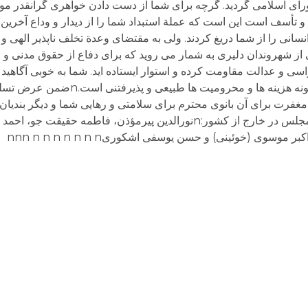
رای اسلامی گردید. گرچه برای شما از دست دادن خواهری گرانقدر
و تأسف است این است که عملة استبداد شما را از دیدار و وداع آخرین ب
نی را از شما دریغ کردند. ولی به مقتضای وعدة تخلف ناپذیر الهی و 
کی از شهروندان دلیری به شمار می روید که برای دفاع از حقوق مدنی و
 و عدالت مقاومت کرده و استوار ایستاده اید. شما به خوبی آگاهید ک
آزادی» و در واقع در راه خدا و رهایی خلق خدا این گونه هزینه ها و
رت برای آن بانوی محترم برای سلامتی و رهایی شما و دیگر بندیان و
لحظه شماری می کنیم.nجمعی از نمایندگان ادوار مجلس در خارج از کشور:nنورالدین پیرمؤذن، ف
ی (خوئینی) و حسن یوسفی اشکوریnnn n n n n n n n