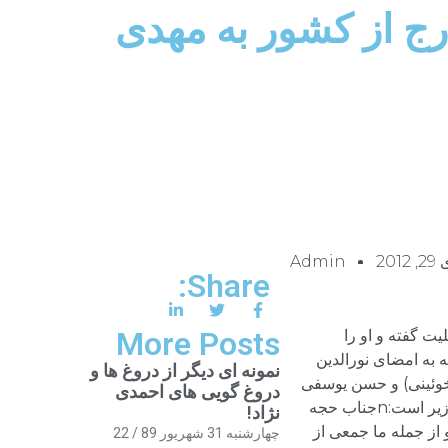
رج از کشور به مهدی
201
Admin
Share:
More Posts
ت گفته و او را
‌کند.nبه گزارش نوروز در این پیام که به امضای نورالدین
نمونه ای دیگر از دروغ ها و
خوئینی) و حسن یوسفی
دروغ گویی های احمدی
اشکوری رسیده است ابراز امیدواری شده تا کروبی و دیگر زندانیان هر چه سریع‌تر رها شوند.nمتن کامل این نامه به شرح زیر است:nجناب حجه
نژاد!
ر همگان و از جمله ما جمعی از
چهارشنبه 31 شهریور 89 / 22