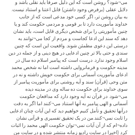
می¬شود؟ روشن است که این دلیل صرفا باید نقلی باشد و
دلایل عقلی (برفرض وجود داشتن) قابل اعتنا و استناد نیست.
به بیان روشن تر، اگر کسی خود مدعی است که از جانب
خداوند مأموریت دارد تا بر قومی و مردمی حکومت کند و یا
چنین مأموریتی را برای شخص دیگری قایل است، باید نشان
دهد که سند این ادعا کجاست و مردم از کجا می¬توانند به
درستی این دعوی مطمئن شوند. واقعیت این است که چنین
سندی و حتی بالا تر چنین ادعایی در هیچ دینی و از جمله در دین
اسلام وجود ندارد. درست است که پیامبر اسلام ده سال در
مدینه حکومت و فرمانروایی داشته است اما نه شخص محمد
ادعای مأموریت آسمانی برای حکومت خویش داشته و نه در
متن وحی (قرآن) سند و آیه روشنی برای مآموریت پیامبر از
سوی خداوند برای حکومت ده ساله وی در مدینه دیده
می¬شود. در قرآن نه آیه وجود دارد که مدافعان حکومت
آسمانی و الهی پیامبر به آنها استناد می¬کنند اما اگر به دقت
درآنها تحقیق و تأمل کنیم خواهیم دید که این آیات چنان ادعایی
را ثابت نمی¬کنند.من در یک تحقیق تفسیری و قرآنی نشان
داده¬ام که از آن آیات نمی¬توان حکومت الهی محمد را اثبات
کرد (اخیرا در سایت رادیو زمانه منتشر شده و در سایت من