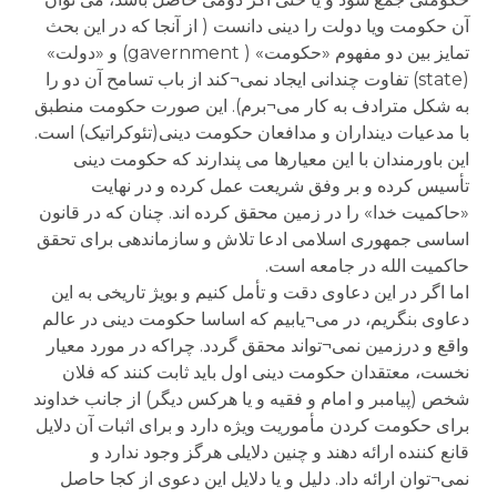
آن حکومت ویا دولت را دینی دانست ( از آنجا که در این بحث
تمایز بین دو مفهوم «حکومت» ( gavernment) و «دولت»
(state) تفاوت چندانی ایجاد نمی¬کند از باب تسامح آن دو را
به شکل مترادف به کار می¬برم). این صورت حکومت منطبق
با مدعیات دینداران و مدافعان حکومت دینی(تئوکراتیک) است.
این باورمندان با این معیارها می پندارند که حکومت دینی
تأسیس کرده و بر وفق شریعت عمل کرده و در نهایت
«حاکمیت خدا» را در زمین محقق کرده اند. چنان که در قانون
اساسی جمهوری اسلامی ادعا تلاش و سازماندهی برای تحقق
حاکمیت الله در جامعه است.
اما اگر در این دعاوی دقت و تأمل کنیم و بویژ تاریخی به این
دعاوی بنگریم، در می¬یابیم که اساسا حکومت دینی در عالم
واقع و درزمین نمی¬تواند محقق گردد. چراکه در مورد معیار
نخست، معتقدان حکومت دینی اول باید ثابت کنند که فلان
شخص (پیامبر و امام و فقیه و یا هرکس دیگر) از جانب خداوند
برای حکومت کردن مأموریت ویژه دارد و برای اثبات آن دلایل
قانع کننده ارائه دهند و چنین دلایلی هرگز وجود ندارد و
نمی¬توان ارائه داد. دلیل و یا دلایل این دعوی از کجا حاصل