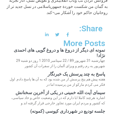
فروکش کردن تب وتاب انقلابیگری و تعویض نسل، آثار تجربه
به گمان من شکست خوردة جمهوریاسلامی در نسل جدید تر از
روحانیان حاکم خود را آشکار می¬کند.
Share:
More Posts
نمونه ای دیگر از دروغ ها و دروغ گویی های احمدی
نژاد!
چهارشنبه 31 شهریور 89 / 22 سپتامبر 2010 1 روز دو شنبه 29
شهریور به رم رفتم و ویزای آلمان را از سفرات آن کشور
پاسخ به چند پرسش یک خبرنگار
هفته پیش هم پنج پرسش از من شده بود که به آن ها پاسخ دادم. اول
فکر می کردم مارکو از من پرسیده اما در
سیمای آیت الله خمینی در یکی از آخرین سخنانش
اشاره: هرچند کاملا ابا دارم که در این وضعیت خاص و حاد سیاسی،
که کشور و مردم ایران مورد تجاوز خارجی قرار گرفته اند و
جلسه تودیع در شهرداری کیوسی (کمونه)