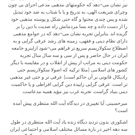
نیز نشان می¬دهد که حکومتهای مذهبی مدعی اجرای بی چون
وچرای شریعت الهی، به تدریج و یا با شتاب به ضد خود تبدیل
شده و پس چندی محتوا و گاه حتی شکل و پوسته مذهبی خود
را از دست داده و چه بسا مردمانش راه ضدیت با دین را بر
گزیده اند. بنابراین تجربه نشان می¬دهد که در جوامع مذهبی
دارای نظام دینی و فقهی، زمینه های رشد عرفی گرایی و به
اصطلاح سکولاریسم سریع تر فراهم می¬شود ازاینرو جامعه
ایران در حال حاضر و پس از سی و سه سال سال تجربه
حکومت دینی به مراتب از پیش از انقلاب و در مقایسه با دیگر
کشور های اسلامی (مثلا ترکیه که اصولا سکولاریسم حتی
رادیکال قانونی بر آن حاکم است) عرفی تر و حتی غیر مذهبی
تر است. عرفی گرایی زاییدة دین گرایی افراطی و یا حاکمیت
دینی بنیاد گراست. تجربه غرب نیز مؤید همیه مدعاست.
میرحسینی: آیا تغییری در دیدگاه آیت الله منتظری پیش آمده
است؟
اشکوری: بدون تردید دیگاه زنده یاد آیت الله منتظری در طول
سه دهه اخیر در بارة مسائل مختلف اسلامی و اجتماعی ایران