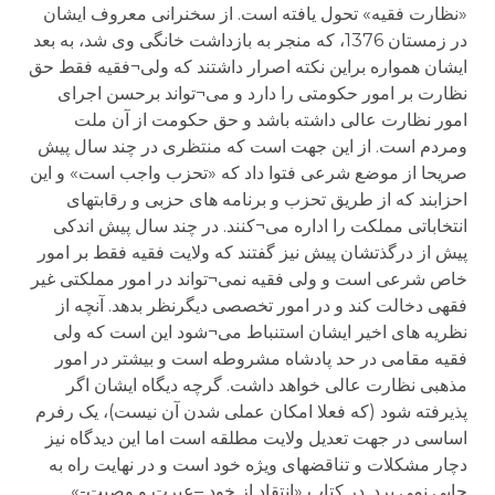
«نظارت فقیه» تحول یافته است. از سخنرانی معروف ایشان
در زمستان 1376، که منجر به بازداشت خانگی وی شد، به بعد
ایشان همواره براین نکته اصرار داشتند که ولی¬فقیه فقط حق
نظارت بر امور حکومتی را دارد و می¬تواند برحسن اجرای
امور نظارت عالی داشته باشد و حق حکومت از آن ملت
ومردم است. از این جهت است که منتظری در چند سال پیش
صریحا از موضع شرعی فتوا داد که «تحزب واجب است» و این
احزابند که از طریق تحزب و برنامه های حزبی و رقابتهای
انتخاباتی مملکت را اداره می¬کنند. در چند سال پیش اندکی
پیش از درگذتشان پیش نیز گفتند که ولایت فقیه فقط بر امور
خاص شرعی است و ولی فقیه نمی¬تواند در امور مملکتی غیر
فقهی دخالت کند و در امور تخصصی دیگرنظر بدهد. آنچه از
نظریه های اخیر ایشان استنباط می¬شود این است که ولی
فقیه مقامی در حد پادشاه مشروطه است و بیشتر در امور
مذهبی نظارت عالی خواهد داشت. گرچه دیگاه ایشان اگر
پذیرفته شود (که فعلا امکان عملی شدن آن نیست)، یک رفرم
اساسی در جهت تعدیل ولایت مطلقه است اما این دیدگاه نیز
دچار مشکلات و تناقضهای ویژه خود است و در نهایت راه به
جایی نمی برد. در کتاب «انتقاد از خود –عبرت و وصیت-»