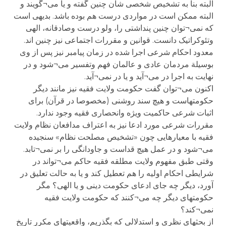
البته بنا به تشخیص شخصی شان چنین گفته و یا می¬گویند و
البته ممکن است در مواردی درست هم بوده باشد. بدیهی است
که نمی¬توان چنین پنداشتی را، ولو درست وصادقانه، الهی
وتئوکراتیک دانست. قوانین و مقررات اجتماعی نیز چنین اند.
معدود احکام شرعی اجرا شده در زمان پیامبر نیز پس از وی
بوسیلة مردمان عادی و عالمان فهم وتفسیر می¬شود و در
نهایت به اجرا در می¬آید و یا در نمی¬آید.
اکنون می¬توان گفت حکومت ولایت فقیه نیز مانند دیگر
حکومتهاست و هیچ سند روشنی (مخصوصا در قرآن) برای
اثبات شرعی حاکمیت ویژه وانحصاری فقیه وجود ندارد.
مقررات شرعی مورد ادعا نیز به اعتراف مدافعان نظام ولایت
فقیه با معیارهایی چون «تشخیص مصلحت نظام» سنجیده
می¬شود و در عمل هیچ قداست و جاودانگی را بر نمی¬تابد.
وقتی طبق مفهوم ولایت مطلقه فقیه حاکم می¬تواند در
شرایطی احکام اولیه را هم تعطیل کند و یا به حالت تعلیق در
آورد، دیگر چه جای ادعای حکومت دینی و یا الهی؟ مگر
حکومتهای دیگر چه می¬کنند که حکومت ولایت فقیه
نمی¬کند؟
از بحثهای نظری و استدلالی که بگذریم، واقعیتهای مکرر تاریخ