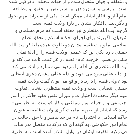
و منطقه و جهان متحول شده و از جهات مختلف دگرگون شده
است. بررسی و نشان دادن این سیر پس از تحقیق و مطالعه
تمام آثار و افکار ایشان ممکن است. یکی از تغییرات مهم تحول
و دگردیسی افکار ایشان در بارة ولایت فقیه است.
گرچه آیت الله منتظری نیز معتقد است که مرم مسلمان و
شیعیان ناگزیرند برای اجرای احکام اسلام و تحقق نظام
اسلامی اما وایات فقیه ایشان دو تفاوت عمده با تفکر آیت الله
خمینی دارد. یکی این که خمینی ولایت فقیه را از ادلة نقلی
مبنی بر نصب (هرچند عام) فقیه در عر غیبت ثابت می کند و
آیت الله منتظری آن ادله را مردود می شمارد و ادعا می کند
از ادلة عقلی سود می جوید و ادلة عقلی ایشان دعوی انتخابی
بودن ولی فقیه را دارد. در واقع می توان گفت ولایت فقیه
خمینی انتصابی است و ولایت فقیه منتظری انتخابی. تفاوت
مهم دیگر محدودة اختیارات و میزان نقش فقیه حاکم در امور
اجتماعی و از جمله امور مملکتی و کار قواست. به نظر می¬
رسد که ایشان از نظریة تمامیت گرای ولایت فقیه به عنوان
حاکم اسلامی با اختیارات تام در حد پیامبر و با حق دخالت در
تمام امور حکومتی، به گونه ای که درکتاب مفصل «دراسات
فی ولایه الفقیه» ایشان در اوایل انقلاب آمده است، به نظریة