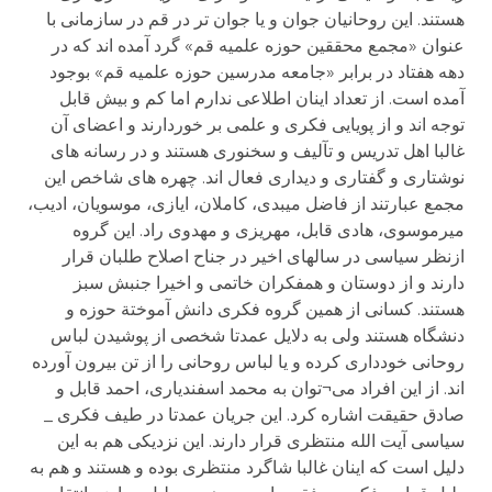
هستند. این روحانیان جوان و یا جوان تر در قم در سازمانی با
عنوان «مجمع محققین حوزه علمیه قم» گرد آمده اند که در
دهه هفتاد در برابر «جامعه مدرسین حوزه علمیه قم» بوجود
آمده است. از تعداد اینان اطلاعی ندارم اما کم و بیش قابل
توجه اند و از پویایی فکری و علمی بر خوردارند و اعضای آن
غالبا اهل تدریس و تآلیف و سخنوری هستند و در رسانه های
نوشتاری و گفتاری و دیداری فعال اند. چهره های شاخص این
مجمع عبارتند از فاضل میبدی، کاملان، ایازی، موسویان، ادیب،
میرموسوی، هادی قابل، مهریزی و مهدوی راد. این گروه
ازنظر سیاسی در سالهای اخیر در جناح اصلاح طلبان قرار
دارند و از دوستان و همفکران خاتمی و اخیرا جنبش سبز
هستند. کسانی از همین گروه فکری دانش آموختة حوزه و
دنشگاه هستند ولی به دلایل عمدتا شخصی از پوشیدن لباس
روحانی خودداری کرده و یا لباس روحانی را از تن بیرون آورده
اند. از این افراد می¬توان به محمد اسفندیاری، احمد قابل و
صادق حقیقت اشاره کرد. این جریان عمدتا در طیف فکری _
سیاسی آیت الله منتظری قرار دارند. این نزدیکی هم به این
دلیل است که اینان غالبا شاگرد منتظری بوده و هستند و هم به