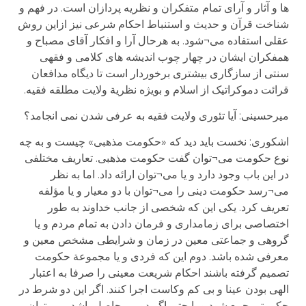
ها و آثار و آرای تمام متفکران و نظریه پردازان است. در فهم و
شناخت قرآن و حدیث و استنباط احکام شرعی نیز ازاین روش
عقلی استفاده می¬شود. به هرحال آرا و افکار آقای مصباح و
همفکران ایشان در چهار چوب اندیشه های کلامی و فقهی
سنتی از سازگاری بیشتری برخوردار است تا دیگاه مدافعان
قرائت دموکراتیک از اسلام و بویژه نظریة ولایت مطلقه فقیه.
میرحسینی: آیا تئوری ولایت فقیه به عرفی شدن نمی انجامد؟
اشکوری: نخست باید دید که «حکومت مذهبی» چیست و به چه
نوع حکومت می¬توان گفت حکومت مذهبی. تعاریف مختلفی
در این باب وجود دارد و یا می¬توان ارائه داد. اما به نظر
می¬رسد حکومت دینی را می¬توان با دو معیار و یا مؤلفه
تعریف کرد. یکی این که شخصی از جانب خداوند به طور
اختصاصی برای زمامداری و فرمان دادن به تمام مردم و یا
گروهی و جماعتی معین در زمان و شرایطی مشخص معین و
معرفی شده باشد. دوم این که فردی و یا مجموعة حکومت
تصمیم گرفته باشند احکام شریعت معینی را صرفا به اعتبار
الهی بودن عینا و بی کم وکاست اجرا کنند. اگر این دو شرط در
حکومتی جمع شود و یا حتی اگر دومی حاصل باشد، می توان