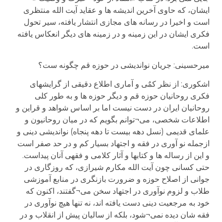
ایشان، که حاوی آخرین اندیشه ها و عقاید آیت الله منتظری
است و اخیرا در رسانه های مجازی انتشار یافته، سیر تحول
فکری ایشان در این زمینه و در زمینه های دیگر انعکاس یافته
است.
میرحسینی: جریان نواندیشی در حوزه قم چگونه ست؟
اشکوری: از نظر کمٌی و آماری اطلاع دقیقی از گرایشهای
فکری روحانیان حوزه قم و دیگر حوزه ها و به طور کلی
روحانیان ایران در دست نیست اما بر اساس شواهد و قراین و
اطلاعات شخصی، می¬توانم بگویم که در میان روحانیون و
علمای قدیمی (نسل دهه بیست تا دهه پنجاه) نواندیشی دینی و
ازجمله نو آوری در فقه و اجتهاد بسیار کم و در حد صفر است
و این از رساله ها و کتابها و آثار کلامی و فقهی آنان پیداست.
حتی کسانی چون آیت الله مکارم شیرازی، که روزگاری در
جوانی از اصلاح حوزه و ضرورت بازنگری در منابع آموزشی
طلاب و لزوم نوآوری در اجتهاد سخن می¬گفتند، اکنون که
خود به مرجعیت دینی دست یافته اند، نه تنها هیچ نوآوری در
فقه شان دیده نمی¬شود، بلکه از سالیان پیش از انقلاب و در