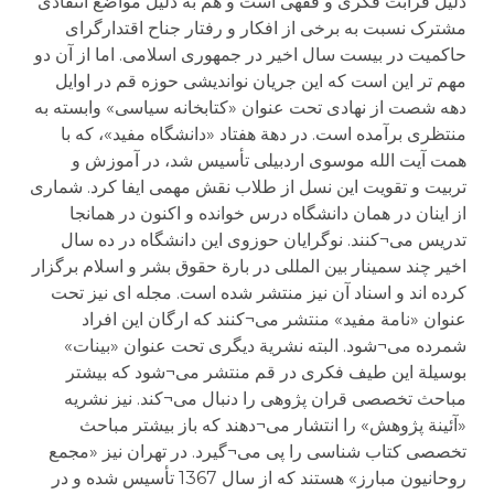
دلیل قرابت فکری و فقهی است و هم به دلیل مواضع انتقادی
مشترک نسبت به برخی از افکار و رفتار جناح اقتدارگرای
حاکمیت در بیست سال اخیر در جمهوری اسلامی. اما از آن دو
مهم تر این است که این جریان نواندیشی حوزه قم در اوایل
دهه شصت از نهادی تحت عنوان «کتابخانه سیاسی» وابسته به
منتظری برآمده است. در دهة هفتاد «دانشگاه مفید»، که با
همت آیت الله موسوی اردبیلی تأسیس شد، در آموزش و
تربیت و تقویت این نسل از طلاب نقش مهمی ایفا کرد. شماری
از اینان در همان دانشگاه درس خوانده و اکنون در همانجا
تدریس می¬کنند. نوگرایان حوزوی این دانشگاه در ده سال
اخیر چند سمینار بین المللی در بارة حقوق بشر و اسلام برگزار
کرده اند و اسناد آن نیز منتشر شده است. مجله ای نیز تحت
عنوان «نامة مفید» منتشر می¬کنند که ارگان این افراد
شمرده می¬شود. البته نشریة دیگری تحت عنوان «بینات»
بوسیلة این طیف فکری در قم منتشر می¬شود که بیشتر
مباحث تخصصی قران پژوهی را دنبال می¬کند. نیز نشریه
«آئینة پژوهش» را انتشار می¬دهند که باز بیشتر مباحث
تخصصی کتاب شناسی را پی می¬گیرد. در تهران نیز «مجمع
روحانیون مبارز» هستند که از سال 1367 تأسیس شده و در