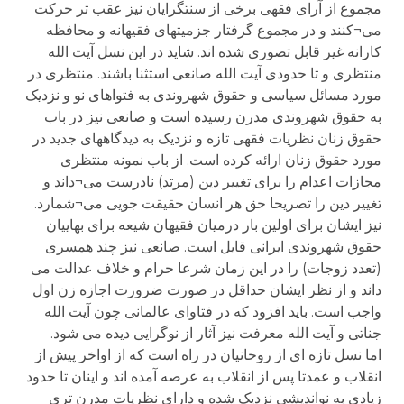
مجموع از آرای فقهی برخی از سنتگرایان نیز عقب تر حرکت
می¬کنند و در مجموع گرفتار جزمیتهای فقیهانه و محافظه
کارانه غیر قابل تصوری شده اند. شاید در این نسل آیت الله
منتظری و تا حدودی آیت الله صانعی استثنا باشند. منتظری در
مورد مسائل سیاسی و حقوق شهروندی به فتواهای نو و نزدیک
به حقوق شهروندی مدرن رسیده است و صانعی نیز در باب
حقوق زنان نظریات فقهی تازه و نزدیک به دیدگاههای جدید در
مورد حقوق زنان ارائه کرده است. از باب نمونه منتظری
مجازات اعدام را برای تغییر دین (مرتد) نادرست می¬داند و
تغییر دین را تصریحا حق هر انسان حقیقت جویی می¬شمارد.
نیز ایشان برای اولین بار درمیان فقیهان شیعه برای بهاییان
حقوق شهروندی ایرانی قایل است. صانعی نیز چند همسری
(تعدد زوجات) را در این زمان شرعا حرام و خلاف عدالت می
داند و از نظر ایشان حداقل در صورت ضرورت اجازه زن اول
واجب است. باید افزود که در فتاوای عالمانی چون آیت الله
جناتی و آیت الله معرفت نیز آثار از نوگرایی دیده می شود.
اما نسل تازه ای از روحانیان در راه است که از اواخر پیش از
انقلاب و عمدتا پس از انقلاب به عرصه آمده اند و اینان تا حدود
زیادی به نواندیشی نزدیک شده و دارای نظریات مدرن تری