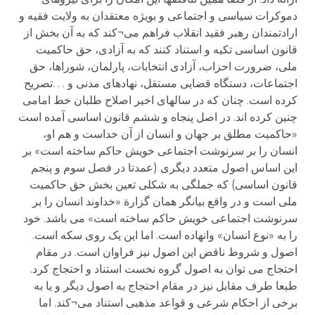
دموکرات سیاسی و اجتماعی و بویژه معتقدان به ولایت فقیه و
ارادتمندان رهبر فقید انقلاب فراهم می¬کند که به آن بخش از
قانون اساسی تکیه و استناد کنند که به آزادی، حق حاکمیت
ملی، ضرورت احزاب، آزادی انتخابات، پارلمان، شوراها، حق
اجتماعات، دستگاه قضایی مستقل، نهادهای مدنی و . . .تصریح
کرده است. چنان که در سالهای اخیر اصلاح طلبان خط امامی
چنین کرده اند. در اصل پنجاه و ششم قانون اساسی آمده است
«حاکمیت مطلق بر جهان و انسان از آن خداست و هم او،
انسان را بر سرنوشت اجتماعی خویش حاکم ساخته است» بر
این اساس اصول متعدد دیگری (عمدتا در فصل سوم و پنجم
قانون اساسی) که جملگی به شکلی تعین بخش حق حاکمیت
ملی است و در واقع بیانگر همان گزارة «خداوند انسان را بر
سرنوشت اجتماعی خویش حاکم ساخته است» می باشد. خود
را به «نوع انسان» وانهاده است. اما این یک روی سکه است.
اصول و شروط ناقض این اصول نیز فراوان است. در مقام
احتجاج می توان به اصول گروه نخست استناد و احتجاج کرد.
طبعا طرف مقابل نیز در مقام احتجاج به اصول دیگر و یا به
برخی از احکام شرعی و قواعد مذهبی استناد می¬کند. اما