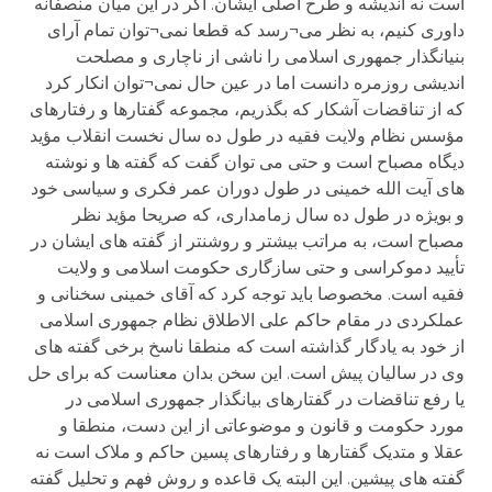
است نه اندیشه و طرح اصلی ایشان. اگر در این میان منصفانه
داوری کنیم، به نظر می¬رسد که قطعا نمی¬توان تمام آرای
بنیانگذار جمهوری اسلامی را ناشی از ناچاری و مصلحت
اندیشی روزمره دانست اما در عین حال نمی¬توان انکار کرد
که از تناقضات آشکار که بگذریم، مجموعه گفتارها و رفتارهای
مؤسس نظام ولایت فقیه در طول ده سال نخست انقلاب مؤید
دیگاه مصباح است و حتی می توان گفت که گفته ها و نوشته
های آیت الله خمینی در طول دوران عمر فکری و سیاسی خود
و بویژه در طول ده سال زمامداری، که صریحا مؤید نظر
مصباح است، به مراتب بیشتر و روشنتر از گفته های ایشان در
تأیید دموکراسی و حتی سازگاری حکومت اسلامی و ولایت
فقیه است. مخصوصا باید توجه کرد که آقای خمینی سخنانی و
عملکردی در مقام حاکم علی الاطلاق نظام جمهوری اسلامی
از خود به یادگار گذاشته است که منطقا ناسخ برخی گفته های
وی در سالیان پیش است. این سخن بدان معناست که برای حل
یا رفع تناقضات در گفتارهای بیانگذار جمهوری اسلامی در
مورد حکومت و قانون و موضوعاتی از این دست، منطقا و
عقلا و متدیک گفتارها و رفتارهای پسین حاکم و ملاک است نه
گفته های پیشین. این البته یک قاعده و روش فهم و تحلیل گفته