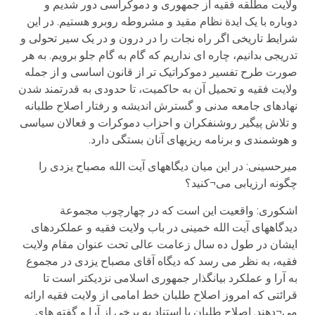
ولایت مطلقه فقیه از جمهوری و دموکراسی دور شدیم و
دوباره با یک ایدة نظام مقید و مشروطه روبرو هستیم. در این
شرایط تاریخی اگر راه نجات را در درون و در یک سیر تحولی و
تدریجی بدانیم، چاره ای نداریم که گام به گام جلو برویم. به هر
صورت طرح تفسیر دموکراتیک تر از قانون اساسی و از جمله
ولایت فقیه و تحمیل آن به حاکمیت، تا حدودی به قدرتمند شدن
نهادهای جامعه مدنی و گسترش اندیشه و رفتار اصلاح طلبانه
و تلاش پیگیر روشنفکران و احزاب دموکرات و فعالان سیاسی
و هوشمندی و برنامه ریزیهای آنان بستگی دارد.
میرحسینی: در این میان دیگاههای آیت الله مصباح یزدی را
چگونه ارزیابی می¬کنید؟
اشکوری: واقعیت این است که در چهارچوب مجموعة
دیدگاههای آیت الله خمینی در باب ولایت فقیه و عملکردهای
ایشان در طول ده سال زعامت عالی تحت عنوان مقام ولایت
فقیه، به نظر می رسد که دیگاه آقای مصباح یزدی در مجموع
به آرا و عملکرد بیانگذار جمهوری اسلامی نزدیکتر است تا
قرائتی که امروز اصلاح طلبان خط امامی از ولایت فقیه ارائه
می¬دهند. اصلاح طلبان با استناد به برخی از آرا و گفته های