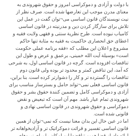
با دولت و آزادی و دموکراسی امروز و حقوق شهروندی به
معنای مدرن موجب این تعارضها شده است. صرف نظر از
نیت نویسندگان قانون اساسی می¬توان گفت در عمل این
تلاش برای سازگار کردن دین و مدرنیته در قانون اساسی
کامیاب نبوده است. طرح نظریة سنتی و فقهی ولایت فقیه و
اعطای حق انحصاری حاکمیت به فقیه به مثابة تنها حاکم
مشروع و اعلان این مطلب که «فقه برنامه عملی حکومت
است» بوسیلة آیت الله خمینی، برعمق و عرض و طول این
تناقضات افزوده است. گرچه در قانون اساسی اول، به شرحی
که آمد، این تناقض کمتر و محدود تر بوده ولی قانون دوم
تناقضات را گسترده تر و کار را دشوارتر کرده است. بنا براین،
قانون اساسی فعلی نمی¬تواند حامل و بسترساز مناسب برای
آزادی و دموکراسی کامل و تضمین کنندة حقوق بشر و حقوق
شهروندی تمام عیار باشد. مهم آن است که تبعیض و نقض
دموکراسی و حقوق شهروندی در قانون اساسی نهادی و
قانونی شده است.
اما در عین حال این بدان معنا نیست که نمی¬توان از همین
قانون اساسی تفسیر و قرائت دموکراتیک تر و آزادیخواهانه تر
ارائه داد. از قضا همین تناقضها این امکان را برای نیروهای