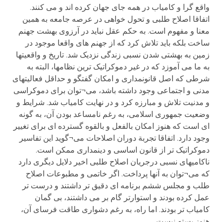
واقع گرا و کامیاب در همه جای جهان کرده اند و می کنند.
اتفاقا اصلاح طلبی و تحول خواهی در عرصه جامعه به همین
معنا و مفهوم است. به حکم عقل نباید در آرزوی بهشت جهنم
ساخت بلکه باید تلاش کرد که از جهنم های واقعا موجود در
زمین به بهشتی شدن نسبی زندگی نزدیک شد. تاریخ و واقعیتها
به ما می آموزد که در غیر دموکراتیک ترین نظامها، البته به
شرطی که اصل قانونمداری و امکان گفتگو و حداقل فعالیتهای
مدنی و اجتماعی وجود داشته باشد، می¬توان برای دموکراسی
و مدنیت تلاش و مبارزه کرد و در نهایت کامیاب شد. شرایط و
وضعیت جمهوری اسلامی، به رغم نامساعد بودن آن، به گونه
ای است که هنوز امکان بالفعل و بالقوه گسترده ای برای تغییر
وجود دارد. اتفاقا تجربة دوران اصلاحات می¬گوید این تفاسیر
دموکراتیک تر از قانون اساسی و دینمداری ممکن است.
ناکامیهای نسبی درجریان اصلاح طلبی اخیر دلایل دیگری دارد
که می¬توان به آنها پرداخت. اگر خاتمی و مطبوعات اصلاح
طلب و مجلس ششم برنامه ای دقیق تر داشتند و درست تر
عمل کرده بودند و استوارتر گام بر می داشتند، بی گمان
کامیاب تر بودند. اما راه، به رغم دشواری طاقت فرسای آن،
هنوز بسته نیست.