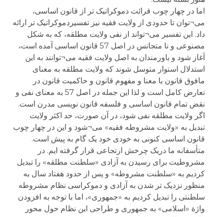
اما در چهار چوب قرائت دموکراتیک تر از قانون اساسی،
می¬توان تا حدودی از ولایت فقیه نیز تفسیردموکراتیک تر ارائه
داد. این تفسیر می¬تواند از نفی ولایت مطلقه، که به شکل
مصنوعی و نا متجانس در اصل 57 قانون اساسی آمده است،
آغاز شود و باورمندان به اصل ولایت فقیه می¬توانند به این
استدلال استوار متوسل شوند که ولایت مطلقه به معنای
مافوق قانون با معنا و مفهوم قانون و حاکمیت قانون در
تعارض کامل است و لذا این جمله در اصل 57 به معنای نفی و
نقض تمام قانون اساسی و فلسفه قانون نویسی مدرن است.
اگر ولایت مطلقه نفی شود، در آن صورت، حد اکثر ولایت
تبدیل به «ولایت مشروطه فقیه» می¬شود و این در چهار چوب
قانون اساسی کنونی به خودی خود یک گام به پیش است.
متأسفانه ما دریک چرخش ارتجاعی قرار گرفته ایم. در
مشروطیت برای رسیدن به آزادی «سلطنت مطلقه» را تبدیل
کردیم به «سلطنت مشروطه» و پس از حدود هفتاد سال به
منظور نزدیک تر شدن به آزادی و دموکراسی نظام مشروطه
سلطنتی را تبدیل کردیم به «جمهوری»، اما با توجه به افزودن
واژة «اسلامی» به جمهوری و طراحی این نظام حول محور