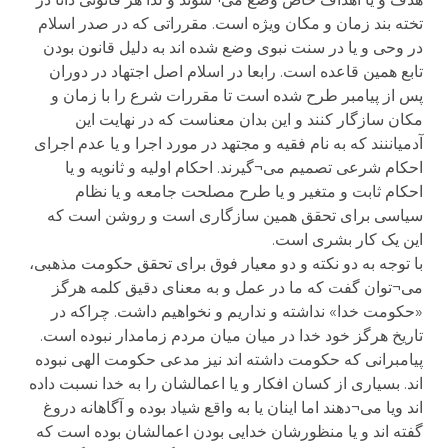
تخته بند زمان و مکان ویژه است. مقرراتی که در صدر اسلام
در وحی و یا در سنت نبوی وضع شده اند به دلیل قانون بودن
تابع همین قاعده است. رابعا در اسلام اصل اجتهاد در دوران
پس از پیامبر طرح شده است تا مقررات شرع را با زمان و
مکان سازگار کنند و این بدان معناست که در نهایت این
آدمیاننند که به نام فقیه و مجتهد در مورد اجرا و یا عدم اجرای
احکام شرعی تصمیم می¬گیرند. احکام اولیه و ثانویه و یا
احکام ثابت و متغیر و یا طرح مصلحت جامعه و یا نظام
سیاسی برای تحقق همین سازگاری است و روشن است که
این یک کار بشری است.
با توجه به دو نکته و دو معیار فوق برای تحقق حکومت مذهبی،
می¬توان گفت که ما در عمل و به معنای دقیق کلمه هرگز
«حکومت خدا» نداشته و نداریم و نخواهیم داشت. چراکه در
تاریخ هرگز خود خدا در میان میان مردم زمامدار نبوده است.
پیامبرانی که حکومت داشته اند نیز مدعی حکومت الهی نبوده
اند. بسیاری از کسان افکار و یا اعمالشان را به خدا نسبت داده
اند ویا می¬دهند اما اینان یا به واقع شیاد بوده و آگاهانه دروغ
گفته اند و یا منظورشان خدایی بودن اعمالشان بوده است که