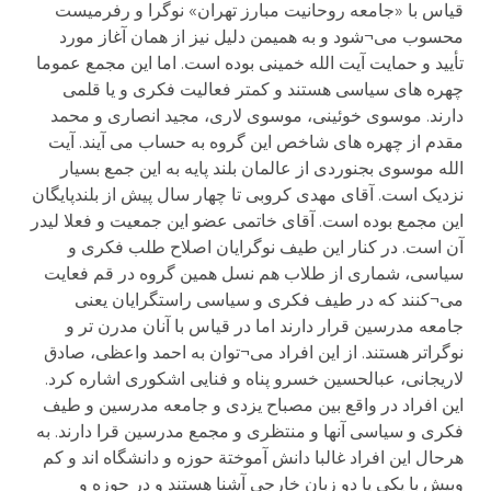
قیاس با «جامعه روحانیت مبارز تهران» نوگرا و رفرمیست
محسوب می¬شود و به همیمن دلیل نیز از همان آغاز مورد
تأیید و حمایت آیت الله خمینی بوده است. اما این مجمع عموما
چهره های سیاسی هستند و کمتر فعالیت فکری و یا قلمی
دارند. موسوی خوئینی، موسوی لاری، مجید انصاری و محمد
مقدم از چهره های شاخص این گروه به حساب می آیند. آیت
الله موسوی بجنوردی از عالمان بلند پایه به این جمع بسیار
نزدیک است. آقای مهدی کروبی تا چهار سال پیش از بلندپایگان
این مجمع بوده است. آقای خاتمی عضو این جمعیت و فعلا لیدر
آن است. در کنار این طیف نوگرایان اصلاح طلب فکری و
سیاسی، شماری از طلاب هم نسل همین گروه در قم فعایت
می¬کنند که در طیف فکری و سیاسی راستگرایان یعنی
جامعه مدرسین قرار دارند اما در قیاس با آنان مدرن تر و
نوگراتر هستند. از این افراد می¬توان به احمد واعظی، صادق
لاریجانی، عبالحسین خسرو پناه و فنایی اشکوری اشاره کرد.
این افراد در واقع بین مصباح یزدی و جامعه مدرسین و طیف
فکری و سیاسی آنها و منتظری و مجمع مدرسین قرا دارند. به
هرحال این افراد غالبا دانش آموختة حوزه و دانشگاه اند و کم
وبیش با یکی یا دو زبان خارجی آشنا هستند و در حوزه و