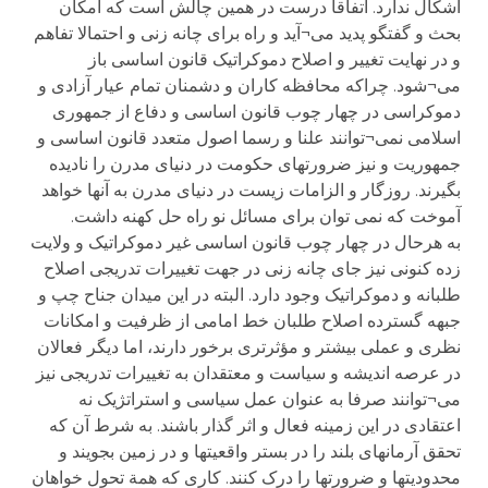
اشکال ندارد. اتفاقا درست در همین چالش است که امکان
بحث و گفتگو پدید می¬آید و راه برای چانه زنی و احتمالا تفاهم
و در نهایت تغییر و اصلاح دموکراتیک قانون اساسی باز
می¬شود. چراکه محافظه کاران و دشمنان تمام عیار آزادی و
دموکراسی در چهار چوب قانون اساسی و دفاع از جمهوری
اسلامی نمی¬توانند علنا و رسما اصول متعدد قانون اساسی و
جمهوریت و نیز ضرورتهای حکومت در دنیای مدرن را نادیده
بگیرند. روزگار و الزامات زیست در دنیای مدرن به آنها خواهد
آموخت که نمی توان برای مسائل نو راه حل کهنه داشت.
به هرحال در چهار چوب قانون اساسی غیر دموکراتیک و ولایت
زده کنونی نیز جای چانه زنی در جهت تغییرات تدریجی اصلاح
طلبانه و دموکراتیک وجود دارد. البته در این میدان جناح چپ و
جبهه گسترده اصلاح طلبان خط امامی از ظرفیت و امکانات
نظری و عملی بیشتر و مؤثرتری برخور دارند، اما دیگر فعالان
در عرصه اندیشه و سیاست و معتقدان به تغییرات تدریجی نیز
می¬توانند صرفا به عنوان عمل سیاسی و استراتژیک نه
اعتقادی در این زمینه فعال و اثر گذار باشند. به شرط آن که
تحقق آرمانهای بلند را در بستر واقعیتها و در زمین بجویند و
محدودیتها و ضرورتها را درک کنند. کاری که همة تحول خواهان