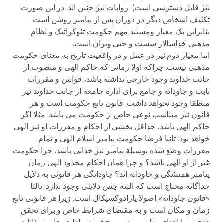
نیز قابل دسترسی است). روایات نیز چنین اند. در این صورت
تکلیف اشخاص دیگر در دوران پس از پیامبر روشن است.
بنابراین یک معیار ومستند مهم حکومت تئوکراتیک و نظام
مذهبی خداسالار سست و حتی ویران است.
اما معیار دوم نیز در عمل و در واقعیت تاریخ به معنای حکومت
مذهبی نیست. چراکه اولا زمانی که حاکم الهی و منصوب از
جانب خداوند وجود خارجی نداشته باشد، قوانین و مقررات
ثابت و جاودانه و جامع برای ادارة جامعه از جانب خداوند نیز
منطقا وجود نخواهد داشت. قانون تابع حکومت است و هر
قانون نیز متناسب نوعی حاص از حکومت می باشد. مثلا اگر
حاکم الهی باشد، حداقل بخشی از احکام و مقررات او نیز الهی
خواهد بود. ثانیا فرضا حکومت پیامبر اسلام الهی و تمام
مقررات وضع شده بوسیلة پیامبر نیز خدایی باشد، چرا حکومت
غیر از او الهی باشد؟ و چرا همان احکام محدود الهی زمان
پیامبر همیشگی و جاودانه اند؟ جاودانگی هر قانونی به دلایل
جداگانه محتاج است که البته چنین دلایلی وجود ندارد. ثالثا
«قانون جاودانه» اصولا پارادوکسیکال است. زیرا هر قانونی تابع
زمان و مکان است و به مقتضای شرایط خاص و برای تحقق
هدف و یا اهداف خاص وضع می¬شوند و لذا هر قانونی ذاتا در