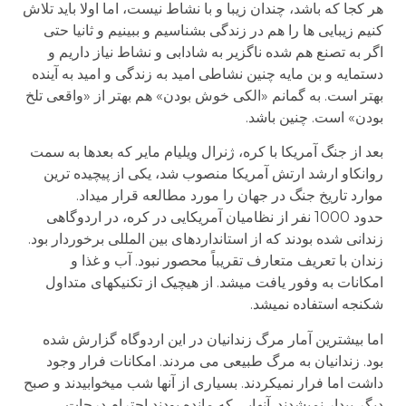
هر کجا که باشد، چندان زیبا و با نشاط نیست، اما اولا باید تلاش
کنیم زیبایی ها را هم در زندگی بشناسیم و ببینیم و ثانیا حتی
اگر به تصنع هم شده ناگزیر به شادابی و نشاط نیاز داریم و
دستمایه و بن مایه چنین نشاطی امید به زندگی و امید به آینده
بهتر است. به گمانم «الکی خوش بودن» هم بهتر از «واقعی تلخ
بودن» است. چنین باشد.
بعد از جنگ آمریکا با کره، ژنرال ویلیام مایر که بعدها به سمت
روانکاو ارشد ارتش آمریکا منصوب شد، یکی از پیچیده ترین
موارد تاریخ جنگ در جهان را مورد مطالعه قرار میداد.
حدود 1000 نفر از نظامیان آمریکایی در کره، در اردوگاهی
زندانی شده بودند که از استانداردهای بین المللی برخوردار بود.
زندان با تعریف متعارف تقریباً محصور نبود. آب و غذا و
امکانات به وفور یافت میشد. از هیچیک از تکنیکهای متداول
شکنجه استفاده نمیشد.
اما بیشترین آمار مرگ زندانیان در این اردوگاه گزارش شده
بود. زندانیان به مرگ طبیعی می مردند. امکانات فرار وجود
داشت اما فرار نمیکردند. بسیاری از آنها شب میخوابیدند و صبح
دیگر بیدار نمیشدند. آنهایی که مانده بودند احترام درجات