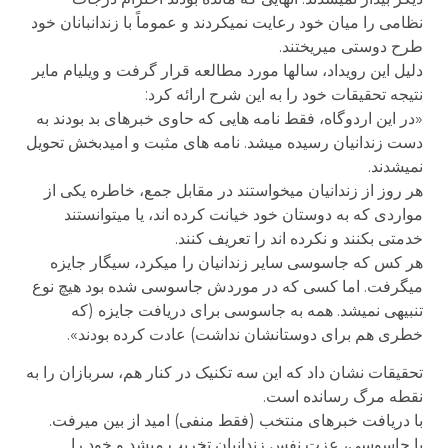
نظامی را میان خود رعایت نمیکردند و عموماً با زندانبانان خود
طرح دوستی میریختند.
دلیل این رویداد، سالها مورد مطالعه قرار گرفت و ویلیام مایر
نتیجه تحقیقات خود را به این شرح ارائه کرد:
«در این اردوگاه، فقط نامه هایی که حاوی خبرهای بد بودند به
دست زندانیان رسیده میشد. نامه های مثبت و امیدبخش تحویل
نمیشدند.
هر روز از زندانیان میخواستند در مقابل جمع، خاطره یکی از
مواردی که به دوستان خود خیانت کرده اند، یا میتوانستند
خدمتی بکنند و نکرده اند را تعریف کنند.
هر کس که جاسوسی سایر زندانیان را میکرد، سیگار جایزه
میگرفت. اما کسی که در موردش جاسوسی شده بود هیچ نوع
تنبیهی نمیشد. همه به جاسوسی برای دریافت جایزه (که
خطری هم برای دوستانشان نداشت) عادت کرده بودند».
تحقیقات نشان داد که این سه تکنیک در کنار هم، سربازان را به
نقطه مرگ رسانده است.
با دریافت خبرهای منتخب (فقط منفی) امید از بین میرفت.
با جاسوسی، عزت نفس زندانیان تخریب میشد و خود را