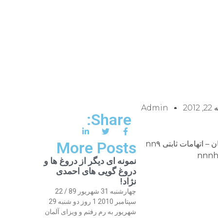
2012
Admin
Share:
More Posts
گفت و گوی سعید سلطانپور با حسن یوسفی اشکوری درباره رکود جنبش سبز در بهمن ۱۳۹۰- حضور مهاجرانی در عربستان – اتهامات ثابتی nn۹
نمونه ای دیگر از دروغ ها و
دروغ گویی های احمدی
نژاد!
چهارشنبه 31 شهریور 89 / 22
سپتامبر 2010 1 روز دو شنبه 29
شهریور به رم رفتم و ویزای آلمان