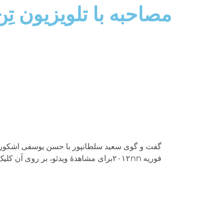
مصاحبه با تلويزيون تِن 
فوريه ۲۰۱۲nnبراى مشاهدهٔ ویدئو، بر روى آن کلیک فرمایید:nnnhttpv://www.youtube.com/watch?v=_eJTXrQa-o8