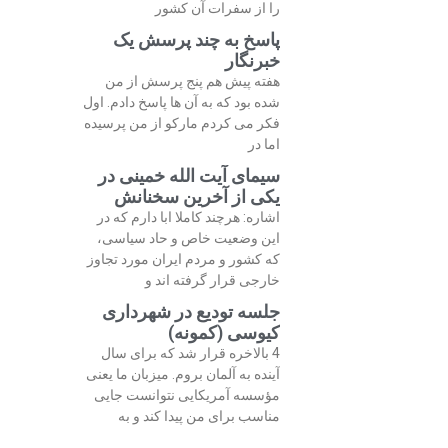
را از سفرات آن کشور
پاسخ به چند پرسش یک
خبرنگار
هفته پیش هم پنج پرسش از من
شده بود که به آن ها پاسخ دادم. اول
فکر می کردم مارکو از من پرسیده
اما در
سیمای آیت الله خمینی در
یکی از آخرین سخنانش
اشاره: هرچند کاملا ابا دارم که در
این وضعیت خاص و حاد سیاسی،
که کشور و مردم ایران مورد تجاوز
خارجی قرار گرفته اند و
جلسه تودیع در شهرداری
کیوسی (کمونه)
4 بالاخره قرار شد که برای سال
آینده به آلمان بروم. میزبان ما یعنی
مؤسسه آمریکایی نتوانست جایی
مناسب برای من پیدا کند و به