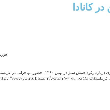
در كانادا
فوریه 22, 