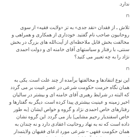
ندارد.
n
تلاش ـ از فقدان «نقد جدی» به تز «ولايت فقيه» از سوی
روحانيون صاحب نام گفتيد. خودداری از همکاری و همراهی و
مخالفت بخش قابل ملاحظه‌ای از آيت‌الله های بزرگ در بخش
سنتی، با رفتار و سياستهای آقای خامنه ای و دولت احمدی
نژاد را به چه تعبير می کنيد؟
n
این نوع اتنقادها و مخالفت­ها برآمده از چند علت است. یکی به
همان نگاه حرمت حکومت شرعی در عصر غیبت بر می گردد
که البته در شرایط رهبری آقای خامنه ای و بیشتر در سالیان
اخیر زمینه و عینیت بیشتری پیدا کرده است. دیگر به گفتارها و
رفتارهای خاص احمدی نژاد و گروه و خواص ایشان (به طور
خاص اسفندیار رحیم مشایی) باز می گردد. این گروه نشان
داده است که نه به نهاد روحانیت اعقادی دارد و نه چندان به
همان حکومت فقهی – شرعی مورد ادعای فقیهان ولایتمدار