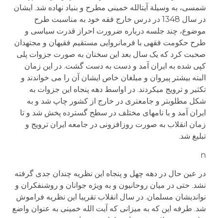
شمسی، به وسیلة آیت­الله خمینی مطرح و بنیاد نهاده شد. ایشان
در سال 1348 در درس خارج فقه خود به مناسبت طرح
موضوع، چند جلسه درباره ضرورت احراز قدرت سیاسی و
طرح حکومت فقهی با فرمانروایی مستقیم فقیهان و مجتهدان
صحبت کرد که یک سال بعد این سخنان به صورت جزوات پلی
کپی شده به ایران آمد و دست به دست ­گشت. در این زمان
البته بیشتر پیروان و مبلغان خاص ایشان آن را می خواندند و
تکثیر و ترویج می­کردند. در اواسط دهه پنجاه این جزوات به
شکل مطلوب­تر و جامع­تری در خارج از کشور چاپ شد و به
ایران آمد و با نام­های مختلف در سطح گسترده پخش شد و تا
زمان انقلاب به صورت روزافزونی در جامعه ایران ترویج و
تبلیغ شد.
n
در عین حال در دهه چهل و پنجاه این نظریه چندان جدی گرفته
نشد. حتی در میان روحانیون و به ویژه جوانان و روشنفکران و
نواندیشان مسلمان. در سال انقلاب تقریبا این نظریه فراموش
شد. طرفه این که به میزانی که آیت الله خمینی به عنوان واضع