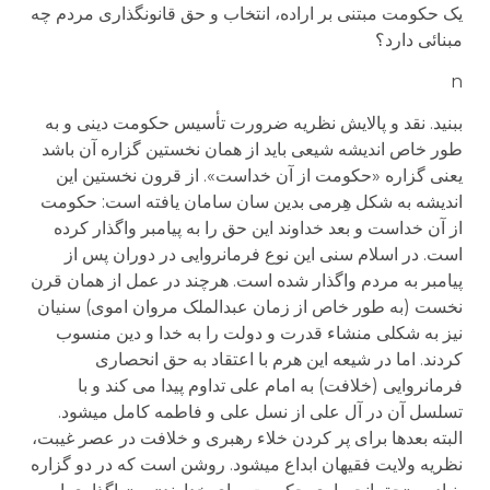
يک حکومت مبتنی بر اراده، انتخاب و حق قانونگذاری مردم چه
مبنائی دارد؟
n
ببنید. نقد و پالایش نظریه ضرورت تأسیس حکومت دینی و به
طور خاص اندیشه شیعی باید از همان نخستین گزاره آن باشد
یعنی گزاره «حکومت از آن خداست». از قرون نخستین این
اندیشه به شکل هِرمی بدین سان سامان یافته است: حکومت
از آن خداست و بعد خداوند این حق را به پیامبر واگذار کرده
است. در اسلام سنی این نوع فرمانروایی در دوران پس از
پیامبر به مردم واگذار شده است. هرچند در عمل از همان قرن
نخست (به طور خاص از زمان عبدالملک مروان اموی) سنیان
نیز به شکلی منشاء قدرت و دولت را به خدا و دین منسوب
کردند. اما در شیعه این هرم با اعتقاد به حق انحصاری
فرمانروایی (خلافت) به امام علی تداوم پیدا می کند و با
تسلسل آن در آل علی از نسل علی و فاطمه کامل می­شود.
البته بعدها برای پر کردن خلاء رهبری و خلافت در عصر غیبت،
نظریه ولایت فقیهان ابداع می­شود. روشن است که در دو گزاره