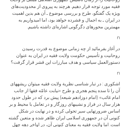
فقيه مورد توجه قرار دهيم. هرچند به پيروی از محدوديت‌های
ويژه يک گفتگو، طرح و بررسی موضوع ـ آن هم بدين اهميت
در ايران ـ به اجمال و فشرده خواهد بود، اما اميدواريم به
مهمترين محورهای دگرگونی اشاره‌ای داشته باشيم.
n
در آغاز بفرمائيد از چه زمانی موضوع به قدرت رسيدن
روحانيت و تأسيس حکومت ولايت فقيه در ايران به عنوان
دستورالعمل سياسی و هدف مبارزات اين قشر قرار گرفت؟
n
اشکوری : در تبار شناسی نظریة ولایت فقیه می­توان ریشه­های
آن را تا سده پنجم هجری و طرح «نیابت عامّه فقها از جانب
امام غائب» (امام دوزادهم شیعه) پیش برد که در طول حدود
هزار سال در فراز و نشیب­های روزگار و در تعامل با محیط و بر
اساس ضرورت­هایی سیر تحولی کرده و در نهایت در شکل
کنونی آن در جمهوری اسلامی ایران ظاهر شده و متعین گشته
است. اما ولایت فقیه به معنای کنونی آن، در اواخر دهه چهل