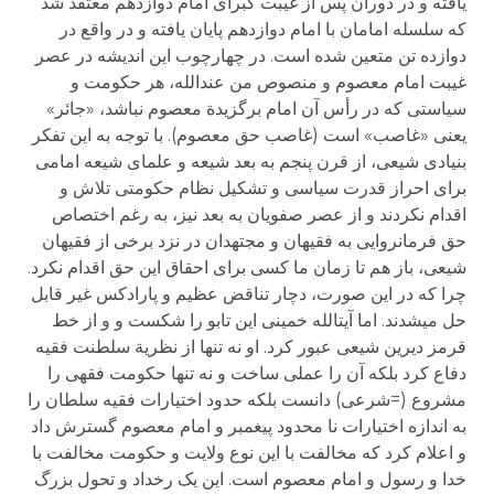
یافته و در دوران پس از غیبت کبرای امام دوازدهم معتقد شد
که سلسله امامان با امام دوازدهم پایان یافته و در واقع در
دوازده تن متعین شده است. در چهارچوب این اندیشه در عصر
غیبت امام معصوم و منصوص من عندالله، هر حکومت و
سیاستی که در رأس آن امام برگزیدة معصوم نباشد، «جائر»
یعنی «غاصب» است (غاصب حق معصوم). با توجه به این تفکر
بنیادی شیعی، از قرن پنجم به بعد شیعه و علمای شیعه امامی
برای احراز قدرت سیاسی و تشکیل نظام حکومتی تلاش و
اقدام نکردند و از عصر صفویان به بعد نیز، به رغم اختصاص
حق فرمانروایی به فقیهان و مجتهدان در نزد برخی از فقیهان
شیعی، باز هم تا زمان ما کسی برای احقاق این حق اقدام نکرد.
چرا که در این صورت، دچار تناقض عظیم و پارادکس غیر قابل
حل می­شدند. اما آیت­الله خمینی این تابو را شکست و و از خط
قرمز دیرین شیعی عبور کرد. او نه تنها از نظریة سلطنت فقیه
دفاع کرد بلکه آن را عملی ساخت و نه تنها حکومت فقهی را
مشروع (=شرعی) دانست بلکه حدود اختیارات فقیه سلطان را
به اندازه اختیارات نا محدود پیغمبر و امام معصوم گسترش داد
و اعلام کرد که مخالفت با این نوع ولایت و حکومت مخالفت با
خدا و رسول و امام معصوم است. این یک رخداد و تحول بزرگ