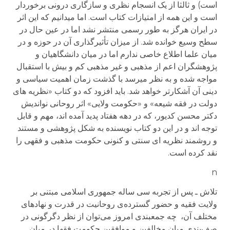
است) و ثالثا از یک انسجام نظری و سازگاری درونی برخوردار
است و این همه از امتیازات کتاب است. اما می­دانیم که این اثر
در ایران هرگز به طور رسمی منتشر نشد اما در عین حال در
سطح وسیع خوانده شد. از میزان تأثیرگذاری آن در حوزه و در
میان علما اطلاع خاصی ندارم اما در میان دانشگاهیان و
پژوهشگران اعم از مذهبی و غیر مذهبی کم و بیش با استقبال
مواجه شده و به نظر می­رسد با گذشت زمان اهمیت سیاسی و
دینی آن آشکارتر خواهد شد. باید افزود که دو کتاب «نظریه های
دولت در فقه شیعه» و «حکومت ولایی» اثر روحانی نواندیش
دکتر محسن کدیور، که در دهه هفتاد پدید آمده اند، مهم و قابل
توجه اند و در این دو کتاب نویسنده به شکل پژوهشی و مستند
و روشمند نظریه ای سنتی و کنونی حکومت مذهبی و فقهی را
نقد کرده است.
n
تلاش ـ پس از تجربه سی ساله جمهوری اسلامی مبتنی بر
ولايت فقيه و حضور گسترده‌ی روحانيت در قدرت و نهادهای
مختلف آن، چه جمعبندی امروز می‌توان از نظر دگرگونی در
صف‌بندی ميان مخالفين و موافقين حکومت فقها در ميان