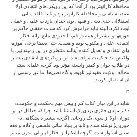
محافظه کارانه­تر بود. از آنجا که این رویکردهای انتقادی اولا
عمدتا سیاسی و محافظه کارانه­تر بود و ثانیا فاقد مبانی
استدلالی جدی دینی و فقهی بود، چندان بازتاب علمی و عملی
ایجاد نکرد. البته نباید فراموش کرد که شدت خفقان حاکم بر
حوزه­ها و بیشتر از همه در قم، تا حدودی مانع ارائه افکار
انتقادی علنی و مکتوب بوده و هست. حتی بعدها برخی آموزه­
های انتقادی و تعدیل کننده آیت­الله منتظری در این زمینه نیز، با
واکنش تند حاکمیت مواجه شد. این رویکردهای انتقادی بیشتر
در طلاب جوان و کمتر وابسته مؤثر بود. گرچه علمای سنتی
مخالف ولایت فقیه نیز تلویحا و گاه تصریحا اما غیر رسمی از
آن استقبال کردند.
n
شاید در این میان کتاب کم و بیش مهم «حکمت و حکومت»
دکتر مهدی حائری یزدی یک استثنا باشد. چرا که حداقل در این
دوران اولا از سوی یک روحانی (گرچه بیشتر دانشگاهی نه
حوزوی) نوشته شده و ثانیا بر بنیاد مبانی فلسفی و کلام و فقه
سنتی استوار شده (گرچه آشکارا از افکار لیبرالی مدرن متأثر