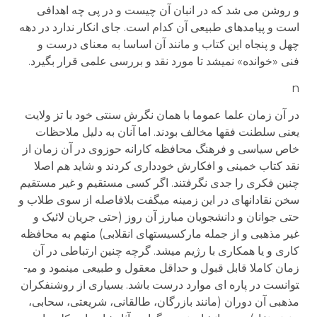
و روشن می شد که در انبان آن چیست و در پی چه اهدافی
است و پیامدهای طبیعی آن کدام است. جای انکار ندارد در دهه
چهل و پنجاه این کتاب و مانند آن اساسا به معنای درست و
فنی «خوانده» نمی­شد تا مورد نقد و بررسی علمی قرار بگیرد.
n
در آن زمان علما عموما با همان نگرش سنتی خود با تز ولایت
یعنی سلطنت فقها مخالف بودند. اما آنان به دلیل ملاحظات
خاص سیاسی و فرهنگ محافظه کارانه حوزوی در آن زمان از
نقد کتاب خمینی و افکارش خودداری کردند و شاید هم اصلا
چنین فکری را جدی نگرفتند. اگر کسی مستقیم و غیر مستقیم
سخن نقادانه­ای در این زمینه می­گفت بلافاصله از سوی طلاب و
حتی جوانان و دانشجویان مبارز آن روز (حتی جریان لائیک و
غیر مذهبی و از جمله مارکسیست­های انقلابی) متهم به محافظه
کاری و یا همکاری با رژیم می­شد. گرچه چنین ارتباطی در آن
زمان کاملا قابل قبول و حداقل معقول و طبیعی می­نمود و می­
توانست در پاره ای موارد درست باشد. بسیاری از روشنفکران
مذهبی آن دوران (مانند بازرگان، طالقانی، شریعتی، سحابی،