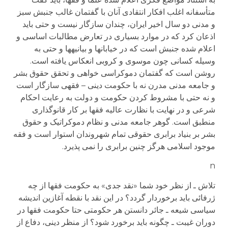
متأسفانه اغلب افکار انتقادی آنان با گفتمان غالب جنبش سبز
و مدنی دو سال اخیر ایران، چندان سازگار نیست و حتی باید
اذعان کرد که در موارد بسیاری در تعارض مطالبات اساسی و
اعلام شده جنبش است که در خیابانها و بیانیه­ها و حتی به
وسیله کسانی چون موسوی و کروبی انعکاس یافته است.
روشن است که گفتمان دموکراسی خواهی و تحقق حقوق بشر
و جامعه مدنی مدرن نه با حکومت دینی – فقهی سازگار است
و نه حتی با مشروط کردن حکومت و دولت به رعایت احکام
شرعی و در نهایت با نظارت عالیه فقها بر کار قانوگذاری
منطبق است. گوهر جامعه مدنی و نظام دموکراتیک و حقوق
بشر بر بنیاد برابری حقوقی تمام شهروندان استوار است و فقه
موجود اسلامی هرگز چنین برابری را نمی پذیرد.
n
تلاش ـ از نظر خود شما «نقد جدی» به حکومت فقها از چه
ژرفائی بايد برخوردار گردد؟ در اين نقد با نقطه آغازين انديشه
سياسی شيعه ـ جائر دانستن هر حکومتی حتا حکومت فقها در
دوران غيبت ـ چگونه بايد برخورد شود؟ از منظر دينی، دفاع از