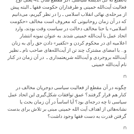
فعاليت آيت‌الله خمينی و طرفداران حکومت فقها ـ البته پيش
از مرحله‌ی نهائی انقلاب اسلامی ـ را در نظر گيريم، می‌دانيم
که در آن زمان روحانيونی که معروف است مخالف «حکومت
اسلامی» يا حتا مخالف دخالت در سياست وقت بودند، وارد
اتحاد عمل با آيت‌الله خمينی شدند. به عنوان نمونه انتشار
اعلاميه ای در محکوم کردن و «تکفير» دادن حق رأی به زنان
و… با امضای مشترک چند تن از آيت‌الله‌های صاحب نام ـ نظير
آيت‌الله بروجردی و آيت‌الله شريعتمداری ـ در آن زمان در کنار
نام آيت‌الله خمينی.
n
چگونه در آن مقطع از فعاليت سياسی دوجريان مخالف در
کنار هم قرار گرفتند؟ عمق توافقات شکل‌گيری اين اتحاد عمل
سياسی تا چه درجه‌ای بود؟ آيا اساساً در آن زمان بحث يا
نشانه‌هائی از اهداف آيت الله خمينی مبنی بر تلاش برای بدست
گرفتن قدرت به دست فقها وجود داشت؟
n