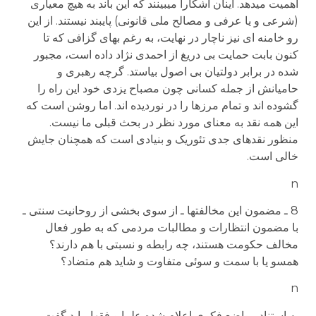
اهمیت می­دهد. اینان آشکارا می­بینند که این باند به هیچ معیاری
(شرعی و یا عرفی و مصالح ملی قانونی) پایبند نیستند. از این
رو خامنه ای نیز ناچار در نهایت، به رغم بهای گزافی که تا
کنون بابت حمایت بی دریغ از احمدی نژاد داده است، مجبور
شده در برابر دولتیان بی اصول بیاستد. گرچه رهبری و
حامیانش از جمله کسانی چون مصباح یزدی خود این راه را
گشوده اند و تمام مرزها را در نوردیده اند. اما روشن است که
این همه نقد به معنای مورد نظر در بحث قبلی ما نیست.
منظور نقدهای جدی تئوریک و بنیادی است که همچنان جایش
خالی است.
n
8 ـ مضمون اين مخالفتها ـ از سوی بخشی از روحانيت سنتی ـ
با مضمون انتظارات و مطالبات مردمی که به طور فعال
مخالف حکومت هستند، چه رابطه و نسبتی با هم دارند؟
همسو يا با سمت و سوئی متفاوت و شايد هم متضاد؟
n
به استناد مواضع فکری اعلام شده علما و فقها، باید گفت