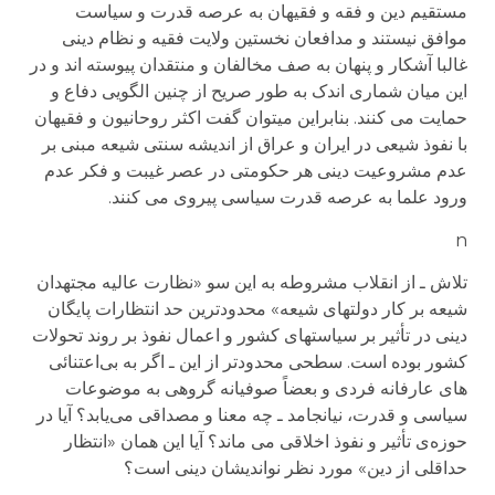
مستقیم دین و فقه و فقیهان به عرصه قدرت و سیاست
موافق نیستند و مدافعان نخستین ولایت فقیه و نظام دینی
غالبا آشکار و پنهان به صف مخالفان و منتقدان پیوسته اند و در
این میان شماری اندک به طور صریح از چنین الگویی دفاع و
حمایت می کنند. بنابراین می­توان گفت اکثر روحانیون و فقیهان
با نفوذ شیعی در ایران و عراق از اندیشه سنتی شیعه مبنی بر
عدم مشروعیت دینی هر حکومتی در عصر غیبت و فکر عدم
ورود علما به عرصه قدرت سیاسی پیروی می کنند.
n
تلاش ـ از انقلاب مشروطه به اين سو «نظارت عالیه مجتهدان
شیعه بر کار دولت­های شیعه» محدودترين حد انتظارات پايگان
دينی در تأثير بر سياستهای کشور و اعمال نفوذ بر روند تحولات
کشور بوده است. سطحی محدودتر از اين ـ اگر به بی‌اعتنائی
های عارفانه فردی و بعضاً صوفيانه گروهی به موضوعات
سياسی و قدرت، نيانجامد ـ چه معنا و مصداقی می‌يابد؟ آيا در
حوزه‌ی تأثير و نفوذ اخلاقی می ماند؟ آيا اين همان «انتظار
حداقلی از دين» مورد نظر نوانديشان دينی است؟