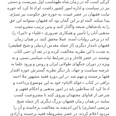
کرکی است که در زمان شاه طهماسب اول می­زیست و دستی
نیز در سیاست و اداره امور کشور داشت. او ادعا کرد که حوزه
نیابت فقیهان در عصر غیبت، به حوزه حق حکومت نیز تسرّی
پیدا می­کند. البته او بر این گمان بود که فقیهان می­توانند این حق
را به پادشاهان شیعه واگذار کنند و بدین ترتیب مشروعیت
مذهبی آنان را تأمین و همکاری ضروری «علما» و «امرا» را،
که در برخی روایات آمده، عملا محقق کنند. در همان زمان
فقیهان نامدار دیگری (از جمله مقدس اردبیلی و شیخ قطیفی)
به شدت با این نظریه مخالفت کرده و در نقد آن حتی کتاب
نوشتند. در عصر قاجار و در شرایط ثبات سیاسی نسبی و به
ویژه در دوران جنگهای طولانی ایران و روس و ورود علما به
عرصه سیاست و جهاد، بار دیگر نظریه گسترش حوزه اقتدار
فقها برجسته و مهم شد. در این دوره فقیه مشهور ملا احمد
نراقی در کتاب «عوائد الایام» خود به این موضوع پرداخت و
ادعا کرد که سلاطین باید در امور مذهبی و احکام فقهی و
شرعی از فتاوای مجتهدان پیروی کنند تا مشروعیت کسب
نمایند. در همان زمان فقیهان بزرگ دیگری (از جمله شیخ
مرتضی انصاری) با این اندیشه به مخالفت برخاسته و آن را
مردود اعلام کردند. در عصر مشروطه فقیه برجسته و آزادی