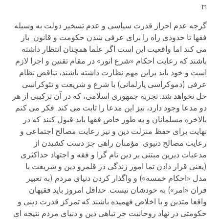
n
گرچه عدم احراز قدرت سیاسی و عدم تسخیر دولت به وسیله
فقها تا حدودی راه را برای عرفی شدن حکومت و قانون باز
می کند اما واقعیت این است اگر علما همچنان انتظار داشته
باشند که رعایت احکام «شرع انور» در مقام تقنین و اجرا لازم
است و خود باید براین مهم نظارت داشته باشند، تناقض نظام
عرفی (دموکراسی پارلمانی) با شرع و شریعت و تئوکراسی
حل نخواهد شد. تجربه جمهوری اسلامی، که در آن ترکیبی از هر
دو مدعا وجود دارد، نیز این مدعا را ثابت می کند. فکر می کنم
بالاخره مسلمانان و به طور خاص فقها باید قبول کنند که در
نهایت برای حفظ منزلت دین و نیز رعایت مصالح اجتماعی و
رعایت مصالح دنیوی مؤمنان راهی جز دست کشیدن از
مدعیات دیرین مبتنی بر دین تام گرا و فقه و اجتهاد حداکثری
(یعنی قرار دادن تما امور زندگی در قلمرو دین و شریعت با
مدل «احکام خمسه») و واگذار کردن دنیای مردم (به تعبیر
قران «امر») به خودشان نیست. حداقل امروز باید فقیهان
واقعا متدین و با اخلاص فهمیده باشند که تمرکز قدرت دینی و
حکومتی در نهاد روحانیت جز تباهی دین و دنیای مردم نتیجه ای