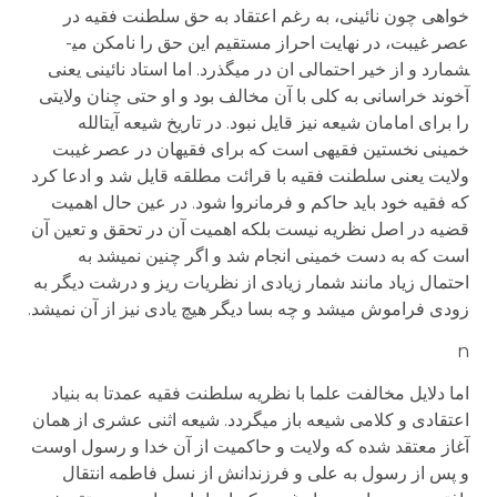
خواهی چون نائینی، به رغم اعتقاد به حق سلطنت فقیه در
عصر غیبت، در نهایت احراز مستقیم این حق را نامکن می­
شمارد و از خیر احتمالی ان در می­گذرد. اما استاد نائینی یعنی
آخوند خراسانی به کلی با آن مخالف بود و او حتی چنان ولایتی
را برای امامان شیعه نیز قایل نبود. در تاریخ شیعه آیت­الله
خمینی نخستین فقیهی است که برای فقیهان در عصر غیبت
ولایت یعنی سلطنت فقیه با قرائت مطلقه قایل شد و ادعا کرد
که فقیه خود باید حاکم و فرمانروا شود. در عین حال اهمیت
قضیه در اصل نظریه نیست بلکه اهمیت آن در تحقق و تعین آن
است که به دست خمینی انجام شد و اگر چنین نمی­شد به
احتمال زیاد مانند شمار زیادی از نظریات ریز و درشت دیگر به
زودی فراموش می­شد و چه بسا دیگر هیچ یادی نیز از آن نمی­شد.
n
اما دلایل مخالفت علما با نظریه سلطنت فقیه عمدتا به بنیاد
اعتقادی و کلامی شیعه باز می­گردد. شیعه اثنی عشری از همان
آغاز معتقد شده که ولایت و حاکمیت از آن خدا و رسول اوست
و پس از رسول به علی و فرزندانش از نسل فاطمه انتقال