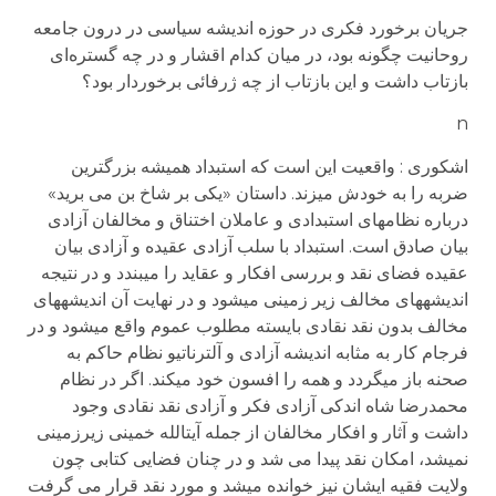
جريان برخورد فکری در حوزه انديشه سياسی در درون جامعه
روحانيت چگونه بود، در ميان کدام اقشار و در چه گستره‌ای
بازتاب داشت و اين بازتاب از چه ژرفائی برخوردار بود؟
n
اشکوری : واقعیت این است که استبداد همیشه بزرگ­ترین
ضربه را به خودش می­زند. داستان «یکی بر شاخ بن می برید»
درباره نظام­های استبدادی و عاملان اختناق و مخالفان آزادی
بیان صادق است. استبداد با سلب آزادی عقیده و آزادی بیان
عقیده فضای نقد و بررسی افکار و عقاید را می­بندد و در نتیجه
اندیشه­های مخالف زیر زمینی می­شود و در نهایت آن اندیشه­های
مخالف بدون نقد نقادی بایسته مطلوب عموم واقع می­شود و در
فرجام کار به مثابه اندیشه آزادی و آلترناتیو نظام حاکم به
صحنه باز می­گردد و همه را افسون خود می­کند. اگر در نظام
محمدرضا شاه اندکی آزادی فکر و آزادی نقد نقادی وجود
داشت و آثار و افکار مخالفان از جمله آیت­الله خمینی زیرزمینی
نمی­شد، امکان نقد پیدا می شد و در چنان فضایی کتابی چون
ولایت فقیه ایشان نیز خوانده می­شد و مورد نقد قرار می گرفت