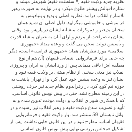
نظریه جدید ولایت فقیه (= سلطنت فقیه) شهره­تر می­شد و
ستاره اقبالش بیشتر طلوع می­کرد و در نهایت به صورت رهبر
بلامنازع انقلاب درآمد، نظریه اصلی و بدیع و بنیادینش به
فراموشی و خاموشی می­گرایید. دلیل اصلی آن شاید همان
سخنان بدیع­تر و دموکرات منشانه ایشان در پاریس بود. وقتی
ایشان به صراحت از مردم و آرای آنان به عنوان منشاء قدرت
و تأسیس دولت سخن می گفت و وعده می­داد «جمهوری
اسلامی» مورد نظرشان همان «جمهوری فرانسه» است، دیگر
چه جایی برای فرمانروایی انتصابی فقیهان (آن هم از نوع
مطلقه اش) باقی می­ماند. پس از ورد ایشان به ایران و پیروزی
انقلاب نیز مدتی سخنی از نظام مبتنی بر ولایت فقیه نبود و
ایشان نیز به وعده پیشین خود عمل کرد و از تهران پایتخت به
حوزه قم کوچ کرد. در رفراندوم نظام جدید نیز حرف روشنی
در این زمینه مطرح نشد. حتی در پیش نویس قانونی اساسی،
که با همکاری شورای انقلاب و دولت موقت تدوین شده و به
تأیید و تصویب مبدع ولایت فقیه و رهبر انقلاب نیز رسیده و در
اوائل تابستان 58 منتشر شد، باز ولایت فقیه و فرمانروایی
فقیهان اساسا مطرح نبود و در این قانون جایی نداشت. پس از
تشکیل «مجلس بررسی نهایی پیش نویس قانون اساسی