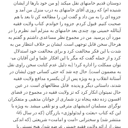
دوستان قدیم خامنه­ای نقل می­کند (و من خود بارها از ایشان
شنیده ام) که روزی آقای خامنه­ای به درب منزل من آمد و
جزوه ای را به من داد و گفت این را مطالعه کن تا بعد با هم
صحبت کنیم. قبول کردم. جزوه را خواندم. کتاب ولایت فقیه
آیت­الله خمینی بود. چندی بعد خامنه­ای به منزلم آمد. نظرم را در
مورد آن پرسید. من در مجموع نظر مساعدی داشتم و گفتم به
هرحال سخن قابل توجهی است. ایشان بر خلاف انتظار من به
شدت با این فکر مخالفت کرد و برای مخالفت خود استدلال
کرد و از جمله گفت که مگر با این افکار علما و این آقایان می­
توان ممکلت را اداره کرد! (به دلیل عدم کتابت سخن راوی نقل
به مضمون است). حال چه شد که حتی کسانی چون ایشان در
آستانة انقلاب و به ویژه پس از آن یکسره مدافع ولایت فقیه
شدند، داستانی دیگر و پدیده قابل مطالعه­ای است. در عین
حال نمی­توان انکار کرد که تز ولایت فقیه در مجموع در فضای
افسون زده دهه پنجاه نزد شماری از جوانان مذهبی و متفکران
نوگرای مسلمان اندیشه­ای مترقی و نو تلقی می­شد. به ویژه با
این که کتاب «بعثت و ایدئولوژی» بازرگان (که در سال 46
منتشر شد) و سخنرانی «امت و امامت» شریعتی (که اندکی
پیش از ارائه ولایت فقیه خمینی عرضه شد)، هیچ نسبتی با