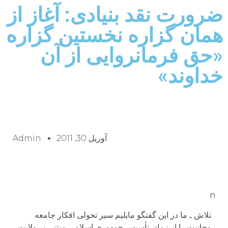
ضرورت نقد بنیادی: آغاز از
همان گزاره نخستین گزاره
«حق فرمانروایی از آن
خداوند»
آوریل 30, 2011
Admin
n
تلاش ـ ما در اين گفتگو مايليم سير تحولی افکار جامعه
روحانيت را از زمان تأسيس جمهوری اسلامی مبتنی بر ولايت