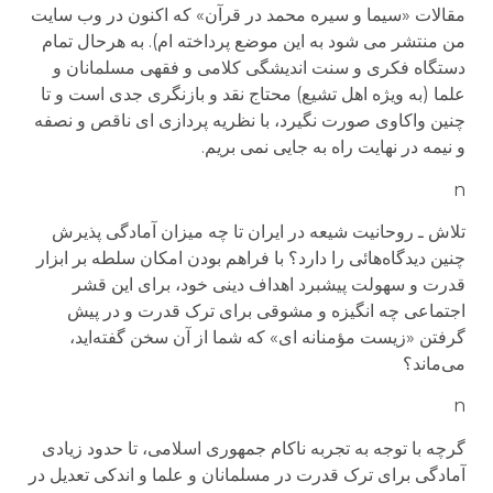
مقالات «سیما و سیره محمد در قرآن» که اکنون در وب سایت
من منتشر می شود به این موضع پرداخته ام). به هرحال تمام
دستگاه فکری و سنت اندیشگی کلامی و فقهی مسلمانان و
علما (به ویژه اهل تشیع) محتاج نقد و بازنگری جدی است و تا
چنین واکاوی صورت نگیرد، با نظریه پردازی ای ناقص و نصفه
و نیمه در نهایت راه به جایی نمی بریم.
n
تلاش ـ روحانيت شيعه در ايران تا چه ميزان آمادگی پذيرش
چنين ديدگاه‌هائی را دارد؟ با فراهم بودن امکان سلطه بر ابزار
قدرت و سهولت پيشبرد اهداف دينی خود، برای اين قشر
اجتماعی چه انگيزه و مشوقی برای ترک قدرت و در پيش
گرفتن «زيست مؤمنانه ای» که شما از آن سخن گفته‌ايد،
می‌ماند؟
n
گرچه با توجه به تجربه ناکام جمهوری اسلامی، تا حدود زیادی
آمادگی برای ترک قدرت در مسلمانان و علما و اندکی تعدیل در