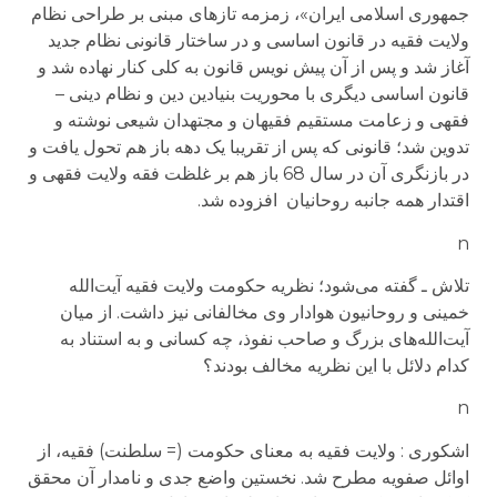
جمهوری اسلامی ایران»، زمزمه تازه­ای مبنی بر طراحی نظام
ولایت فقیه در قانون اساسی و در ساختار قانونی نظام جدید
آغاز شد و پس از آن پیش نویس قانون به کلی کنار نهاده شد و
قانون اساسی دیگری با محوریت بنیادین دین و نظام دینی –
فقهی و زعامت مستقیم فقیهان و مجتهدان شیعی نوشته و
تدوین شد؛ قانونی که پس از تقریبا یک دهه باز هم تحول یافت و
در بازنگری آن در سال 68 باز هم بر غلظت فقه ولایت فقهی و
اقتدار همه جانبه روحانیان افزوده شد.
n
تلاش ـ گفته می‌شود؛ نظريه حکومت ولايت فقيه آيت‌الله
خمينی و روحانيون هوادار وی مخالفانی نيز داشت. از ميان
آيت‌الله‌های بزرگ و صاحب نفوذ، چه کسانی و به استناد به
کدام دلائل با اين نظريه مخالف بودند؟
n
اشکوری : ولایت فقیه به معنای حکومت (= سلطنت) فقیه، از
اوائل صفویه مطرح شد. نخستین واضع جدی و نامدار آن محقق