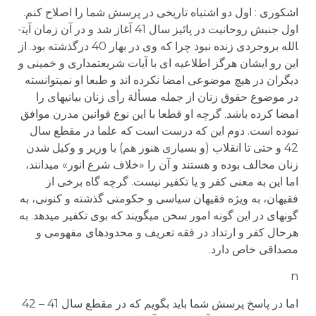
اشکوری : اول دو اشتباه تاریخی در پرسش شما را اصلاح کنم.
اول جنبش روحانیت در پائیز سال 41 آغاز شد و در آن زمان آیت­
الله بروجردی زنده نبود چرا که وی در بهار 40 درگذشته بود. از
این رو ایشان هرگز اطلاعیه ای با آیات شریعتمداری و خمینی و
دیگران در هیچ موضوعی امضا نکرده اند و طبعا او نمی­توانسته
در موضوع حقوق زنان از جمله مسألة رأی زنان بیانیه­ای را
امضا کرده باشد. گرچه او قطعا با این نوع قوانین مدرن موافق
نبوده است. دوم این که درست است که علما در مقطع سال
42 و حتی تا انقلاب (و بسیاری هنوز هم) با وزیر و وکیل شدن
زنان مخالف بوده و هستند و آن را «خلاف شرع انور» می­دانند،
اما این به معنی کفر و یا تکفیر نیست. گرچه گاه برخی از
فقیهان، به ویژه فقیهان سیاسی و حکومتی گذشته و کنونی، به
گونه­ای در این گونه امور سخن می­گویند که بوی تکفیر می­دهد. به
هرحال کفر و ارتداد در فقه تعریف و محدوده­ای مفهومی و
مصداقی خاص دارد.
n
اما در پاسخ پرسش شما باید بگویم که در مقطع سال 41 – 42