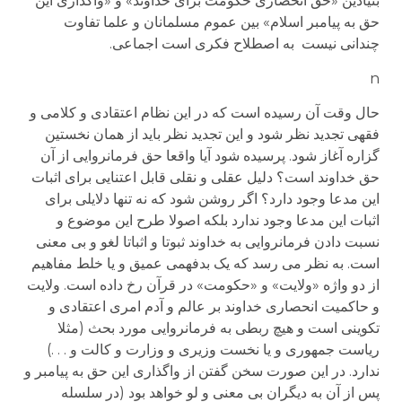
بنیادین «حق انحصاری حکومت برای خداوند» و «واگذاری این
حق به پیامبر اسلام» بین عموم مسلمانان و علما تفاوت
چندانی نیست به اصطلاح فکری است اجماعی.
n
حال وقت آن رسیده است که در این نظام اعتقادی و کلامی و
فقهی تجدید نظر شود و این تجدید نظر باید از همان نخستین
گزاره آغاز شود. پرسیده شود آیا واقعا حق فرمانروایی از آن
حق خداوند است؟ دلیل عقلی و نقلی قابل اعتنایی برای اثبات
این مدعا وجود دارد؟ اگر روشن شود که نه تنها دلایلی برای
اثبات این مدعا وجود ندارد بلکه اصولا طرح این موضوع و
نسبت دادن فرمانروایی به خداوند ثبوتا و اثباتا لغو و بی معنی
است. به نظر می رسد که یک بدفهمی عمیق و یا خلط مفاهیم
از دو واژه «ولایت» و «حکومت» در قرآن رخ داده است. ولایت
و حاکمیت انحصاری خداوند بر عالم و آدم امری اعتقادی و
تکوینی است و هیچ ربطی به فرمانروایی مورد بحث (مثلا
ریاست جمهوری و یا نخست وزیری و وزارت و کالت و . . .)
ندارد. در این صورت سخن گفتن از واگذاری این حق به پیامبر و
پس از آن به دیگران بی معنی و لو خواهد بود (در سلسله