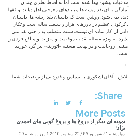
مدعیات پیشین پیدا شده است اما به لحاظ نظری چندان
آمادگی برای نقد ریشه ها و بنیادهای معرفتی اهل دیانت و فقها
دیده نمی شود. روشن است که داستان نقد ریشه ها، داستان
دگرگونی عظیم در باورهای هزار و سیصد ساله است و تکان
دادن آن کار ساده ای نیست. سنت متصلب به راحتی نقد نمی
پذیرد. به ویژه مسئله نقد به موقعیت و منزلت و منافع فردی و
صنفی روحانیت و در نهایت مسئله «اتوریته» نیز گره خورده
است.
n
تلاش – آقای اشکوری با سپاس و قدردانی از توضیحات شما
Share:
More Posts
نمونه ای دیگر از دروغ ها و دروغ گویی های احمدی
نژاد!
چهارشنبه 31 شهریور 89 / 22 سپتامبر 2010 1 روز دو شنبه 29