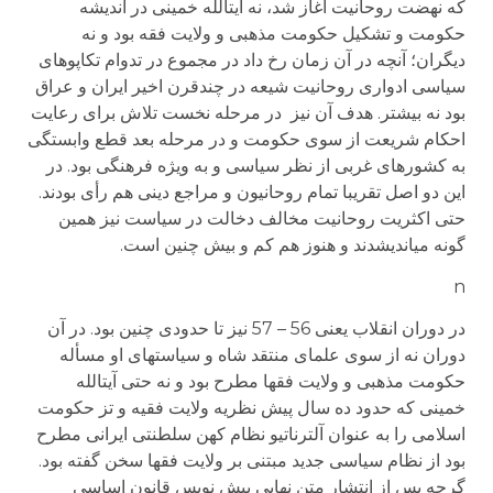
که نهضت روحانیت آغاز شد، نه آیت­الله خمینی در اندیشه
حکومت و تشکیل حکومت مذهبی و ولایت فقه بود و نه
دیگران؛ آنچه در آن زمان رخ داد در مجموع در تدوام تکاپوهای
سیاسی ادواری روحانیت شیعه در چندقرن اخیر ایران و عراق
بود نه بیشتر. هدف آن نیز در مرحله نخست تلاش برای رعایت
احکام شریعت از سوی حکومت و در مرحله بعد قطع وابستگی
به کشورهای غربی از نظر سیاسی و به ویژه فرهنگی بود. در
این دو اصل تقریبا تمام روحانیون و مراجع دینی هم رأی بودند.
حتی اکثریت روحانیت مخالف دخالت در سیاست نیز همین
گونه می­اندیشدند و هنوز هم کم و بیش چنین است.
n
در دوران انقلاب یعنی 56 – 57 نیز تا حدودی چنین بود. در آن
دوران نه از سوی علمای منتقد شاه و سیاست­های او مسأله
حکومت مذهبی و ولایت فقها مطرح بود و نه حتی آیت­الله
خمینی که حدود ده سال پیش نظریه ولایت فقیه و تز حکومت
اسلامی را به عنوان آلترناتیو نظام کهن سلطنتی ایرانی مطرح
بود از نظام سیاسی جدید مبتنی بر ولایت فقها سخن گفته بود.
گرچه پس از انتشار متن نهایی پیش نویس قانون اساسی