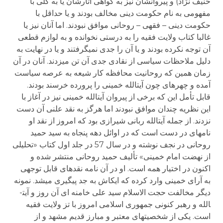
حنیف نژاد) و پیروانشان نیز به گواهی آثارشان یا به کلی با
مفهومی به نام حکومت دینی مخالف بودند و یا حداقل با
حکومت دینی – فقهی – روحانی موافق نبودند. اما آنان نیز یا
غالبا کتاب ولایت فقیه را به درستی نخوانده و به لوازم قطعی
آن توجه نکرده بودند و یا آن را جدی نمی­گرفتند و یا در نهایت به
دلیل ملاحظات سیاسی از نقادی جدی آن تن می­زدند. آنان در آن
زمان همین که روحانیت محافظه کار شیعه به عرصه سیاست
آمده و چهره­ای چون آیت­الله خمینی را پرورده خرسند بودند.
قابل تأمل این که برخی از پیروان آیت­الله خمینی نیز در آغاز با
این نظریه چندان موافق نبودند اما هرگز به نقد علنی آن دست
نزدند. از جمله آیت­الله ربانی شیرازی بود که امروز از نقد او
نامه­ای در دست است که در اوائل دهه پنجاه به سید حمید
روحانی در نجف نوشته و در سال 57 در جلد اول کتاب «تحلیلی
از نهضت امام خمینی» تألیف حمید روحانی منتشر شده و
اکنون در اختیار همه است. او در آن نامه نقدهای قابل توجهی
به آرای خمینی وارد کرده که ایکاش به جد پیگیری می­شد. نمونه
دیگر مخالفت حجت الاسلام سید علی خامنه ای آن روز و آیت­
الله و رهبر کنونی جمهوری اسلامی امروز با تز ولایت فقیه
است. یکی از شخصیت­های معتبر و مبارز قدیم مشهد و از