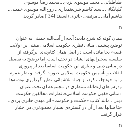
طباطبائی ـ محمد موسوی يزدی ـ محمد رضا موسوی
گلپايگانی ـ سيد کاظم شريعتمداری ـ روح‌الله موسوی خمينی ـ
هاشم آملی ـ مرتضی حائری (اسفند 1341)صادر گرديد.
n
همان گونه که شرح داديد؛ آنچه از آيت‌الله خمينی به عنوان
توضيح پيشينی مبانی نظری حکومت اسلامی مبتنی بر «ولايت
فقيه» بجا مانده است در اصل همان کتابچه‌‌ی برگرفته از
سلسله سخنرانيهای ايشان در نجف است. اما توضيح به تفصيل
در مبانی دينی و نظری اين حکومت اساساً بعد از پيروزی
انقلاب و تأسيس حکومت اسلامی صورت گرفت و نظر عموم
را به خودجلب کرد، از جمله تلاشهائی نظير گردآوری نوشته‌ها
ودرس‌های آيت‌الله منتظری در مجموعه ای تحت عنوان
«مبانی فقهی حکومت اسلامی». نظرات مخالفين حکومت
دينی ـ مانند کتاب «حکمت و حکومت» اثر مهدی حائری يزدی ـ
حتا سالها بعد از آن در گستره‌ی بسيار محدودتری در اختيار
قرار گرفت.
n