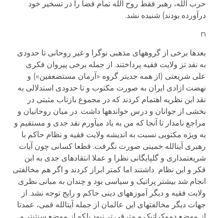
حرب الله، رهبر فقط روح الله تمام فضا را در تسخیر خود
درآورده بودند) شنیده نشد.
n
بعدها برخی از گروههای مذهبی نوگرا و غیر روحانی تا حدودی
به نقد تز ولایت فقیه پرداختند. از جمله برخی پیروان فکری
علی شریعتی (از همه جدی­تر گروه «آرمان مستضعفین») و
نهضت ازادی ایران به صورت مکتوب و تا حدودی استدلالی به
نقد این نظریه اهتمام کردند که در مجموع بازتاب مثبتی در
بخشی از جوانان و درس خوانده­ها داشت. در میان روحانیان و
مراجع نامدار تا آنجا که من به یاد می­آورم نقد جدی و مستقیم و
به ویژه مکتوبی نسبت به اندیشه ولایت فقیه و نظام حاکم با
رهبری آیت­الله خمینی صورت نگرفت. قطعا کسانی چون آیات
شریعتمداری و گلپایگانی نظرا و عملا انتقادهای جدی به این
فکر و این نظام داشتند اما کمتر ابراز کردند و اگر هم مخالفتی
انجام شد بیشتر پراتیک و سیاسی بود و چندان به مبانی نظری
ولایت فقیه و دیگر آموزه­های دینی حاکم و رایج توجه نشد. از
جهات دیگر مخالفت­های این عالمان از جمله آیت­الله قمی، عمدتا
از موضع دموکراتیک و مترقی تر نبود بلکه از موضع سنتی­تر و