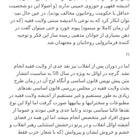
اندیشه فقهی و حوزوی خمینی ندارند (و اصولا این دو شخصیت
حداقل با حکومت روحانیون مخالف بودند)، در عین حال نمی­
توان انکار کرد که به نوعی با اندیشه سنتی ولایت فقیه (که در
آن زمان کاملا نو می­نمود) پیوند خورد و حتی می­توان گفت در
ذهن بسیاری از جوانان مذهبی زمینه ساز این فکر و توجیه
کنندة فرمانروایی روحانیان و مجتهدان شد.
n
اما در دوران پس از انقلاب نیز نقد جدی از ولایت فقیه انجام
نشد. گرچه در اوائل به ویژه در سال 58 به مناسبت انتشار
متن پیش نویس قانون اساسی و آنگاه اوج آن در زمان طرح
بحث ولایت فقیه در مجلس بررسی قانون اساسی نقدهای
زیادی به طور مستقیم و غیر مستقیم از اندیشه ولایت فقیه در
مطبوعات و سخنرانی­ها و بیانیه­ها صورت گرفت اما اولا این نوع
نقدها غالبا سیاسی بودند و ثانیا جدی و فنی نبودند و عموما از
سوی افراد غیر متخصص انجام می­شد. اما این همه در فضای
آشفته اوائل انقلاب و در پرتو درخشش استثنایی رهبر انقلاب و
خشم و خروش ایشان و پیروانش (که با شعار: حزب فقط