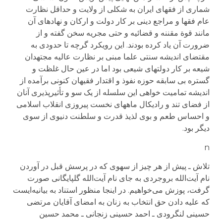
شماری از فقهای ایران به شکلی از ولایت و حداقل نظارت
عام فقها و مراجع دینی بر کار دولت و ارکان و نهادهای آن
مانند قوة مقننه و قضائیه و حتی مجریه سخن گفته و از
ضرورت آن یاد کرده بودند. این رویکرد گرچه تا حدودی به
مقتضای اندیشه سنتی علما مبنی بر نظارت عالیه مجتهدان
شیعه بر کار دولت­های شیعی بود اما در عین حال غلظت و
گستره بی سابقه حوزه نفوذ و اقتدار فقیهان کنونی برآمده از
اندیشه تمامیت خواهی این سلسله از یک سو و تأثیرپذیری آنان
از فضای تند و رادیکال ماههای نخست پیروزی انقلاب اسلامی
و احساس طعم و بوی لذیذ قدرت و سلطنت دنیوی از سوی
دیگر بود.
n
تلاش ـ پيش از هر چيز از سهوی که در پرسش قبل در آوردن
نام آيت‌الله بروجردی به جای نام آيت‌الله گلپايگانی صورت
گرفت، پوزش می‌خواهيم. در اينجا منظور استناد به بيانيه‌ايست
که عليه دادن حق انتخاب به زنان به امضای آقايان مرتضی
حسينی لنگرودی ـ احمد حسينی زنجانی ـ محمد حسين