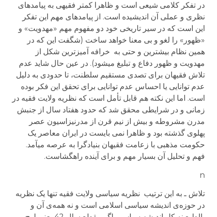
در تفکر کلامی شیعی است و ظاهرا کمتر فقیهی به پیامدهای
نظری و عملی آن اندیشیده است. از پیامدهای مهم این تفکر
این است که در سیر تاریخی خود دو مفهوم مهم «مهدویت» و
«ظهور» را لغو و بی معنا خواهد ساخت (شگفت این که در
همین نظام بیشترین و حتی به خرافه آمیزترین شکل از
مهدویت و ظهور دفاع و تبلیغ می­شود). در عین حال شاید عدم
تلاش فقیهان برای تصدی مستقیم سلطنت، تا حدودی به دلیل
عدم توانایی یا احساس عدم توانایی برای تحقق این فکر بوده
است. اما این نکته هم قابل تأمل است که نظریه ولایت فقیه در
زمانی و در شرایطی محقق شد که حدود هفتاد سال از جنبش
مدرن مشروطه و بیش از نیم قرن از مدرنیزاسیون عصر
پهلوی گذشته بود و ظاهرا نمی بایست در ایران معاصر یک
حکومت مذهبی با زعامت فقیهان بنیادگرا به عرصه می­آمد.
فهم و تحلیل آن بسیار مهم و برای آینده راهگشاست.
n
تلاش ـ به اين ترتيب نظريه سياسی ولايت فقيه تنها يک نظريه
در حوزه‌ی انديشه سياسی اسلامی است و نه همه‌ی آن و
بالطبع نه کل انديشه سياسی. اگر مقطع سال 42 يعنی اوج