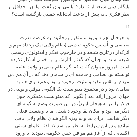
پايگان دينی شيعه ارائه داد؟ آيا می توان گفت توازن ـ حداقل از
نظر فکری ـ به پيش از بدعت آيت‌الله خمينی بازگشته است؟
n
به هرحال تجربه ورود مستقیم روحانیت به عرصه قدرت
سیاسی و تأسیس حکومت دینی (نظام ولایی) یک رخداد مهم و
اثرگذار در تاریخ شیعه و در چارچوب تفکر و ایدئولوژی رسمی
شیعه است و، چنان که گفتم، آثارش را به خوبی آشکار نکرده
است. امروز می­توان گفت که اگر نظام مبتی بر ولایت فقیه
توانسته بود نظامی و جامعه ای را سامان دهد که در آن هم دین
مردم از نقش مفید و مثبت برخوردار بود و هم دنیای هم به
سامان بود و در مجموع می­توانست یک الگویی موفق و نوینی در
جهان امروز ارائه دهد (الگویی که می­توانست متفکری چون
فوکو را نیز به هیجان آورد)، در این صورت وضع به گونه ای
دیگر می بود و امکان بقا وجود داشت، اما با وضعیت فعلی
دیگر شانسی برای بقا و به ویژه الگو شدن نظام ولایی باقی
نمانده و در این شرایط به نظر می­رسد که اکثر علمای سنتی
(کسانی که از آغاز هم موافق چنین حکومتی نبودند) با ورود