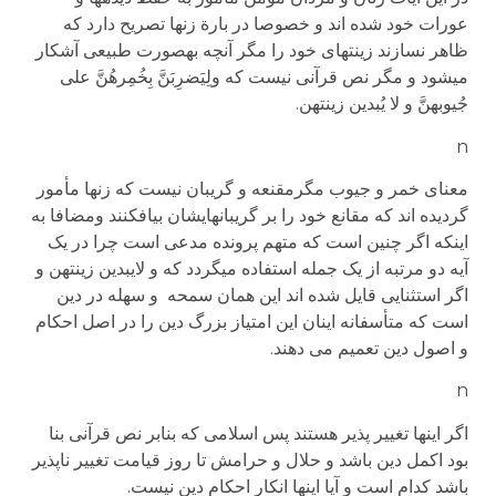
عورات خود شده اند و خصوصا در بارة زنها تصریح دارد که
ظاهر نسازند زینتهای خود را مگر آنچه به­صورت طبیعی آشکار
می­شود و مگر نص قرآنی نیست که ولِیَضرِبَنَّ بِخُمِرهُنَّ علی
جُیوبهنَّ و لا یُبدین زینتهن.
n
معنای خمر و جیوب مگرمقنعه و گریبان نیست که زنها مأمور
گردیده اند که مقانع خود را بر گریبانهایشان بیافکنند ومضافا به
اینکه اگر چنین است که متهم پرونده مدعی است چرا در یک
آیه دو مرتبه از یک جمله استفاده می­گردد که و لایبدین زینتهن و
اگر استثنایی قایل شده اند این همان سمحه و سهله در دین
است که متأسفانه اینان این امتیاز بزرگ دین را در اصل احکام
و اصول دین تعمیم می دهند.
n
اگر اینها تغییر پذیر هستند پس اسلامی که بنابر نص قرآنی بنا
بود اکمل دین باشد و حلال و حرامش تا روز قیامت تغییر ناپذیر
باشد کدام است و آیا اینها انکار احکام دین نیست.