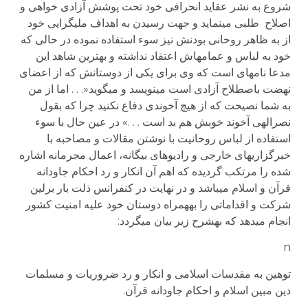
شروع به نشر عقاید انحرافی خود تحت پوشش آزادی خواهی و
اصلاح طلبی می­نماید و جهت رسیدن به اهداف ملی­گرایی خود
از به ظاهر روحانی بودنش نیز سوء استفاده نموده در حالی که
خود به لباس و عمامه­اش اعتقاد نداشته و بهترین شاهد این
مدعا نامه­ای است که وی برای یکی از دوستانش که از اعضای
نهضت باصطلاح آزادی است می­نویسد و می­گوید«. . . اما از من
به شما نصیحت که از هیچ آخوندی دفاع نکنید چرا که بقول
نصرالهی آخوند خوبش هم بد است . . .» در عین حال با سوء
استفاده از لباس روحانیت با نوشتن مقالات و مصاحبه با
خبرگزاریهای خارجی و رادیوهای بیگانه، اعمال مجرمانه اشاره
شده را مرتکب گردیده که اهم آن انکار و رد احکام جاودانه
قرآن و اسلام می­باشد و در نهایت در کنفرانس ذلت بار برلین
شرکت و اقداماتی را به­همراه دوستان خود علیه امنیت کشور
انجام می­دهد که به­شرح زیر بیان می­گردد:
n
توهین به مقدسات اسلامی و انکار و رد ضروریات و مسلمات
دین مبین اسلام و احکام جاودانه قرآن.