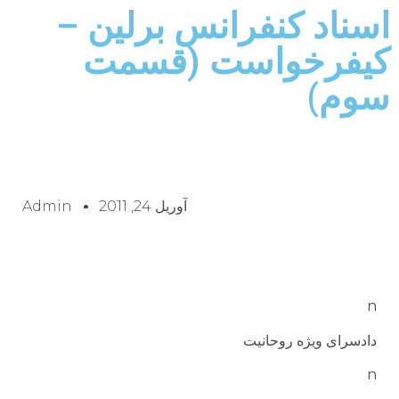
اسناد کنفرانس برلین –
کیفرخواست (قسمت
سوم)
آوریل 24, 2011
Admin
n
دادسرای ویژه روحانیت
n