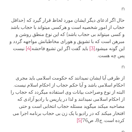
n
حال اگر ادعای دیگر ایشان مورد لحاظ قرار گیرد که (حداقل
حجاب از امور شخصیه است و هرکسی می­تواند با حجاب باشد
و کسی می­تواند بی حجاب باشد) که این نوع منطق روشن و
مبرهن است که با تشویق و هورای مخاطبانش مواجهه گردد و
این گونه می­شود
[3]
باید گفت اگر این تشیع فاحشه
[4]
نیست
پس چه هست.
n
از طرفی آیا ایشان نمی­دانند که حکومت اسلامی باید مجری
احکام اسلامی باشد و آیا حکم حجاب از احکام اسلام نیست.
البته از نوع وصراحت بیانات وی استفاده می­گردد که حجاب را
از احکام اسلامی نمی­دانند و لذا در پاریس با رادیو آزادی که
مصاحبه می­کند می­گوید مسئله حجاب انتخابی است و حتی
افتخار می­کند که در رادیو با یک زن بی حجاب برنامه اجرا می
کرده است. ج8، ص76
[5]
n