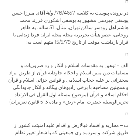
n
در پرونده پیوست به کلاسه 78/4657/ و/4 آقای میرزا حسن
یوسفی جیردهی مشهور به یوسفی اشکوری فرزند محمد
هاشم اهل رودسر ساکن تهران، متأل، 51 ساله، به ظاهر
روحانی، عضو هیأت تحریریه مجله مجله ایران فردا زندانی با
قرار بازداشت موقت از تاریخ 15/5/79 متهم است به:
n
الف – توهین به مقدسات اسلام و انکار و رد ضروریات و
مسلمات دین مبین اسلام و احکام جاودانه قرآن از طریق ایراد
سخنرانی بر علیه حجاب اسلامی و قوانین جزائی اسلام و قرآن
و همچنین مصاحبه با برخی رادیوهای بیگانه و انکار جاودانگی
احکام اسلام و قرآن (موضوع مسئله اول القول فی الارتداد
تحریرالوسیله حضرت امام «رض» و ماده 513 قانون تعزیرات)
n
ب – محاربه و افساد فی­الارض و اقدام علیه امنیتت کشور از
طریق شرکت و سردمداری جمعیتی که با شعار تغییر نظام