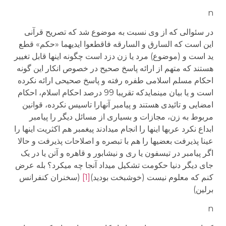
n
در سئوالی که از وی نسبت به موضوع شد که تصریح قرآنی
این است که السارق و السارقه فاقطعوا ایدیهما «حکم» قطع
ید است و (موضوع) مرد یا زن دزد است چگونه اینها قابل تغییر
هستند که متهم از ارائه پاسخ صحیح در خصوص انکار این گونه
احکام مسلم اسلامی طفره رفته و پاسخ صحیحی ارائه نکرده
است و یا بیان می­نمایدکه تقریبا 99 درصد احکام اسلام، احکام
امضایی و تائیدی هستند و پیامبر آنهارا تاسیس نکرده، قوانین
مربوط به زن، مجازات و بسیاری از مسائل دیگر را پیامبر
ابداع نکرد عربها اینها را انجام می­دادند پیغمبر هم اکثریت اینها را
عینا پذیرفت بعضیها را هم با تبصره و اصلاحات پذیرفت و حالا
اگر پیامبر در تیسفون یا ری و نیشابور و قاهره و آتن یا در یک
جای دیگر دنیا حکومت تشکیل می­داد آنجا چه می­کرد؟ بله عرض
کنم که معلوم نیست (خوشبخت بودید)
[1]
(سخنران کنفرانس
برلین)
n