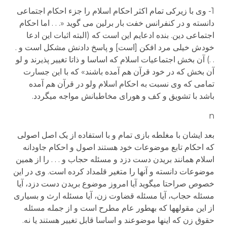
1- وی با زیرکی تمام اکثر احکام اسلام را جزء احکام اجتماعی
دانسته و در کنفرانس خفت بار برلین می گوید «. . . اما احکام
اجتماعی دین. بنده ادعایم این است که (البته اثبات این ادعا
خودش خیلی مرد افکن [است] و پاسخ دادنش مشکل است و .
. .) آن بخش اجتماعیات اسلام که اساسا و ذاتا تغییر پذیرند و لو
آن بخش که در خود قرآن هم آمده باشند» که با این جسارت
تمامی که وی نسبت به احکام اسلام ولو در قرآن هم آمده
باشد با تشویق و کف و هورای مخاطبانش مواجه می­گردد.
n
بعد ایشان با مغلطه بازی تمام و با استفاده از یک اصل اصولی
که احکام تابع موضوعات خود هستند اصول و احکام جاودانه
اسلام همانند بریدن دست دزد و مسئله حجاب و . . . را از همین
موضوعات دانسته و آنها را متغیر قلمداد کرده است. وی در این
خصوص صراحتا می­گوید آیا امروز موضوع بریدن دست دزد، آیا
مسئله حجاب، آیا مسئله قضاوت زن، آیا مسئله ارث و بسیاری
از این مقوله­ها که به­طور عام مطرح است و از جمله مسئله
حقوق زن که اینها موضوعند و اساسا قابل تغییر هستند یا نه.