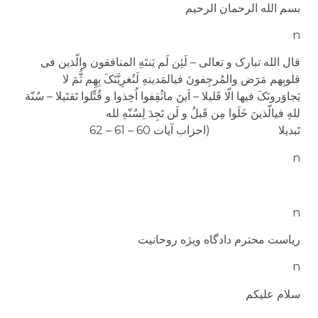
بسم الله الرحمان الرحیم
n
قال الله تبارک و تعالی – لَئِن لَم یَنتَهِ المنافقون والّذین فی
قلوبِهم مَرََض والمُرجِفونَ فی­المَدینهِ لَنُغرِیَّنَکَ بِهِم ثُّمَ لا
یَجاوَرونَکَ فیها الّا قَلیلا – اَینَ ماثُقِفوا اُخِذوا و قُتِّلوا تَقتَیلا – سُنّهَ
للهِ فی­الّذینَ خَلَوا مِن قَبلُ و لَن تَجِدَ لِسُنّهِ لله
تَبدیلا (احزاب آیات 60 – 61 – 62
n
n
ریاست محترم دادگاه ویژه روحانیت
n
سلام علیکم