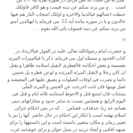
است . . . و من یرتد منکم عن دینه فیمت و هو کافر فاولئک
حبطت اعمالهم فی­الدنیا والاخره و اولئک اصحاب النار هم فیها
خالدون و یا در سوره مائده آیه 53 می فرماید یا ایهالذین آمنو
من یرتد منکم عن دینه فسوف یاتی الله بقوم . . .
n
و حضرت امام رضوان­الله تعالی علیه در القول فی­الارتداد در
کتاب الحدود و مسئله اول می فرماید: ذکر نا فی­المیراث المرتد
بقسمیه و بعض احکامه فالفطری لایقبل اسلامه ظاهرا و یقتل
ان کان رجلا و لاتقتل المرئه المرتده و لوعن فطره بل تحبس
دائما و تضرب فی اوقات الصلوات و یضیق علیها فی المعیشه و
تقبل توبتها فان تابت اخرجت عن الحبس و المرتد الملّی
یستتاب فان امتنع قتل و الاحوط استتابته ثلاثه ایام و قتل فی
الیوم الرابع. و همچنین نسبت به سایر حدود و مجازاتهای دینی
همانند حد زنا، حدقذف، قصاص . . . که در متن احکام جزائی
اسلام نهفته است با انکار این احکام در حال حاضر آنها را نیز با
تغییر زمان و مکان متغییر دانسته است و این دانسته­ها را برای
شبهه افکنی و ایجاد تردید در نسل جوان و برای خوشامد غرب