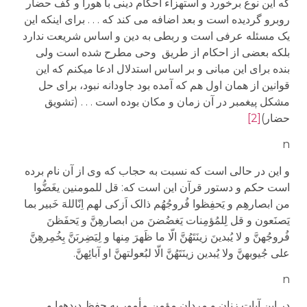
که این نوع برخورد و استهزاء احکام دینی با هورا و کف حضار
روبرو گردیده است و بعد اضافه می کند که . . . برای اینکه این
یک مسئله عرفی است و ربطی به دین و اساس شریعت ندارد
بلکه بعضی از احکام از طریق وحی مطرح شده است ولی
بنده برای این مبانی و بر اساس استدلال ادعا می­کنم که این
قوانین از همان اول هم که آمده بود جاودانه نبود، برای حل
مشکل پیغمبر در آن زمان و مکان بوده است . . . (تشویق
حضار)
[2]
n
و این در حالی است که نسبت به حجاب که وی از آن نام برده
است حکم و دستور قرآن این است که: قل للمومنین یغَضُّوا
من ابصارهِم و یَحفِظوا فُروجُهُم ذالک اَزکی لهم اِنّ­اللهَ خَبیر بما
یَصنَعون و قل لِلمُؤمِنات یَغضُضنَ من ابصارهِنَّ و یَحفَظنَ
فُروجُهنَّ و لا یُبدینَ زینَتَهُنَّ الّا ما ظَهرَ مِنها و لِیَضِربَنَّ بِخُمِرهِنَّ
علی جُیوبهنَّ ولا یُبدین زینَتَهُنَّ الّا لبُعولتهنَّ او آبائِهنَّ.
n
در این آیات زنان و مردان مؤمن مأمور به حفظ دیده­ها و