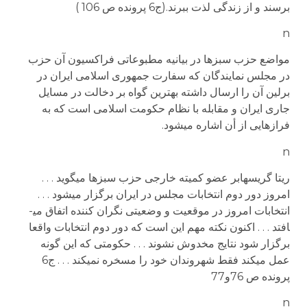
برسند و از زندگی لذت ببرند.(ج6 پرونده ص 106 )
n
مواضع حزب سبزها در بیانیه مطبوعاتی فراکسیون آن حزب
در مجلس نمایندگان که سفارت جمهوری اسلامی ایران در
برلین آن را ارسال داشته بهترین گواه بر دخالت در مسایل
جاری ایران و مقابله با نظام حکومت اسلامی است که به
فرازهایی از أن اشاره می­شود.
n
ریتا گریس­هابر عضو کمیته خارجی حزب سبزها می­گوید . . .
امروز دور دوم انتخابات مجلس در ایران برگزار می­شود . . .
انتخابات امروز در موقعیت و وضعیتی نگران کننده اتفاق می­
افتد . . . اکنون نکته مهم این است که دور دوم انتخابات واقعا
برگزار شود نتایج مخدوش نشوند . . . حکومتی که این گونه
عمل می­کند فقط شهروندان خود را مسخره نمی­کند . . . ج6
پرونده ص 76و77
n