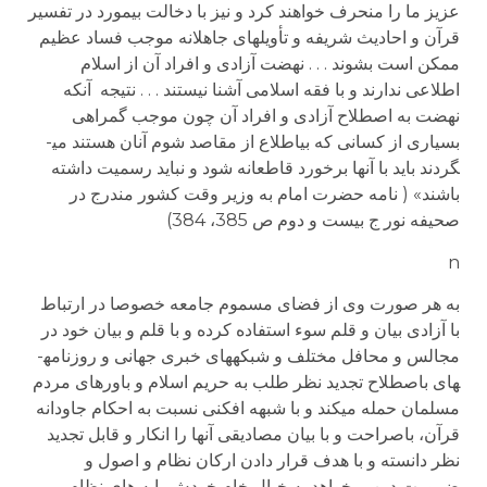
عزیز ما را منحرف خواهند کرد و نیز با دخالت بی­مورد در تفسیر
قرآن و احادیث شریفه و تأویل­های جاهلانه موجب فساد عظیم
ممکن است بشوند . . . نهضت آزادی و افراد آن از اسلام
اطلاعی ندارند و با فقه اسلامی آشنا نیستند . . . نتیجه آنکه
نهضت به اصطلاح آزادی و افراد آن چون موجب گمراهی
بسیاری از کسانی که بی­اطلاع از مقاصد شوم آنان هستند می­
گردند باید با آنها برخورد قاطعانه شود و نباید رسمیت داشته
باشند» ( نامه حضرت امام به وزیر وقت کشور مندرج در
صحیفه نور ج بیست و دوم ص 385، 384)
n
به­ هر صورت وی از فضای مسموم جامعه خصوصا در ارتباط
با آزادی بیان و قلم سوء استفاده کرده و با قلم و بیان خود در
مجالس و محافل مختلف و شبکه­های خبری جهانی و روزنامه­
های باصطلاح تجدید نظر طلب به حریم اسلام و باورهای مردم
مسلمان حمله می­کند و با شبهه افکنی نسبت به احکام جاودانه
قرآن، باصراحت و با بیان مصادیقی آنها را انکار و قابل تجدید
نظر دانسته و با هدف قرار دادن ارکان نظام و اصول و
ضرورت دین می­خواهد به خیال خام خودش پایه های نظام