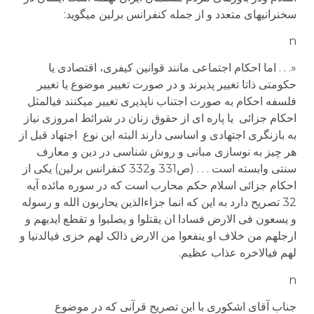
سخنرانیهای متعدد و از جمله کنفرانس برلین می­گوید:
n
«. . . اما احکام اجتماعی مانند قوانین کیفری، اقتصادی یا
حکومتی ذاتا تغییر پذیرند و در صورت تغییر موضوع یا تغییر
فلسفه احکام به صورت اجتناب ناپذیری تغییر می­کنند فی­المثل
احکام جزائی یا پاره ای از حقوق زنان در شرائط امروزی نیاز
به بازنگری اجتهادی و اساسی دارند البته این نوع اجتهاد قبل از
هر چیز به نوسازی مبانی و روش شناسی در دین و معارف
سنتی وابسته است . . . (ص331 و332 کنفرانس برلین) یکی از
احکام جزائی اسلام حکم محارب است که در سوره مائده آیه
32 تصریح دارد به این که انما جزاء­الذین یحاربون الله و رسوله
و یسعون فی الارض فسادا ان یقتلوا و یصلبوا و تقطع ایدیهم و
ارجلهم من خلاف او ینفعوا من الارض ذالک لهم خزی فی­الدنیا و
لهم فی­الاخره عذاب عظیم.
n
جناب آقای اشکوری با این تصریح قرآنی که در موضوع