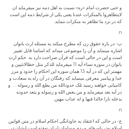
و حتی حضرت امام «ره» نسبت به اهل ذمه نیز می­فرماید ان
لایتظاهروا بالمنکرات عندنا یعنی یکی از شرایط ذمه این است
که در نزد ما تظاهر به منکرات ننماید.
n
ب- در بارة حقوق زن که مطرح می­کند به مسئله ارث بانوان
اشاره می­نماید و آن را موضوعی می­داند که اساسا قابل تغییر
است و این در حالی است که قرآن صراحت دارد به حکم ارث
بانوان در سوره نساء آیه 11 می­فرماید للذکر مثل حظ­الانثیین و
مهمتر این که در آیه 13 همان سوره این احکام را حدود و مرز
خدا و پیامبر معرفی می­نماید که رفتگان در آن راه به سعادت و
کامیابی خواهند رسید تلک حدود­الله من یطع الله و رسوله . . . و
در آیه بعد می­فرماید و من یعص الله و رسوله و یتعد حدوده
یدخله نارا خالدا فیها و له عذاب مهین.
n
ج- در حالی که اعتقاد به جاودانگی احکام اسلام در متن قوانین
اسلام ودر باورهای مردم مسلمان ایران نهفته است ایشان در