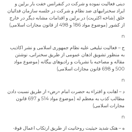
دینی فعالیت نموده و شرکت در کنفرانس خفت بار برلین و
ایراد سخنرانیهای ضد نظام و شرکت در جلسه سازمان فدائیان
خلق (شاخه اکثریت) در برلین و اقدامات مشابه دیگر در خارج
از کشور (موضوع مواد 186 و 498 از قانون مجازات اسلامی)
n
ج – فعالیت تبلیغی علیه نظام جمهوری اسلامی و نشر اکاذیب
به منظور تشویق اذهان عمومی از طریق سخنرانی، نوشتن
مقاله و مصاحبه با نشریات و رادیوهای بیگانه (موضوع مواد
500 و 698 قانون مجازات اسلامی)
n
د – اهانت و افتراء به حضرت امام «رض» از طریق نسبت دادن
مطالب کذب به معظم له (موضوع مواد 514 و 697 قانون
مجارات اسلامی)
n
ه – هتک شدید حیثیت روحانیت از طریق ارتکاب اعمال فوق­