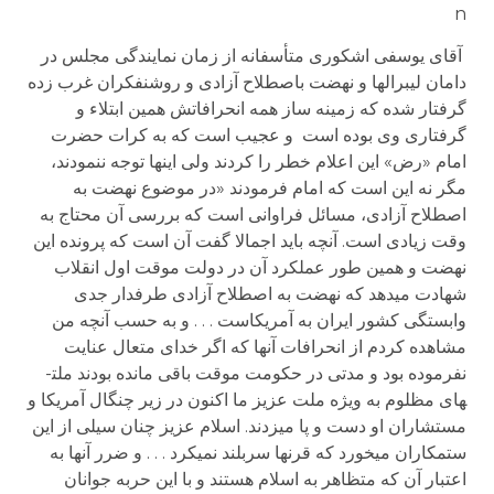
n
آقای یوسفی اشکوری متأسفانه از زمان نمایندگی مجلس در
دامان لیبرالها و نهضت باصطلاح آزادی و روشنفکران غرب زده
گرفتار شده که زمینه ساز همه انحرافاتش همین ابتلاء و
گرفتاری وی بوده است و عجیب است که به کرات حضرت
امام «رض» این اعلام خطر را کردند ولی اینها توجه ننمودند،
مگر نه این است که امام فرمودند «در موضوع نهضت به
اصطلاح آزادی، مسائل فراوانی است که بررسی آن محتاج به
وقت زیادی است. آنچه باید اجمالا گفت آن است که پرونده این
نهضت و همین طور عملکرد آن در دولت موقت اول انقلاب
شهادت می­دهد که نهضت به اصطلاح آزادی طرفدار جدی
وابستگی کشور ایران به آمریکاست . . . و به حسب آنچه من
مشاهده کردم از انحرافات آنها که اگر خدای متعال عنایت
نفرموده بود و مدتی در حکومت موقت باقی مانده بودند ملت­
های مظلوم به ویژه ملت عزیز ما اکنون در زیر چنگال آمریکا و
مستشاران او دست و پا می­زدند. اسلام عزیز چنان سیلی از این
ستمکاران می­خورد که قرن­ها سربلند نمی­کرد . . . و ضرر آنها به
اعتبار آن که متظاهر به اسلام هستند و با این حربه جوانان