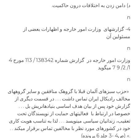
د) دامن زدن به اختلافات درون حاکمیت.
n
4- گزارشهای وزارت امور خارجه و اظهارات بعضی از
مسئولین آن
n
وزارت امور خارجه در گزارش شماره 138342 / 113 مورخ 4
1/ 2/ 9 7 می­گوید
n
«حزب سبزهای آلمان قبلا با گروهک منافقین و سایر گروه­های
مخالف رادیکال ایران تماس داشت . . . در قسمت دیگری از
گزارش خود پس از بیان هدف اساسی بنیادهانریش بل . . .
خصوصا در ارتباط با فعالیت­های حمایت از نویسندگان تحت
تعقیب، زندانیان سیاسی می­نویسد . . . لذا به تناسب هویت کاری
خود در کشورهای مورد نظر با مخالفین تماس برقرار می­کند . .
.» (ص4 -3 جلد 6 پرونده)