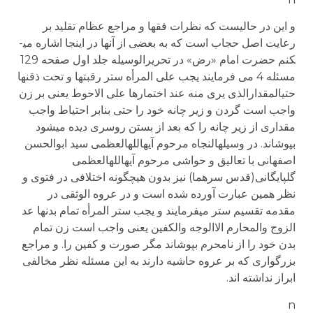
و این در حالیست که نظرات فقها و مراجع عظام تقلید بر
رعایت اصل حجاب است که به بعضی از آنها در اینجا اشاره می­
کنم حضرت امام «رض» در تحریرالوسیله جلد اول صفحه 129
مسئله 4 می فرمایند یجب علی المرأه ستر رقبتها و تحت ذقنها
حتی­المقدار­الذی یری منه عند اختمارها علی الاحوط یعنی بر زن
واجب است گردن و زیر چانه خود را حتی بنابر احتیاط واجب
مقداری از زیر چانه را که بعد از بستن روسری دیده می­شود
بپوشاند. در وسیله­النجاه مرحوم آیه­الله­العظمی سید ابوالحسن
اصفهانی با تعالیق و حواشی مرحوم آیه­الله­العظمی
گلپایگانی(قدس سرهما) نیز بدون هیچگونه اختلافی در فتوی و
نظر همین عبارت آورده شده است و در عروه الوثقی در
مقدمه تقسیم ستر می­فرمایند و یجب ستر المرأه تمام بدنها عد
الزوج والمحارم الاالوجه والکفین یعنی واجب است زن تمام
بدن خود را از نامحرم بپوشاند مگر صورت و کفین را. و مراجع
بزرگواری که بر عروه حاشیه دارند به این مسئله نظر مخالفی
ابراز نداشته اند.
n