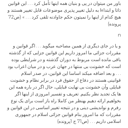
باور من می­توان در پی و بنیان همه اینها تأمل کرد . . . این قوانین
ذاتا و ابتداءا به دلیل تغییر پذیری موضوعات قابل تغییر هستند و
هیچ کدام از اینها را نمی­تون حکم جاوادنه تلقی کرد . . . » (ص72
پرونده)
n
و یا در جای دیگری از همین مصاحبه می­گوید . . . اگر قوانین و
مقررات جزائی ما امروز داریم این قوانین جزایی که از گذشته
باقی مانده است مربوط به دوران گذشته و در شرایطی بوده
است که خشونت بی منتها در جهان عرب و در میان اعراب بود
. . . و بعد اضافه می­کند اساسا این قوانین، در صدر اسلام
قوانینی هستند در دفاع از حقوق فرد در برابر نظام و خشونت
قبایلی وآن خشونت بی نهایت قبایلی، حال اگر در باره همه این
ها یک تجدید نظر بکنیم. تعریف و تفسیر امروزی از اینها اگر
بخواهیم ارائه دهیم به­نظر من کاملا راه باز است برای یک نوع
رفرم و نواندیشی دینی و در نتیجه تغییر اساسی در این قوانین و
مقررات که ما امروز بنام قوانین جزائی اسلام در جمهوری
اسلامی داریم . . . (ص71 ج 1پرونده)