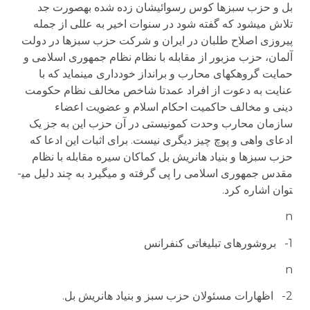
بل و حزب سبزها کوس رسوائیشان زده شده به­صورت جد
تلاش می­شود که گفته شود در سنوات اخیر به عللی از جمله
پیروزی اصلاح طلبان در ایران و شرکت حزب سبزها در دولت
آلمان، حزب مزبور از مقابله با نظام نظام جمهوری اسلامی و
حمایت گروهکهای محارب و برانداز خودداری می­نماید که با
عنایت به دعوت از افراد عمدتا شاخص مخالف نظام حکومت
دینی و مخالف حاکمیت احکام اسلام و عضویت اعضاء
سازمان محارب وحدت کمونیستی در آن حزب این به جز یک
ادعای واهی و پوچ چیز دیگری نیست. برای اثبات این ادعا که
حزب سبزها و بنیاد هانریش بل کماکان سیره مقابله با نظام
مقدس جمهوری اسلامی را پی گرفته و می­گیرد به چند دلیل می­
توان اشاره کرد.
n
1- بروشورهای تبلیغاتی کنفرانس
n
2- اظهارات مسئولان حزب سبز و بنیاد هانریش بل.