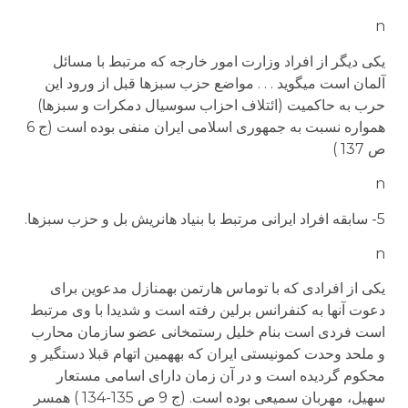
n
یکی دیگر از افراد وزارت امور خارجه که مرتبط با مسائل
آلمان است می­گوید . . . مواضع حزب سبزها قبل از ورود این
حرب به حاکمیت (ائتلاف احزاب سوسیال دمکرات و سبزها)
همواره نسبت به جمهوری اسلامی ایران منفی بوده است (ج 6
ص 137 )
n
5- سابقه افراد ایرانی مرتبط با بنیاد هانریش بل و حزب سبزها.
n
یکی از افرادی که با توماس هارتمن به­منازل مدعوین برای
دعوت آنها به کنفرانس برلین رفته است و شدیدا با وی مرتبط
است فردی است بنام خلیل رستم­خانی عضو سازمان محارب
و ملحد وحدت کمونیستی ایران که به­همین اتهام قبلا دستگیر و
محکوم گردیده است و در آن زمان دارای اسامی مستعار
سهیل، مهربان سمیعی بوده است. (ج 9 ص 135-134 ) همسر