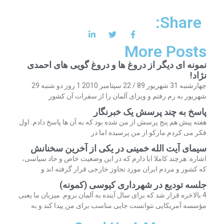
Share:
More Posts
نمونه ای دیگر از دروغ ها و دروغ گویی های احمدی
نژاد!
چهارشنبه 31 شهریور 89 / 22 سپتامبر 2010 1 روز دو شنبه 29
شهریور به رم رفتم و ویزای آلمان را از سفرات آن کشور
پاسخ به چند پرسش یک خبرنگار
هفته پیش هم پنج پرسش از من شده بود که به آن ها پاسخ دادم. اول
فکر می کردم مارکو از من پرسیده اما در
سیمای آیت الله خمینی در یکی از آخرین سخنانش
اشاره: هرچند کاملا ابا دارم که در این وضعیت خاص و حاد سیاسی،
که کشور و مردم ایران مورد تجاوز خارجی قرار گرفته اند و
جلسه تودیع در شهرداری کیوسی (کمونه)
4 بالاخره قرار شد که برای سال آینده به آلمان بروم. میزبان ما یعنی
مؤسسه آمریکایی نتوانست جایی مناسب برای من پیدا کند و به