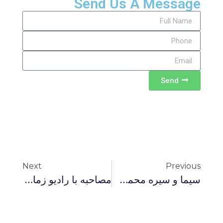
Send Us A Message
Send
Next
Previous
سیما و سیره محمدۖ در قرآن 10 بخش سوم: محمد و مِلكداري
مصاحبه با راديو زمانه در ارتباط با ابتکار رهبران جنبش سبز و نگرانی حاکمیت