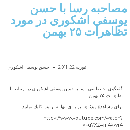
مصاحبه رسا با حسن
یوسفی اشکوری در مورد
تظاهرات ۲۵ بهمن
فوریه 22, 2011
حسن یوسفی اشکوری
گفتگوی اختصاصی رسا با حسن یوسفی اشکوری در ارتباط با
تظاهرات ۲۵ بهمن
براى مشاهدهٔ ويدئوها، بر روى آنها به ترتيب كليك نماييد:
httpv://www.youtube.com/watch?
v=g7XZ4mAXwr4