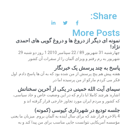
Share:
More Posts
نمونه ای دیگر از دروغ ها و دروغ گویی های احمدی
نژاد!
چهارشنبه 31 شهریور 89 / 22 سپتامبر 2010 1 روز دو شنبه 29
شهریور به رم رفتم و ویزای آلمان را از سفرات آن کشور
پاسخ به چند پرسش یک خبرنگار
هفته پیش هم پنج پرسش از من شده بود که به آن ها پاسخ دادم. اول
فکر می کردم مارکو از من پرسیده اما در
سیمای آیت الله خمینی در یکی از آخرین سخنانش
اشاره: هرچند کاملا ابا دارم که در این وضعیت خاص و حاد سیاسی،
که کشور و مردم ایران مورد تجاوز خارجی قرار گرفته اند و
جلسه تودیع در شهرداری کیوسی (کمونه)
4 بالاخره قرار شد که برای سال آینده به آلمان بروم. میزبان ما یعنی
مؤسسه آمریکایی نتوانست جایی مناسب برای من پیدا کند و به