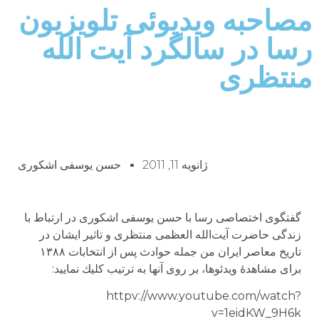
مصاحبه ويديوئى تلويزيون
رسا در سالگرد آيت الله
منتظرى
ژانویه 11, 2011
حسن یوسفی اشکوری
گفتگوی اختصاصی رسا با حسن یوسفی اشکوری در ارتباط با
زندگی‌ حاضرت آیت‌الله العظمی منتظری و تاثیر ایشان در
تاریخ معاصر ایران من جمله حوادث پس از انتخابات ۱۳۸۸
براى مشاهدهٔ ويدئوها، بر روى آنها به ترتيب كليك نماييد:
httpv://www.youtube.com/watch?
v=1eidKW_9H6k