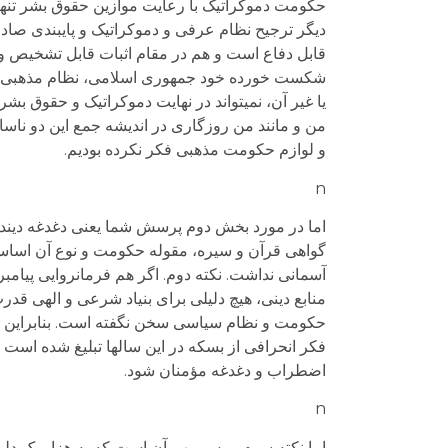
حکومت دموکراتیک با رعایت موازین حقوق بشر تنها را
دیگر ترجیح نظام عرفی و دموکراتیک و پایبندی صادق
قابل دفاع است و هم در مقام اثبات قابل تشخیص و
شکست خورده خود جمهوری اسلامی، نظام مذهبی و 
یا غیر آن، نمی­تواند در نهایت دموکراتیک و حقوق ب
من و مانند من روزگاری در اندیشه جمع این دو ناساز 
و لوازم حکومت مذهبی فکر نکرده بودیم.
n
اما در مورد بخش دوم پرسش شما یعنی دغدغه دینداری
گواهی قرآن و سیره، مقوله حکومت و نوع آن اساسا 
آسمانی نداشت. نکته دوم. اگر هم فرمانروایی پیامبر
منابع دینی، هیچ دلیلی برای بنیاد شرعی و الهی قد
حکومت و نظام سیاسی سخن نگفته است. بنابراین هی
فکر انحرافی از بسکه در این سالها تبلیغ شده است
اضطراب و دغدغه مؤمنان شود.
n
اما نکته سوم و بس مهم آن است که به هزار یک د