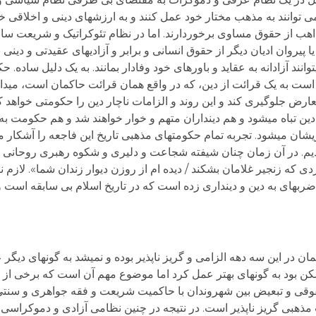
 توانند به مذهب مختار خود عمل کنند و به ارزش­های دینی و اخلاقی خود 
اهب از حقوق مساوی برخوردارند. اما در نظام تئوکراتیک و شریعت سال
پیروان ادیان دیگر از حقوق انسانی و برابر و آزادی­های عقیدتی و دینی ب
وانند آزادانه به عقاید و باورهای خود وفادار بمانند. به یک دلیل ساده
است به یک قرائت از دین، که در واقع همان قرائت حاکمان است، میدان
ارض جلوگیری کند و این روند و الزامات ناچار دین را حکومتی خواهد کر
ین تباه می­شود و هم دینداران متهم و خوار خواهند شد و هم حکومت به 
می­شود. تجربه تمام حکومت­های مذهبی تاریخ این فاجعه را آشکار می­
ه بودیم. در آن زمان چنان شیفته شجاعت و دلیری و شکوه رهبری روحانی 
دی که زنجیر غلامان بشکند / دیده ام از روزن دیوار زندان شما». لازم ن
به­ای به دین و دینداری زده است که در تاریخ اسلام بی سابقه است و ب
ان در این سه دهه الزامی و گریز ناپذیر بوده و نمی­شد به گونه­ای دیگر
ن بود به گونه­ای بهتر عمل کرد اما موضوع مهم آن است که برخی از
قوقی و تبعیض بین شهروندان با حاکمیت شریعت و فقه جواهری و سنتی 
مذهبی گریز ناپذیر است. در نتیجه در چنین نظامی آزادی و دموکراسی