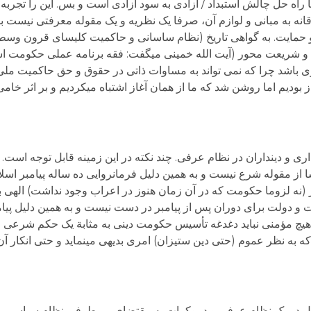
ه حل چالش استبداد / آزادی به سود آزادی است و بس. این را تجربه به 
انه به مبانی و لوازم آن، صرفا یک نظریه و یک مقوله معرفتی نیست ب
 حمایت. به گواهی تاریخ (نظام ساسانی و حاکمیت کلیسای قرون وسط
شریعت محور (آیت الله خمینی می­گفت: فقه برنامه عملی حکومت ا
شری باشد چرا که نمی تواند به مساوات ذاتی در حقوق و حق حاکمیت ملی 
بودیم اما روشن شد که ما از همان آغاز اشتباه می­کردیم و بر اثر خامی
 و دینداران در نظام عرفی. چند نکته در این زمینه قابل توجه است. 
از مقوله شرع نیست و به همین دلیل فرمانروایی ده ساله پیامبر اسلا
 (نه لزوما حکومت که در آن زمان هنوز در اعراب وجود نداشت) الهی بو
رت و دولت برای دوران پس از پیامبر در دست نیست و به همین دلیل پی
چ مؤمنی نباید دغدغه تأسیس حکومت دینی به مثابة یک حکم شرعی و خ
 که به نظر عموم (حتی دین ستیزان) امری بدیهی می­نماید و حتی انکا
لیل در یک نظام عرفی و دموکرات به مقتضای بی طرفی نظام سیاسی 