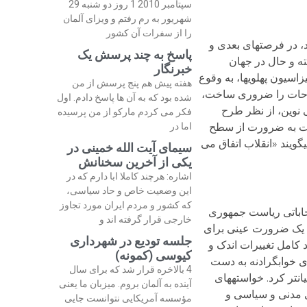
سپتامبر 2010 1 روز دو شنبه 29
شهریور به رم رفتم و ویزای آلمان
را از سفرات آن کشور
، در فرصت­های بعدی و
پاسخ به چند پرسش یک
ته و حال در جهان
خبرنگار
یون پهلوی­ها، به وقوع
هفته پیش هم پنج پرسش از من
 اصلاحات را ضروری ساخت،
شده بود که به آن ها پاسخ دادم. اول
 نوین، از نظر طرح
فکر می کردم مارکو از من پرسیده
 است به ضرورت از سطح
اما در
گویند «انقلاب اتفاق می
سیمای آیت الله خمینی در
یکی از آخرین سخنانش
اشاره: هرچند کاملا ابا دارم که در
این وضعیت خاص و حاد سیاسی،
که کشور و مردم ایران مورد تجاوز
تخاباتی ریاست جمهوری
خارجی قرار گرفته اند و
ی یک ضرورت عینی برای
جلسه تودیع در شهرداری
امل تغییرات اندک و
کیوسی (کمونه)
ی خوابگرادنه به دست
4 بالاخره قرار شد که برای سال
تر کرد. خواسته­های
آینده به آلمان بروم. میزبان ما یعنی
ی مدنی و سیاسی و
مؤسسه آمریکایی نتوانست جایی