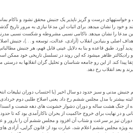
ف و خواسته­های درست و گریز ناپذیر یک جنبش محقق نشود و ناکام بماند
 و خود را نشان می­دهد. برای اثبات این مدعا نیازی به مرور تاریخ گذش
ن مدعا را نشان می­دهد. ناکامی نسبی مشروطه و شکست نسبی مدرنیزاس
تحقق اهداف اصلی و بنیادین انقلاب (آزادی، عدالت، توسعه و . . .)، جنبش
ید آورد. طبق قاعده و بنا به دلایل عینی قابل فهم، هر جنبش مطالباتی
ر و رادیکال­تر ظاهر می­شود که این روند در تسلسل تاریخی خود ممکن
یدا کند. از این رو جامعه شناسان و تحلیل گران انقلابها به درستی می­
ند و بعد انقلاب رخ دهد.
نم جنبش مدنی و سبز حدود دو سال اخیر (با احتساب دوران تبلیغات ان
البته بیشتر با مدل مجلس ششم رخ داد. یعنی اصلاح طلبی دوم خرداد
ه از جنگ هشت ساله و دوران دشوار خشونت های دهه شصت و انسداد ک
 در نهایت برای خروج حاکمیت از بحران ناکارآمدی بود که تا حدود
وران نیز بر سرعت و شتاب آن افزود و مجلس ششم آن را بارور و عیان­
 به ویژه مجلس ششم اعلام شد، عبارت بود از: قانون گرایی، آزادی ها