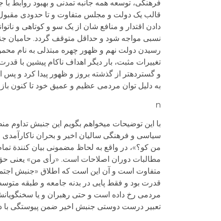
فرهنگی، توسعه همه جانبه تمدنی و بهبود روابط با ج
قالب یک دولت و مجلس متفاوت و تا حدودی مقبول و
دادن اقتدار و منافع شان از یک سو و کوتاهی و ن
نسبی مواجه شود و حداقل متوقف گردد. حامیان جنبش
رسیدن دولت نهم و ظهور چهره مبتذلی به نام محمو
تغییرات مثبت، بار دیگر اهداف ناکام پیشین با قدرت 
و گسترده­تر از گذشته بروز و ظهور پیدا کرد و پس ا
به دلیل توان مردمی عظیم و عمیق خود تا کنون باز ن
n
با این توضیحات می­خواهم بگویم این جنبش تداوم م
سیاسی و فرهنگی سالیان اخیر و بحران ناکارآمدی 
من کو؟»، در واقع به لحاظ مضمونی بیان کنندة تمام
مطالبات دوران اصلاحات است. «رأی من» یعنی حق آزا
متفاوت است و آن این است که اطلاق «جنبش اجتماع
قدرت بود و فقط پایی در بدنه جامعه و طبقه متوسط
مردمی رخ داده است و حتی رهبران و یا سخنگویانش
تعبیر درست دوستی جنبش اخیر ضمن پیوستگی با د