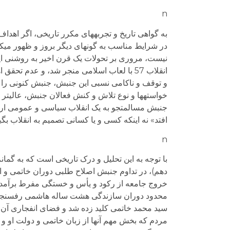
n
به گواهی تاریخ و تجربه­های مکرر تاریخی، اگر اهدا
در شرایط مناسب به گونه­ای دیگر بروز و ظهور می­کند
نیست، مروری بر تحولات یک قرن اخیر به روشنی ای
انقلاب 57 با لعاب اسلامی منجر شد، و عدم 
و توقف و ناکامی نسبی این جنبش، جنبش کنونی را پد
خواسته­ها و نوع تلاش و کنش فعالان جنبش، عالی­ت
جنبش مسالمت­جو به یک انقلاب سیاسی و عمومی ارتقا پ
افتد» نه اینکه کسی و یا کسانی تصمیم به انقلاب بگیر
n
با توجه به این تحلیل و درک تاریخی است که به گما
دهم)، در تداوم جنبش اصلاح طلبی دوران خاتمی و 
خروج جامعه از رکود و یأس و خستگی مفرط برآمد
محدود دوران سازندگی هشت ساله هاشمی رفسنجانی و
سید محمد خاتمی کلید زده شد و فضای انفجاری آن د
مردم که بخش مهم آنها از زبان خاتمی و دولت او و