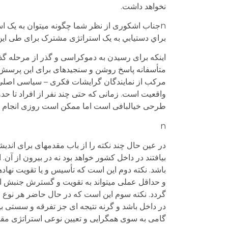
نخواهد داشت.
nجناب اشکوری از نظر شما چگونه میتوان به يک 
براي دستيابي به يک استراتژی مشترک برای طی اي
اینکه برای رسیدن به دموکراسی و گذر از مرحله گذ
متأسفانه پاسخ روشن و سنجیده­ای برای این پرسش ن
مرکب از نمایندگان گرایشات فکری – سیاسی اصلی کن
واقعیت است. زمانی که حتی چند نفر از افراد تا حد
طرحی خیالبافی است اما ممکن است روزی انجام ش
n
در عین حال چند نکته را از باب مقدمه­ای برای اندی
بیافتند در داخل کشور خواهد بود نه در بیرون از آن
باشد. نکته دوم این است که تأسیس و یا تقویت نهاد
و حداقل عملی می­تواند به تقویت و گسترش جنبش ا
گردد. نکته سوم این است که در حال حاضر هر نوع ف
در داخل باشد و گرنه نتیجه ای جز تفرقه و سستی بیش
گامی به سوی همگرایی و تعیین نوعی استراتژی مقط