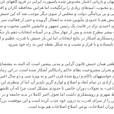
هان و بازیابی اعتبار مخدوش شده پاسپورت ایرانی در فرودگاههای غربی.
 محبوب، امیدهای زیادی را برانگیخت اما هراس محافظه کاران و اقت
اتوانی و بی برنامگی دولت و مجلس از سوی دیگر موجب شد که این جن
 هم تا حدودی مأیوس شده به انفعال گرویده و حتی از فعالیت سر باز 
د احمدی نژاد در قامت یک رئیس جمهور و جانشین خاتمی محبوب و سیر
بیشر مطرح شدند و پس از چهار سال و در آستانه انتخابات دهم بار دیگر 
زدستکاری آشکار در نتایج انتخابات اما این بار جنبش با قدرت عظیم و 
ایستاده و با فراز و نشیب و به شکل نقطه چین به راه خود می­رود.
نطقی همان جنبش قانون گرایی و مدنی پیشین است که البته به مقتضای
و بحران مشروعیت نظام حاکم رادیکال­تر آشکار شده است. در این زما
 خواسته­های ناکام و دریغ شدة قرن اخیر و به ویژه سی و دو سال اخی
دی در تمام ابعاد و اضلاع و لوازم گریز ناپذیر آن. اما از منظری ای
ی» به تحولات دوران خاتمی تا حدودی مشکل است چرا که آن تلاش­ها 
 شهری و روشنفکری داشت اما تحول اخیر کاملا در بدنه جامعه و در 
 را از سرای قدرت به درون خود جذب کرده است و این موفقیت بزرگی
وران اصلاحات، نوعی اصلاح اصلاحات هم بوده است.