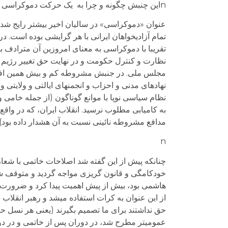
nاین چنبش چگونه و چرا به يک حرکت دموکراسی خواهانه تبديل شد و دلايل ان چه بود؟ n
عنوان «دموکراسی» در سالیان اخیر بیشتر رایج شده 
تمام آزادیخواهان ایرانی با هر گرایشی بوده است. د
تقریبا با دموکراسی به معنای امروزین آن مترادف 
نظارت و کنترل حکومت و در نهایت حق تغییر رژیم 
مجلس ملی. در جنبش مشروطه کم و بیش همین افکا
نهادهای مدنی و احزاب و انجمن­های ایالتی و ولایتی 
نظام سیاسی نوپا با موانع گوناگون (از جمله خامی 
به کامیابی مطلوب نرسید. انقلاب ایران، که در واق
مدافع مشروطه نائینی نسبت به آن هشدار داده بود)
n
چنانکه پیش از این گفته شد اصلاحات خاتمی با شعار ق
خودکامگی و قانون گریزی مواجه گردید و متوقف شد.
از این عنوان به کرات استفاده می­شد و رهبر انقلاب
حق نداشتند برای ما تصمیم بگیرند (یعنی هر نسل 
عمومی­تر مطرح شد، در دوران پس از خاتمی و در دول