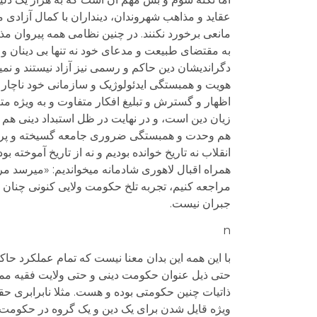
عقاید و مذاهب شهروندان، دینداران با کمال آزادی می
مانعی برخورد نکنند. در چنین نظامی همه پیروان مذ
به مقتضای طبیعت و مدعای خود نه تنها بی دینان و یا 
دگراندیشان دین حاکم و رسمی نیز آزاد نیستند و نمی­ت
هویت و همبستگی ایدئولوژیک و سازمانی خود ناچار 
اظهار و گسترش و تبلیغ افکار متفاوت و به ویژه متع
زیان دین است، و در نهایت در ظل استبداد دینی هم د
هم وحدت و همبستگی ضروری جامعه گسیخته و پریشان 
انقلاب نه تاریخ خوانده بودیم و نه از تاریخ آموخت
همراه اقبال لاهوری شادمانه می­خواندیم: «می­رسد مر
مراجعه کنیم، تجربه تلخ حکومت ولایی کنونی چنان ضر
جبران نیست.
n
با این همه این بدان معنا نیست که تمام عملکرد حاکم
حتی ذیل عنوان حکومت دینی و حتی ولایت فقیه ممک
ذاتیات چنین حکومتی بوده و هست. مثلا نابرابری ح
ویژه قایل شدن برای یک دین و یک گروه در حکومت 