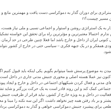
استراتزی برای دوران گذار به دموکراسی دست يافت و مهمترين مانع
ن مسیر چیست؟n
ار به یک استراتژی روشن و استوار و اجماعی نسبی و ملی نیاز هست، 
دارم. احتمالا معتبرترین و مؤثرترین راه برای تحقق این خواسته تشک
ونی ایران از داخل و خارج باشد اما فعلا چنین طرحی در حد آرمان و
ودی همفکر و در یک جبهه فکری – سیاسی حتی در خارج از کشور نتوانند ب
ود.
شیدن به موضوع پرسش شما می­توانم بگویم. یکی اینکه باید قبول کنیم اگ
. اکنون نیز عملا هسته اصلی و محوری جنبش مدنی جاری در داخل است و 
های مدنی و فعال کردن شبکه­های اجتماعی در داخل و خارج و ایجاد پی
جتماعی کمک کند و این روند قادر است به یک حرکت بزرگتر و شاید تش
عالیت در داخل و به ویژه خارج از کشور، نباید فراتر از ظرفیت جنبش
تر و بر باد رفتن همه چیز نخواهد داشت. اگر این سه نکته را مبنا و مع
عی برای پیشبرد جنبش دموکراسی خواهی و گذار به دموکراسی برداشت