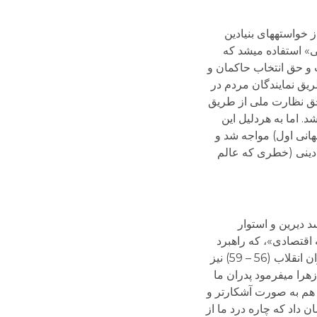
خواسته­های بنیادین
ی» استفاده می­شد که
 و حق انتخاب حاکمان و
یق نمایندگان مردم در
حق نظارت ملی از طریق
. اما به هردلیل این
هانی اول) مواجه شد و
د دینی (خطری که عالم
د دیرین و استوار
اقتصادی»، که راهبرد
هاشمی بود، بیش از پیش اهمیت پیدا کرد و ضرورت خود را نشان داد. با اینکه دموکراسی همواره مطرح بوده و حتی در دوران انقلاب (56 – 59) نیز
هرا می­فرمود پدران ما
هم به صورت آشکار­تر و
 داد که چاره درد ما از