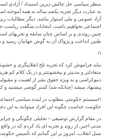
منظر سیاسی حل چالش دیرین استبداد / آزادی است
به عبارت دیگر تجربه یکصد ساله به همه آموخته اس
آزاد عمومی و ملی استوار نباشد، دیگر مطالبات ری
اجتماعی نخواهیم داشت. انتخابات شگفت ریاست جمهوری
چنین روندی و بر اساس چنان سابقه و تجربه­ای اس
طنین انداخت و پژواک آن به گوش جهانیان رسید و هن
n
نباید فراموش کرد که تجربه تلخ انقلابی­گری و خشونت­
متعادل­تر و مدنی­تر و بی­خشونت­تر و در یک کلام کم
دموکراسی و به ویژه حقوق بشر از اهمیت و مقبولیت
پیشنهاد می­شد (چنانکه شد) کمتر گوشی می­شنید و
حکومت جداست چگونه اين افراد ميتوانند به این دغ
در مقام گزارش توصیفی – تحلیلی چگونگی و چرایی
مدنی اخیر، از روند و تجربه ای یاد کردم که در واقع 
نسل انقلاب، امروز بر این گمانم که تأسیس حکومت 