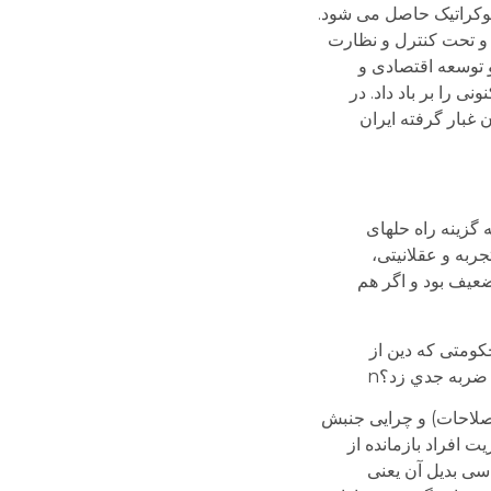
وکراتیک حاصل می شود.
 و تحت کنترل و نظارت
 توسعه اقتصادی و
 را بر باد داد. در
غبار گرفته ایران
 گزینه راه حل­های
جربه و عقلانیتی،
عیف بود و اگر هم
سياری دغدغه دين دارند . در حکومتی که دین از
 ضربه جدي زد؟n
صلاحات) و چرایی جنبش
ت افراد بازمانده از
سی بدیل آن یعنی