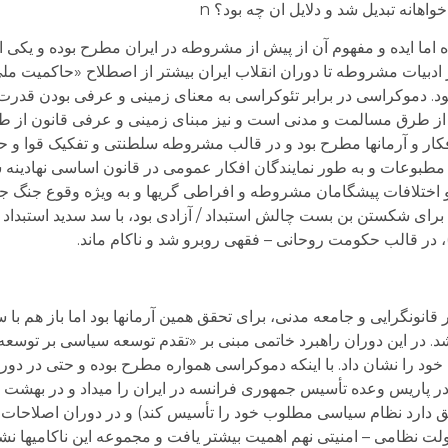
اما ایده و مفهوم آن از پیش از مشروطه در ایران مطرح بوده و یکی از 
ر ادبیات مشروطه تا دوران انقلاب ایران بیشتر از اصطلاح «حاکمیت مل
بود. دموکراسی در برابر تئوکراسی به معنای زمینی و عرفی بودن قدرت
از طرق مسالمت و مدنی است و نیز مبنای زمینی و عرفی قانون از طر
ر و آرمانها مطرح بود و در قالب مشروطه سلطنتی و تفکیک قوا و 
و مطبوعات و به طور نمایندگان افکار عمومی در قانون اساسی نهادینه شد
و اختلافات پیشگامان مشروطه و افراطی گری­ها و به ویژه وقوع جنگ ج
ع برای شکستن بن بست چالش استبداد / آزادی بود، با سد سدید استبدا
، در قالب حکومت روحانی – فقهی روبرو شد و ناکام ماند.
انونگرایی و جامعه مدنی، برای تحقق همین آرمانها بود اما باز هم با س
 در این دوران راهبرد خاتمی مبنی بر «تقدم توسعه سیاسی بر توسعه 
 در پاریس وعده تأسیس جمهوری فرانسه در ایران را می­داد و در بهشت ز
حق دارد نظام سیاسی مطلوب خود را تأسیس کند) و در دوران اصلاحات 
ت نظامی – امنیتی نهم اهمیت بیشتر یافت و مجموعه این ناکامی­ها نشان