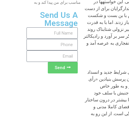
 این خواسته­ها در
مناسب برای من پیدا کند و به
دارگرایان برای از دست
Send Us A
بش با بن بست و شکست
Message
زدند. اما با به قدرت
 نزولی شتابناک روند
سر بر آورد و رادیکال­تر
انفجاری به عرصه آمد و
Send
 شرایط جدید و انسداد
ن پرسش بنیادین «رأی
ر و به طور خاص
ن جنبش با سلف خود
بیشتر در درون ساختار
فضای کاملا مدنی و
 است. از این رو به