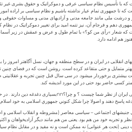
 که با تأسیس نظام سیاسی عرفی و دموکراتیک و حقوق بشری غیر تئ
ت که تا جمهوری تمام عیار نداشته باشیم و نظام سیاسی بر اراده امور
ز و درشت ملی مانند جامعه مدنی و آزادی­های مدنی و مساوات حقوقی و
 دهم و فرجام آن، نیز تتمه امید برای تغییر دموکراتیک در نظام کنونی
ت که شعار »رأی من کو؟» با تمام طول و عرض و عمقش در زیر آسمان 
وز هم ادامه دارد.
های انقلابی در ایران و در سطح منطقه و جهان، نسل آگاه­تر امروز را به
 هزینه­تر متمایل و حتی متقاعد کرده است. روشن است که در فضای چنین ت
 بیشتری برخوردار می­شود. در سی سال قبل چنین تجربه و عقلانیتی ض
 کمتر کسی حاضر بود حتی در این مورد اندیشه کند.
nسیستم حکومتی مطلوب در اینده سياسی اجتماعی ایران از نظر شما چيست ؟ و چرا؟nnب
دغه پاسخ دهند و اصولا چرا شکل کنوني جمهوري اسلامی به خود اسلام
 جنبش­های اجتماعی – سیاسی معاصر (مشروطه و انقلاب اسلامی و ا
نظر و تجربه خود من هم بود. یعنی من هم مانند دیگر آزادی­خواهان و اکثری
دینی (تحت هر عنوانی) نه ممکن است و نه مفید و در مقابل نظام سیا