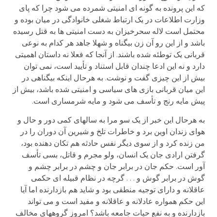
که این پرونده به گونه ای امنیتی شمرده می شود چرا که پای
وزارت اطلاعات در یک ارتباط شغلی خانوادگی در میان بوده و
محتمل است لاله سحرخیزان به دست امنیتی ها به قتل رسیده
باشد و از این رو آن زن بیگناه و شهلا جاهد هر کدام به نوعی
قربانی یک توطئه شده باشند. از آنجا که فعلا نه داستان اهمیتی
دارد و نه این ادعا چندان قابل استناد و تأیید است، نمی توان
بیش از این چیزی گفت و نوشت. به هرحال اینکه بیگناهی در
این میان قربانی بازی های سیاسی و امنیتی شده باشد، بیش از
پیش مایه رنج و تأسف می شود و مایه شرمساری است.
به هرحال این خبر از یک سو مرا به سالهای کمی دور و حال و
هوای زندان اوین برد و خاطرات تلخ و شیرین آن دوران را در
من زنده کرد و از سوی دیگر نفس حادثه هم تکان دهنده بود،
گرفتن ارادی جان یک انسان، ولو مجرم و قاتل، بسی تأسف
آور است. حکم جان در برابر جان و چشم در برابر چشم و
گوش در برابر گوش و . . . گرچه در نظام قبیله ای حکمی
عاقلانه و دارای توجیه منطقی بود و شاید هم بازدارنده اما آیا
این حکم همواره عادلانه و عاقلانه و مفید است و می تواند
بازدارنده و به نفع حیات جامعه باشد؟ امروز گروههای مخالف