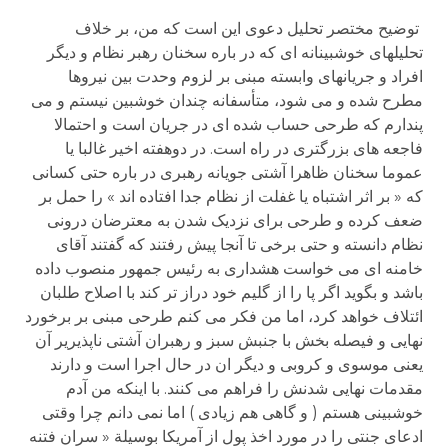
توضیح مختصر تحلیل دعوی این است که من، بر خلاف
تحلیلهای خوشبینانه ای که در باره سخنان رهبر نظام و دیگر
افراد و جریانهای وابسته مبنی بر لزوم وحدت بین نیروها
مطرح شده و می شود، متأسفانه چندان خوشبین نیستم و می
پندارم که طرحی حساب شده ای در جریان است و احتمالا
فاجعه های بزرگتری در راه است. در دوهفته اخیر غالبا یا
عموما سخنان ظاهرا آشتی جویانه رهبری در باره حتی کسانی
که « بر اثر اشتباه یا غفلت از نظام جدا افتاده اند » را حمل بر
ضعف کرده و طرحی برای نزدیک شدن به معترضان درونی
نظام دانسته و حتی برخی تا آنجا پیش رفتند که گفتند آقای
خامنه ای می خواست هشداری به رئیس جمهور منصوب داده
باشد و بگوید اگر پا را از گلیم خود دراز تر کند با اصلاح طلبان
ائتلاف خواهد کرد، اما من فکر می کنم طرحی مبنی بر برخورد
نهایی و فیصله بخش با جنبش سبز و رهبران آشتی ناپذیریر آن
یعنی موسوی و کروبی و دیگر ان در حال اجرا است و دارند
مقدمات نهایی شدنش را فراهم می کنند. با اینکه من آدم
خوشبینی هستم ( و گاهی هم زیادی ) اما نمی دانم چرا وقتی
ادعای جنتی را در مورد اخذ پول از آمریکا بوسیلة « سران فتنه