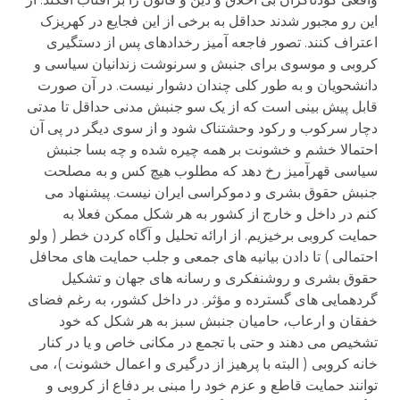
این رو مجبور شدند حداقل به برخی از این فجایع در کهریزک
اعتراف کنند. تصور فاجعه آمیز رخدادهای پس از دستگیری
کروبی و موسوی برای جنبش و سرنوشت زندانیان سیاسی و
دانشحویان و به طور کلی چندان دشوار نیست. در آن صورت
قابل پیش بینی است که از یک سو جنبش مدنی حداقل تا مدتی
دچار سرکوب و رکود وحشتناک شود و از سوی دیگر در پی آن
احتمالا خشم و خشونت بر همه چیره شده و چه بسا جنبش
سیاسی قهرآمیز رخ دهد که مطلوب هیچ کس و به مصلحت
جنبش حقوق بشری و دموکراسی ایران نیست. پیشنهاد می
کنم در داخل و خارج از کشور به هر شکل ممکن فعلا به
حمایت کروبی برخیزیم. از ارائه تحلیل و آگاه کردن خطر ( ولو
احتمالی ) تا دادن بیانیه های جمعی و جلب حمایت های محافل
حقوق بشری و روشنفکری و رسانه های جهان و تشکیل
گردهمایی های گسترده و مؤثر. در داخل کشور، به رغم فضای
خفقان و ارعاب، حامیان جنبش سبز به هر شکل که خود
تشخیص می دهند و حتی با تجمع در مکانی خاص و یا در کنار
خانه کروبی ( البته با پرهیز از درگیری و اعمال خشونت )، می
توانند حمایت قاطع و عزم خود را مبنی بر دفاع از کروبی و