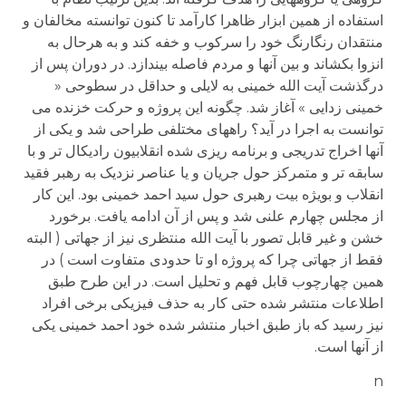
استفاده از همین ابزار ظاهرا کارآمد تا کنون توانسته مخالفان و
منتقدان رنگارنگ خود را سرکوب و خفه کند و به هرحال به
انزوا بکشاند و بین آنها و مردم فاصله بیندازد. در دوران پس از
درگذشت آیت الله خمینی به لایلی و حداقل در سطوحی «
خمینی زدایی » آغاز شد. چگونه این پروژه و حرکت خزنده می
توانست به اجرا در آید؟ راههای مختلفی طراحی شد و یکی از
آنها اخراج تدریجی و برنامه ریزی شده انقلابیون رادیکال تر و با
سابقه تر و متمرکز حول جریان و یا عناصر نزدیک به رهبر فقید
انقلاب و بویژه بیت رهبری حول سید احمد خمینی بود. این کار
از مجلس چهارم علنی شد و پس از آن ادامه یافت. برخورد
خشن و غیر قابل تصور با آیت الله منتظری نیز از جهاتی ( البته
فقط از جهاتی چرا که پروژه او تا حدودی متفاوت است ) در
همین چهارچوب قابل فهم و تحلیل است. در این طرح طبق
اطلاعات منتشر شده حتی کار به حذف فیزیکی برخی افراد
نیز رسید که باز طبق اخبار منتشر شده خود احمد خمینی یکی
از آنها است.
n