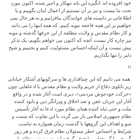
خود افزوده اند. انگیزه این باند تبهکار و اجیر شده، اکنون مورد
بحث ما نیست و نیز بر آن نیستیم از اعمال اینان بگوییم و یا
اطلاعاتی بر دانسته های خوانندگان بیافزاییم و به هر حال نمی
خواهیم بر این همه فاجعه مویه کنیم، که همه اینها را می دانند
و کار نظام مقدس و ولایت مطلقه از این حرفها گذشته و مویه
نیز چاره کار نیست. آنچه که اکنون می خواهم بگویم، یک تذکر
بیش نیست و آن اینکه احساس مسئولیت کنیم و بجنبیم و شیخ
دلیر را تنها نگذاریم.
n
همه می دانیم که این چماقداری ها و سرکوبهای آشکار خیابانی
زیر تابلوی دفاع از حریم ولایت و نظام مقدس با ادعاهایی چون
«حرکت خودجوش مردمی»، دیری است آغاز شده و در واقع
آغاز این جریان عفن و ضد اخلاق و ویرانگر دین و نابود کننده
ملت و حتی تباه کننده همان نظام مورد ادعا به آغاز تأسیس
نظام جمهوری اسلامی باز می گردد. با این تفاوت که سمت و
سو و اهداف این گروهها با گذشت زمان همواره به تناسب
شرایط و احساس خطر مسئولان نظام فرق کرده و هر روز
گروهی یا گروههایی را هدف گرفته اند. بدین ترتیب نظام با