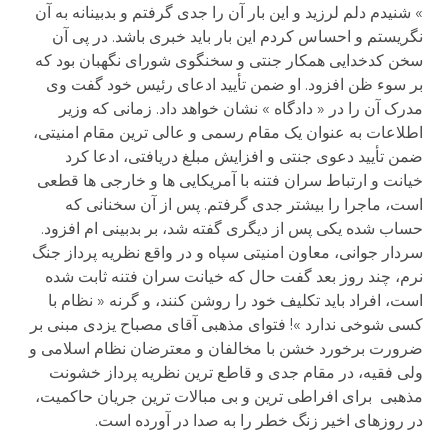
» شنیدم دلم لرزید و این بار آن را جدی گرفتم و بدبینانه به آن
نگریستم و احساس کردم این بار باید خبری باشد. در پی آن
سخن کدخدایی همکار جنتی و سخنگوی شورای نگهبان بود که
بر سوء ظن افزود. او ضمن تأیید ادعای رئیس خود گفت وی
مدرک آن را در « دادگاه » نشان خواهد داد. زمانی که وزیر
اطلاعات به عنوان یک مقام رسمی و عالی ترین مقام امنیتی،
ضمن تأیید دعوی جنتی و افزایش مبلغ دریافتی، ادعا کرد
خیانت و ارتباط سران فتنه با آمریکایی ها و خارجی ها قطعی
است، ماجرا را بیشتر جدی گرفتم. پس از آن سخنانی که
حساب شده یکی پس از دیگری گفته شد، بر بدبینی ام افزود.
سردار جوانی، معاون امنیتی سپاه و در واقع نظریه پرداز جنگ
نرم، چند روز بعد گفت حال که خیانت سران فتنه ثابت شده
است، افراد باید تکلیف خود را روشن کنند، و گرنه « نظام با
کسی شوخی ندارد »! فتوای مذهبی آقای مصباح یزدی مبنی بر
ضرورت برخورد خشن با مخالفان و معترضان نظام اسلامی و
ولی فقیه، در مقام جدی و قاطع ترین نظریه پرداز خشونت
مذهبی برای افراطی ترین و بی مبالات ترین جریان حاکمیت،
در روزهای اخیر زنگ خطر را به صدا در آورده است.