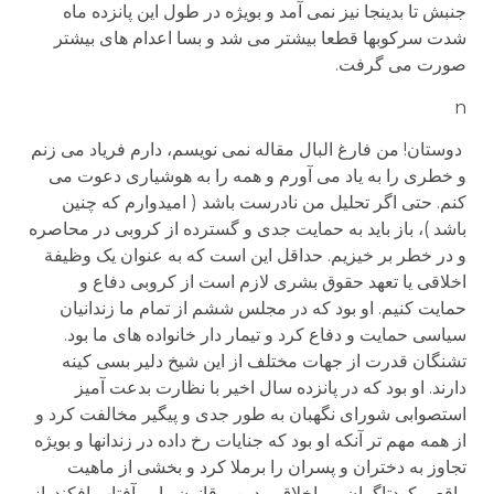
جنبش تا بدینجا نیز نمی آمد و بویژه در طول این پانزده ماه
شدت سرکوبها قطعا بیشتر می شد و بسا اعدام های بیشتر
صورت می گرفت.
n
دوستان! من فارغ البال مقاله نمی نویسم، دارم فریاد می زنم
و خطری را به یاد می آورم و همه را به هوشیاری دعوت می
کنم. حتی اگر تحلیل من نادرست باشد ( امیدوارم که چنین
باشد )، باز باید به حمایت جدی و گسترده از کروبی در محاصره
و در خطر بر خیزیم. حداقل این است که به عنوان یک وظیفة
اخلاقی یا تعهد حقوق بشری لازم است از کروبی دفاع و
حمایت کنیم. او بود که در مجلس ششم از تمام ما زندانیان
سیاسی حمایت و دفاع کرد و تیمار دار خانواده های ما بود.
تشنگان قدرت از جهات مختلف از این شیخ دلیر بسی کینه
دارند. او بود که در پانزده سال اخیر با نظارت بدعت آمیز
استصوابی شورای نگهبان به طور جدی و پیگیر مخالفت کرد و
از همه مهم تر آنکه او بود که جنایات رخ داده در زندانها و بویژه
تجاوز به دختران و پسران را برملا کرد و بخشی از ماهیت
واقعی کودتاگران بی اخلاق و دین و قانون را بر آفتاب افکند. از