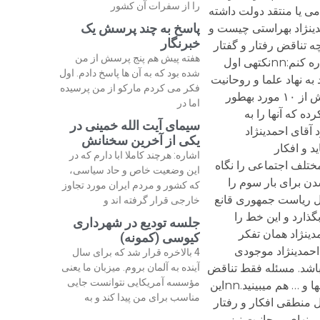
را از سفرات آن کشور
می یا منتقد دولت داشته
پاسخ به چند پرسش یک
 و هم‏فکران او است.nnمبنای اندیشه‏ی دینی احمدی‏نژاد به‏راستی چیست و
خبرنگار
با آن‏چه تناقض رفتار و گفتار
هفته پیش هم پنج پرسش از من
آقای احمدی‏نژاد ارزیابی می‏شود، می‏گوید:nمن نمی‏توانم در این زمینه پاسخ خیلی روشنی داشته باشم، جز این‏که به دو نکته اشاره کنم:nnنکته‏ی اول
شده بود که به آن ها پاسخ دادم. اول
 به نهاد علما و روحانیت
فکر می کردم مارکو از من پرسیده
چندان معتقد باشد و اساساً خیلی فقه‏محور نیستند.nبه همین دلیل هم هست که آقای احمدی‏نژاد در این پنج سال، شاید در بیش از ۱۰ مورد به‏طور
اما در
 که آنها را به
سیمای آیت الله خمینی در
 خود آقای احمدی‏نژاد
یکی از آخرین سخنانش
د و افکار
اشاره: هرچند کاملا ابا دارم که در
 مختلف اجتماعی را نگاه
این وضعیت خاص و حاد سیاسی،
ان انتخاب شدن برای بار سوم را
که کشور و مردم ایران مورد تجاوز
سال و هشت‏ سال ریاست جمهوری قانع
خارجی قرار گرفته اند و
گذارد و این خط را
جلسه تودیع در شهرداری
ره کنم.nnوجه غالب شخصیت آقای احمدی‏نژاد همان تفکر
کیوسی (کمونه)
آن هم این‏ طرفی است که با آن‌سو نمی‏خواند.nnبه‏هرحال آقای احمدی‏نژاد موجودی
4 بالاخره قرار شد که برای سال
باشد. مسئله فقط تناقض
آینده به آلمان بروم. میزبان ما یعنی
مؤسسه آمریکایی نتوانست جایی
بین تفکر افراطی و مذهبی با آزادی‏های اجتماعی نیست. این تناقض را شما در سیاست خارجی، در ارتباط با اقتصاد، دانشگاه‏ها و … هم می‏بینید.nnاین
مناسب برای من پیدا کند و به
ل منطقی افکار و رفتار
ان را تحلیل کرد و توضیح داد.nnحتی با منطق اسلام منهای روحانیت نیز