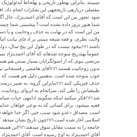
مفصلی درباره‏ی تاریخچه‏ی این تفکرات انجام داد، ا
من این است که در نهایت به حذف روحانیت و یا دست 
ولایت نظری، و فقه شیعه مبتنی بر ادعای نیابت امام ز
باشند.nnبی‏خود نیست که در طول این پنج سال،
مرتضی نبوی که از اصول‏گرایان بسیار سنتی هم هست، 
بدون روحانیت هستند.nnآقای ها
خوب متوجه شده است. به‌همین دلیل هم هست که این
حذف فیزیکی کنند.nnبنابراین گروه
طبیعی‏اش را طی کند، سرانجام به انزوای روحانیت
شد.nnفکر می‏کنید این‏که می‏گویید ادامه‏ی ح
است. مصداق «عدو شود سبب خیر، اگر خدا خواهد» اس
اسلامی آغاز شده است.nnچون ت
جامعه را به 
آقای احمدی‏نژاد به اوج رسیده است. آقای احمدی‏نژاد 