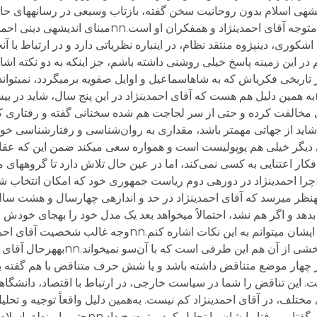
دیشه‏ی اسلام بدون روحانیت سخن گفته، بازتاب وسیعی در رسانه‏های حا
است.nnهمه‏ی اشاره‏های آقای نبوی بدون ذکر نام، متوجه آقای احمدی‏نژاد
ت؟nnآقای حسن یوسفی اشکوری، دین‏پژوه منتقد نظام، در این‏باره نظریاتی دارد و در ارتباط 
 تاریخی فکری‏اش که به شاه‏اسماعیل و اوایل صفویه برمی‏گردد، نمی‏تواند
ی مخالفت کرده و حتی از سر لجاجت هم شده سخنانی گفته و رفتاری کرده
ار کرده است.nnنکته‏ی دوم که شاید از جهاتی مهم‏تر باشد، مقداری به روان‌شناسی و رفتارشناسی
ی دیگر خیلی هم پوپولیست است و همواره سعی می‏کند ضمن این که عقای
آن افکار اعتنایی به کسی نمی‌کند، اما در عین حال تلاش دارد تا گروه‏های
دارد و به نوعی رأی آنها را در انتخابات داشته باشد.nچرا احمدی‏نژاد در دوره‏ی دوم ریاست جمهوری خود که امک
ارد، هنوز می‏خواهد آرای مردم را داشته باشد؟nnبه‏نظر می‏رسد که آقای احمدی‏نژاد در حد و اندازه‏ی چهار
هد و اگر هم نشد، احتمالاً می‏خواهد بعد یک مدل خود را به‏جای خودش ب
هم‏چنان ادامه بدهد. بنابراین در توجیه رفتار متناقض ایشان می‏توانم به این نکات اشا
بنیادگرایانه‏ی سرکوب‏گرایانه است، اما در عین حال بخشی از 
ز چهار موضع متناقض داشته باشد و یا شش حرف متناقض با هم گفته 
ختلف، در آقای احمدی‏نژاد کم نیست. به‌همین دلیل واقعاً توجیه و تحلی
ایشان بسیار دشوار است. شاید نشود با هیچ منطقی، گفتار و رفتار ایش