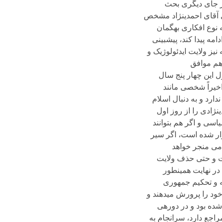
انه‏ای ندارند.nnالبته اگر لازم باشد، باید در جای دیگری بحث
ری آقای احمدی‏نژاد مشخص
این است که آقای احمدی‏نژاد، حال آگاهانه یا از سر اضطرار، هنوز همه‏ی افکار خود را بروز نداده است.nnچه نوع افکاری به‏گمان
ی اسلامی ادامه پیدا کند، پیش‏بینی
یز ولایت ایدئولوژیک و
 هم موافق
ول این چهار پنج سال
 و یا با آنها هم‏راه و هم‏فکر باشد.nجالب این است که اخیراً شخصی مانند
ارد و به دنبال اسلام
ی‏نژادی را از روز اول
سی و اگر هم بتوانند
ه آوار شده است، اگر سیر
می منجر خواهد
اهت و حتی حذف ولایت
 کسانی که به نوعی خواهان جدایی دین از دولت و سکولاریسم در ایران هستند، خبر خوبی نیست؟nnبله در نهایت همین‏طور
ه و تحکیم جمهوری
 ضد خود را پرورش می‏دهند و
ه شروع شده بود و در دوره‏ی
مراجع دارد، سرانجام به