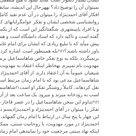
افکار آقای احمدی‏نژاد را می‏توان در آن عدم تقید 
روان‏شناسی شخصی ایشان و تفکر عوام‏گرایانه‏ای که دار
و یا افراد پایین‏شهری. شگفت‏انگیز این است که از یک‏س
پیش می‏آید که با تبلیغ زیادی که ایشان برای امام غ
باور داشته باشند؟nnبله همین‏طور اس
مهدویت نام نمی‏برم. به‏خاطر این‏که اعتقاد به مهد
شاه‏اسماعیل مدعی بود که با امام زمان مرتبط است و
نقل کرده‏اند
اسب به رودخانه می‏زند و می‏رود. یک ساعت بعد از آن
nnتداوم این سخن شاه‏اسماعیل را در عصر قاجار د
تفکر را می‏توان در آقای احمدی‏نژاد و احمدی‏نژادیس
این‏که نهاد سنتی مرجعیت خود را نماینده‏ی امام زمان