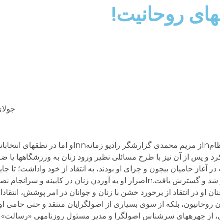
های روحانیت!
جولای 15, 
گفت‌وگو با حسن یوسفی اشکوری، دین‏پژوه منتقد نظامnاز مريم محمدى گزارشگر را
 و پس از آن نیز با طرح مسائلی نظیر ورود زنان به ورزشگاه‏ها یا ض
 آغاز حامیان بی‏چون‏ و چرای او بودند، به انتقاد از خود واداشت؛ تا جا
احمدی‏نژاد و همراهانش به اسلام بدون روحانیت آغاز شد و گسترش یافت.nاصرار او به آوردن زنان د
 او در انتقاد از برخورد خشن با زنان و جوانان در امر پوشش، انتقادات
قادات نه فقط در میان روحانیون، بلکه از سوی بسیاری از اصول‏گرایان منتقد و حتی ح
nمصاحبه‏ی مرتضی نبوی، از چهره‏های سرشناس اصول‏گرا و مدیر مسئول روزنامه‏ی «رسا