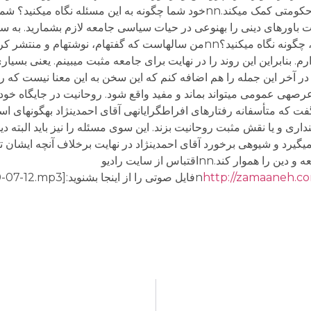
تضعیف اسلام سیاسی یا اسلام ایدئولوژیک و اسلام حکومتی کمک می‏کند.nnخود شما چگونه به این م
باورهای دینی را به‏نوعی در حیات سیاسی جامعه لازم بشمارید. به سر
آقای احمدی‏نژاد برای نقش دین در جامعه رقم می‏زند، چگونه نگاه می‏کنید؟nnمن سال‏هاست که گفته‏ام، 
نابراین این روند را در نهایت برای جامعه مثبت می‏بینم. یعنی بسیاری
مدی‏نژاد در نهایت به‏نفع جامعه است.nnالبته در آخر این جمله را هم اضافه کنم که این سخن به این معن
رصه‏ی عمومی می‏تواند بماند و مفید واقع شود. روحانیت در جایگاه خود م
 داشته باشد.nnمنتها می‏توان گفت که متأسفانه رفتارهای افراط‏گرایانه‏ی آقای احمدی‏نژاد به
گیرد و شیوه‏ی برخورد آقای احمدی‏نژاد در نهایت برخلاف آن‏چه ایشان تصور
آن است، می‏تواند راه عرفی شدن و مدنی شدن جامعه و دین را هموار کند.nnاقتباس از سايت راديو
http://zamaaneh.co