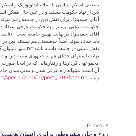
دین از نهاد حکومت هستید و در عین حال ممکن است 
حکومت مذهبی نیستم و به حکومت عرفی اعتقاد دارم. ب
آقای اح
باید حذف شوند. اصلاً حذف‏شدنی هم نیستند. دین در ع
نقش مثبتی در جامعه
مجموعه‏ی کردارها و رفتارهایی که در این‏جا صورت می‏
زمانه:n
nnفایل صوتی را از اینجا بشنوید:n[Audio:2010-07-12.mp3]
m/special/2010/07/post_1286.html
Previous
روح و جان مشروطه، برابری انسان هاست!