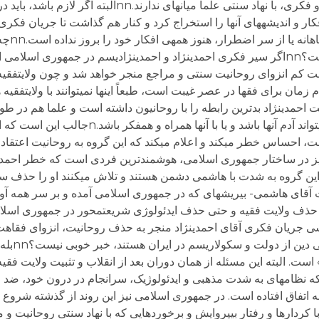
می‏بینند. بنابراین به‏طور تاریخی و به‏لحاظ ایدئولوژیک و فکری، با نهاد سنتی علما می
فکار و اندیشه‏های آنها را استخراج کرد و کنار هم گذاشت تا جریان فک
شود. تصور من 
شما هنوز بروز داده نشده است؟ پیش‏بینی شما چیست؟nnاگر سیر فکری احمدی‏نژاد و احمدی‏نژادیسم در جمهور
کم انزوای روحانیت سنتی و مراجع منجر خواهد شد و چون ولایت‏فقیه ن
مان برای فقها در عصر غیبت است، طبعاً اینها نمی‏توانند با ولایت‏فقیه
 دولت احمدی‏نژاد بدترین رابطه را با روحانیون داشته است و علما هم در ط
عموماً به‏تدریج متوجه شده‏اند که آقای احمدی‏نژاد نمی‏تواند آدم آنها باشد
احساس خطر می‏کند و اعلام می‏کند که این گروه به روحانیت اعتقاد ند
شمی رفسنجانی نیز در ساختار جمهوری اسلامی، هوشمند‏ترین فردی است که خطر احمد
 گروه به شدت با هاشمی دشمن هستند و تلاش می‏کنند او را حذف سیا
- به تعبیر درست آقای هاشمی- بی‏ریشه‏ای که در جمهوری اسلامی آمده و بر سر هم
، حذف ولایت فقیه و حتی حذف ایدئولوژی شریعت‏محور در جمهوری اسلا
یات سیاسی جریان فکری آقای احمدی‏نژاد منجر به حذف روحانیت، انزوای فق
فقیه می‏شود، برای
ت. البته این مسئله از همان دوران بعد از انقلاب و تثبیت ولایت فقی
اریخ نشان می‏دهد که نظام‏های به شدت مذهبی و ایدئولوژیک، سرانجام در درون خود،
سمت مقابل سوق می‏دهند.nnاین همیشه اتفاق افتاده است. در جمهوری اسلامی نیز این روند از گذشت
با کردارها و رفتار بی‏پروایش و برخوردهایی که با نهاد سنتی روحانیت و 