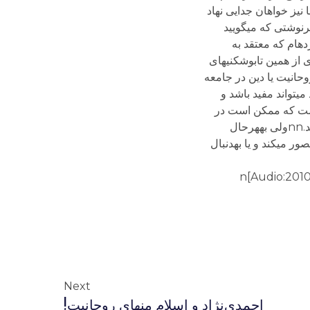
سئله نگاه می‏کنید؟ شما نیز خواهان جدایی نهاد
نوشتی که می‏گویید
نوشته‏ام و منتشر کرده‏ام که معتقد به
 از همین تابوشکنی‏های
ا نیست که روحانیت یا دین در جامعه
ی‏تواند مفید باشد و
‏گونه‏ای است که ممکن است در
نهایت آسیب‏های جدی‏ای هم به جنبه‏های مثبت دین و دینداری و یا نقش مثبت روحانیت بزند. این سوی مسئله را نیز باید البته دید.nnولی به‏هرحال
 می‏کند و یا به‏دنبال
Next
احمدی‌نژاد و اسلام منهای روحانیت!