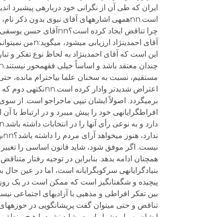
ایران که طی آن از نگرانی خود درباره‏ی پیشبرد ان
چرا تناقض ایجاد کرده اس
این است که آقای احمدی‏نژاد به لحاظ نوع تفکر و تبار
مستقیم، نسبت به سخنان علما بی‏احترام مانده، حت
اعتراض شدید‏تر واد
برمی‏گردد. اصولاً ایشان تیپی ماجراجو است. از سو
افراط‏‏گرایانه‏ی خود را پیش می‏برد و در ارتباط با 
ند
نیست. اگر موفق شود، شاید قانون اساسی را تغییر بد
پیچیده و شگفت‏انگیز است که ممکن است در یک رو
تناقض و حتی می‏توان گفت پریشان‏گویی در حوزه‏های م