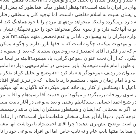
نمی‏توان آن را توضیح داد؟ به‏هرحال این اندیشه، سابقه‏‏ای در ایران داشته است.nnبه‏نظر این‏ط
کامل ایشان نسبت به اسلام فقاهتی دانست، اما توجیه کلی و منطقی رفتا
د برمی‏گردد و این‏که می‏خواهد توده‏های مردم را با خود هماهنگ کند. آن‏
و به آنها تکیه دارد و از سوی دیگر می‏خواهد خود را جزو نخبه‏گان نشان بده
گفته است و تاکید دارد که اس
ایب و مهدویت می‏کنند، چگونه است که به فقها باور ندارند و چگونه ممک
ت. اشاره کردم که تبار فکری آقای احمدی‏نژاد به روحانیون سنتی‏ای که بعد از صفویه 
برنمی‏گردد. بلکه به نوع تفکر خاص شاه‏اسماعیل برمی‏گردد که ا
ویت و ظهور امام غایب شیعه یک باور عمومی در تمام شیعه‏ی دوازده امام
شیعیان عموماً به آن اعتقاد دارند. از آقای احمدی‏نژاد می‏توان در ردیف «موعو
 با امام زمان رابطه‏ی مستقیم دارد. داستانی که در تبریز اتفاق افتا
، کاملاً روشن‏گر تفکر او است.nشاه‏‏اسماعیل با دوستانش از کنار رودخانه عبور می‏کرده که ناگهان به آنه
 سوی رودخانه برمی‏گردد و می‏گوید: من خدمت آقا رسیده‏ام و آقا به من
ر شیخ‌احمد احسایی، سیدکاظم رشتی و بعد به‌نوعی در آغاز بابیت می‏بین
م دید. اگر به سخنانی که ایشان و همین‏طور هم‏فکران ایشان مانند رحیم‏م
این چهار یا پنج سال در ارتباط با امام زمان گفت
 می‏داند؛ منتها نایب عام و نه نایب خاص. اما این افراد به‌نوعی خود را