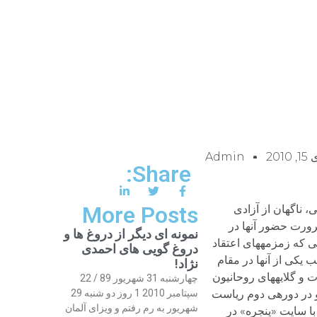
2010
Admin
Share:
More Posts
ديو زمانهnnاو اما در نطق‏های انتخاباتی، ناگهان از آزادی
رورت حضور آنها در
نمونه ای دیگر از دروغ ها و
یی که زمزمه‏های اعتقاد
دروغ گویی های احمدی
ر کابینه و سرانجام نصب یکی از آنها در مقام
نژاد!
 و گلایه‏های روحانیون
چهارشنبه 31 شهریور 89 / 22
امی او در دوره‏ی دوم ریاست
سپتامبر 2010 1 روز دو شنبه 29
شهریور به رم رفتم و ویزای آلمان
لت» با سایت «پنجره» در