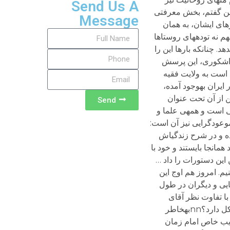
Send Us A
ور می‏آید. همان‏طور که پیش از این گفتم، بخش معرفتی
Message
رهای ایشان، به همان
هم نه توده‏های روستاها
د. چنان‏که بارها این را
تاد دانشگاه است و همواره دیگران را به بی‏سوادی، نادانی و عدم تخصص متهم می‏کند.nnآقای اشکوری، این پرسش
ن است به ولایت فقیه
در ایران به‏وجود آمده،
ز آن تحت عنوان «موعودگرایی» یاد می‏شود.nالبته در این‏جا من از آن تحت عنوان
Send
ی است و همه‏ی علما و
د‏گراها» یاد کرد.nnتوضیح و تحلیل کوتاه تفکر موعودگرایی نیز آن است:
ده و در شرح زندگی‏اش
ا می‏گوید همان‏جا بایستند و خود با
 این دستورات را داد …
یم. امروز هم اوج این
شایی و دیگران در طول
ه‏اند، توجه کنیم، دقیقاً یادآور همان سخنان شاه‏اسماعیل است.nnدر ارتباط با تفاوت نظر آقای
احمدی‏نژاد در مورد مهدویت، با روحانیت سنتی، ممکن است توضیح بیش‌تری بدهید؟ چرا آقای احمدی‏نژاد با برداشت آنها مشکل دارد؟nnبه‏خاطر
 نایب خاص امام زمان