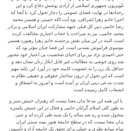
تلویزیون جمهوری اسلامی از آزادی پوشش دفاع کرد و این
رخدادها در نهایت فضای عمومی را دچار تحول کرد. تا آنجا که
اخیرا خانم زهرا اشراقی، نوه آیت الله خمینی و همسر محمد
رضا خاتمی دبیر کل قبلی جبهه مشارکت ایران اسلامی و برادر
محمد خاتمی، نیز به صراحت با حجاب اجباری مخالفت کرده
است. البته در این میان نقش برجسته خانم زهرا رهنورد همسر
موسوی فراموش نشدنی است. این فضا چنان مؤثر بود که
حتی احمدی نژاد نیز برای احیای شخصیت بی اعتبار خود مجبور
شد روی خوشی به مطالبات غیر قابل انکار زنان نشان دهد و
حداقل یک زن را به عضویت کابینه خود در آورد. این نکته مهم
است که این تحول از درون ساختار حقوقی و حقیقی نظام به
شدت مدعی دینی ایران بر آمده است و امروز به انشقاق و
انشعاب کامل رسیده است.
با این همه این مدعا بدان معنا نیست که رهبران حنبش سبز و
به طور کلی اسلام گرایان حامی و فعال در این جنبش یکسره
متحول شده و ره صد ساله را یک شبه طی کرده اند و حتی
بدان معنا نیست که در سطح جامعة هنوز نیمه سنتی ایران
تمام موانع نظری و عملی برای تحقق یک جامعه آزاد و تأسیس