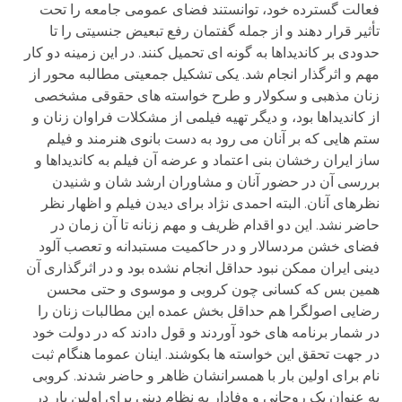
فعالت گسترده خود، توانستند فضای عمومی جامعه را تحت
تأثیر قرار دهند و از جمله گفتمان رفع تبعیض جنسیتی را تا
حدودی بر کاندیداها به گونه ای تحمیل کنند. در این زمینه دو کار
مهم و اثرگذار انجام شد. یکی تشکیل جمعیتی مطالبه محور از
زنان مذهبی و سکولار و طرح خواسته های حقوقی مشخصی
از کاندیداها بود، و دیگر تهیه فیلمی از مشکلات فراوان زنان و
ستم هایی که بر آنان می رود به دست بانوی هنرمند و فیلم
ساز ایران رخشان بنی اعتماد و عرضه آن فیلم به کاندیداها و
بررسی آن در حضور آنان و مشاوران ارشد شان و شنیدن
نظرهای آنان. البته احمدی نژاد برای دیدن فیلم و اظهار نظر
حاضر نشد. این دو اقدام ظریف و مهم زنانه تا آن زمان در
فضای خشن مردسالار و در حاکمیت مستبدانه و تعصب آلود
دینی ایران ممکن نبود حداقل انجام نشده بود و در اثرگذاری آن
همین بس که کسانی چون کروبی و موسوی و حتی محسن
رضایی اصولگرا هم حداقل بخش عمده این مطالبات زنان را
در شمار برنامه های خود آوردند و قول دادند که در دولت خود
در جهت تحقق این خواسته ها بکوشند. اینان عموما هنگام ثبت
نام برای اولین بار با همسرانشان ظاهر و حاضر شدند. کروبی
به عنوان یک روحانی و وفادار به نظام دینی برای اولین بار در