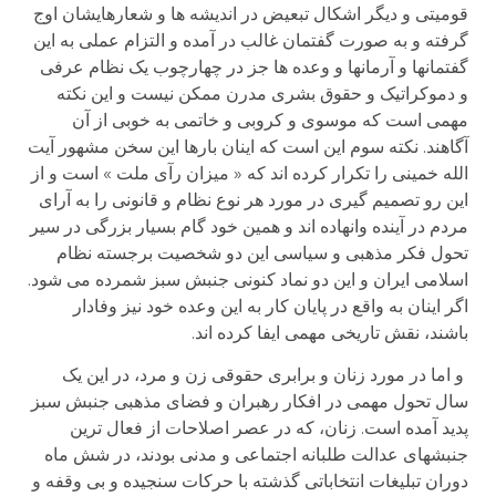
قومیتی و دیگر اشکال تبعیض در اندیشه ها و شعارهایشان اوج
گرفته و به صورت گفتمان غالب در آمده و التزام عملی به این
گفتمانها و آرمانها و وعده ها جز در چهارچوب یک نظام عرفی
و دموکراتیک و حقوق بشری مدرن ممکن نیست و این نکته
مهمی است که موسوی و کروبی و خاتمی به خوبی از آن
آگاهند. نکته سوم این است که اینان بارها این سخن مشهور آیت
الله خمینی را تکرار کرده اند که « میزان رآی ملت » است و از
این رو تصمیم گیری در مورد هر نوع نظام و قانونی را به آرای
مردم در آینده وانهاده اند و همین خود گام بسیار بزرگی در سیر
تحول فکر مذهبی و سیاسی این دو شخصیت برجسته نظام
اسلامی ایران و این دو نماد کنونی جنبش سبز شمرده می شود.
اگر اینان به واقع در پایان کار به این وعده خود نیز وفادار
باشند، نقش تاریخی مهمی ایفا کرده اند.
و اما در مورد زنان و برابری حقوقی زن و مرد، در این یک
سال تحول مهمی در افکار رهبران و فضای مذهبی جنبش سبز
پدید آمده است. زنان، که در عصر اصلاحات از فعال ترین
جنبشهای عدالت طلبانه اجتماعی و مدنی بودند، در شش ماه
دوران تبلیغات انتخاباتی گذشته با حرکات سنجیده و بی وقفه و