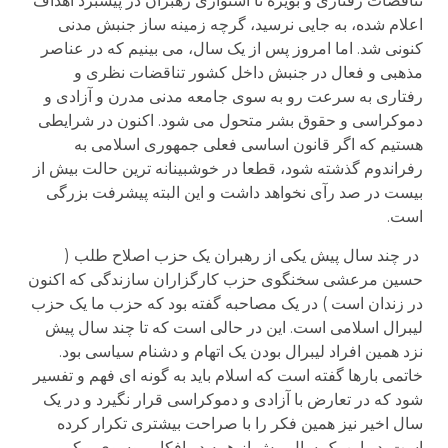
تناقضات رفتاری و بویژه نا استواری رهبران در پیشبرد اهداف
اعلام شده، به جایی نرسید، گرچه زمینه ساز جنبش مدنی
کنونی شد. اما امروز پس از یک سال، می بینیم که در عناصر
مذهبی و فعال در جنبش داخل کشور تناقضات نظری و
رفتاری به سرعت رو به سوی جامعه مدنی مدرن و آزادی و
دموکراسی و حقوق بشر متحول می شود. اکنون در شرایطی
هستیم که اگر قانون اساسی فعلی جمهوری اسلامی به
رفراندوم گذشته شود، قطعا در خوشبینانه ترین حالت بیش از
بیست در صد رآی نخواهد داشت و این البته پیشرفت بزرگی
است.
در چند سال پیش یکی از رهبران یک حزب اصلاح طلب (
حسین مرعشی سخنگوی حزب کارگزاران سازندگی که اکنون
در زندان است ) در یک مصاحبه گفته بود که حزب ما یک حزب
لیبرال اسلامی است. این در حالی است که تا چند سال پیش
نزد همین افراد لیبرال بودن یک اتهام و دشنام سیاسی بود.
خاتمی بارها گفته است که اسلام باید به گونه ای فهم و تفسیر
شود که در تعارض با آزادی و دموکراسی قرار نگیرد و در یک
سال اخیر نیز همین فکر را با صراحت بیشتری تکرار کرده
است. در این یک سال بیش از همه در افکار موسوی و کروبی