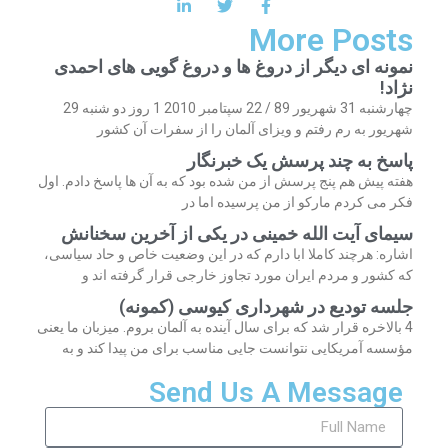
More Posts
نمونه ای دیگر از دروغ ها و دروغ گویی های احمدی
نژاد!
چهارشنبه 31 شهریور 89 / 22 سپتامبر 2010 1 روز دو شنبه 29
شهریور به رم رفتم و ویزای آلمان را از سفرات آن کشور
پاسخ به چند پرسش یک خبرنگار
هفته پیش هم پنج پرسش از من شده بود که به آن ها پاسخ دادم. اول
فکر می کردم مارکو از من پرسیده اما در
سیمای آیت الله خمینی در یکی از آخرین سخنانش
اشاره: هرچند کاملا ابا دارم که در این وضعیت خاص و حاد سیاسی،
که کشور و مردم ایران مورد تجاوز خارجی قرار گرفته اند و
جلسه تودیع در شهرداری کیوسی (کمونه)
4 بالاخره قرار شد که برای سال آینده به آلمان بروم. میزبان ما یعنی
مؤسسه آمریکایی نتوانست جایی مناسب برای من پیدا کند و به
Send Us A Message