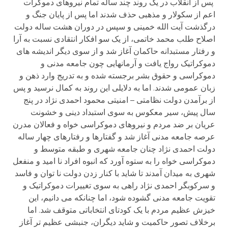
پس از انقلاب در یک روند چند ساله تمام نیروهای دموکرات
اعم از سکولار و مذهبی حذف شدند اما پس از پایان جنگ و
درگذشت آیت الله خمینی و سپس در دوران هشت ساله دولت
اصلاح طلب محمد خاتمی، از یک سو افکار انتقادی نسبت به آرا
و رفتار مستبدانه حاکمان آغاز شد و از سوی دیگر اندیشه های
دموکراتیک رواج یافت و آرمانهایی چون جامعه مدنی و
دموکراسی و حقوق بشر برجسته شده و به تدریج وارد ذهن و
زبان عمومی شدند. اما به دلایلی این روند به کمال نرسید و پس
از برآمدن دولت نظامتی – امنیتی محمود احمدی نژاد در پنج
سال پیش، سیر معکوس به سوی استبداد دینی و خشونت
عریان بر ضد مردم و نیروهای دموکراسی خواه و فعالان مدرن
عرصه جامعه مدنی آغاز شد و گفتارها و رفتارهای چهار ساله
دولت احمدی نژاد چنان جامعه شهری و طبقه متوسط و
دموکراسی خواه را به ستوه آورد که انبوه افراد نا امید و منفعل
شهری به میدان آمدند تا شاید با کنار زدن دولت نا توان و فاسد
و سرکوبگر احمدی نژاد راهی به سوی تغییرات دموکراتیک و
تقویت جامعه مدنی گشوده شود، اما چنانکه می دانیم، این
خیزش عظیم مردم با یک کودتای انتخاباتی متوقف شد. اما
برخلاف تصور حاکمیت و شاید دیگران، جنبشی عظیم تر آغاز