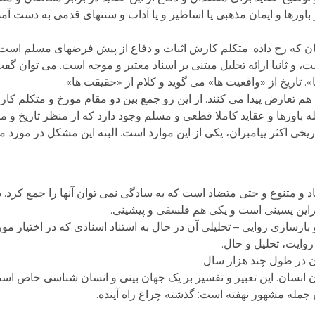
باورها و ایمان مذهبی یا اساطیر و یا آداب و سنتهای قدمی به دست آمده 
نان که رخ داده. متکلم کارش اثبات و دفاع از پیش فرضهای مسلم است.
 و ثانیا ارائه تحلیل مبتنی بر اسناد معتبر و موجه است. می توان گف
». تاریخ از «واقعیت ها» می گوید و کلام از «حقیقت ها».
یخ با هم تعارض پیدا می کنند. از این رو جمع بین دو مقام مورخ و متکلم ک
 باورها و عقاید کاملا قطعی و مسلم وجود دارد که از منظر تاریخ و م
اریخی اکثر پیامبران، یکی از این موارد است. البته این مشکل در مورد 
یاد و متنوع و حتی متضاد است که به سادگی نمی توان آنها را جمع کرد. 
ابراین پسینی است و یکی هم فلسفی و پیشینی.
زسازی روایی – تحلیلی آن در حال به استناد اسنادی که در اختیار مور
روایت، تحلیل و حال.
ن در طول چند هزار سال.
 انسان. این تعبیر و تفسیر بر یک جهان بینی و انسان شناسی خاص است
ان جمله مشهور نهفته است: گذشته چراغ راه آینده.