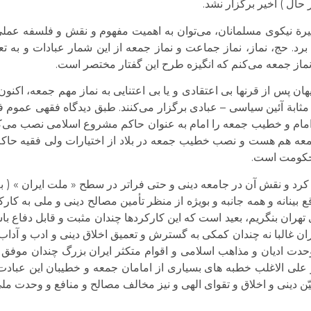
حال ) اخیر برگزار نشد.
سیرة نیکوی مسلمانان، می‌‌توان به اهمیت مفهوم و نقش و فلسفه عمل
د. حج، نماز، نماز جماعت و نماز جمعه از این شمار عبادات و به تعب
ماز جمعه می‌‌کنم که انگیزه طرح این گفتار مختصر است.
ان پس از قرنها بی اعتقادی و یا بی اعتنایی به نماز مهم جمعه، اک
ثابة آئین سیاسی – عبادی برگزار می‌‌کنند. طبق دیدگاه فقهی عموم ف
ام و خطیب جمعه را امام به عنوان حاکم مشروع اسلامی نصب می‌‌کن
عه هم هست و نصب خطیب جمعه در بلاد از اختیارات ولی فقیه حاکم 
 حکومت است.
ر کرد و نقش آن در جامعه دینی و حتی فراتر در سطح « ملت ایران » (
 بینانه و همه جانبه و بویژه از منظر تأمین مصالح دینی و ملی به کار
تهران بنگریم، بعید است که این کارکردها چندان مثبت و قابل دفاع باش
ران غالبا نه چندان کمکی به گسترش و تعمیق اخلاق دینی و ادب و آد
حدت ادیان و مذاهب اسلامی و اقوام متکثر ایران بزرگ چندان موفق ب
 علی الاغلب خطبه های بسیاری از امامان جمعه و خطیبان این عبا
بیّن دینی و اخلاق و تقوای الهی و نیز مخالف مصالح و منافع و وحدت م