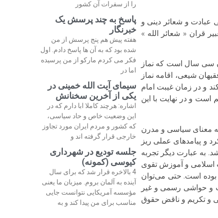
را از سفرات آن کشور
پاسخ به چند پرسش یک
ی عبادت و شعائر دینی و
خبرنگار
یر قران « شعائر الله »
هفته پیش هم پنج پرسش از من
شده بود که به آن ها پاسخ دادم. اول
فکر می کردم مارکو از من پرسیده
نون سی سال است که نماز
اما در
قیهان شیعی، اقامه نماز
سیمای آیت الله خمینی در
د و در زمان غیبت امام
یکی از آخرین سخنانش
است و در نهایت با این
اشاره: هرچند کاملا ابا دارم که در
این وضعیت خاص و حاد سیاسی،
که کشور و مردم ایران مورد تجاوز
 به معنای سیاسی و مدرن
خارجی قرار گرفته اند و
کرد و پیامدهای عملی ریز
جلسه تودیع در شهرداری
د. به عبارت دیگر تجربه
کیوسی (کمونه)
اب اسلامی و آموزش تقوی
4 بالاخره قرار شد که برای سال
وده است. حتی می‌‌توان
آینده به آلمان بروم. میزبان ما یعنی
دت و حواشی رسمی و غیر
مؤسسه آمریکایی نتوانست جایی
لی و تکریم و ناقض حقوق
مناسب برای من پیدا کند و به