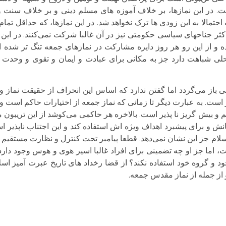
 در این نمازها، بر خلاف آموزه های مسلم دینی و بر خلاف سنت 
تمالا به این زودی ها ترک نخواهد شد. در این نمازها، که حداقل تمام
کثر جناحهای سیاسی حکومتی نیز در آن غالبا شرکت نمی‌‌کنند. در ای
 و از این رو هر روز دایره مشارکت در نمازهای جمعه تنگ تر شده 
حلی شباهت دارد جز به مکانی برای عبادت و ایمان و تقوی و وحد
نبی باز می‌‌گردد اما گفتن ندارد که اساس این انحراف از حقیقت نم
 است. به عبارت دیگر تا زمانی که نماز جمعه از اختیارات حاکم است 
و بیش گریز نا پذیر است. بالاخره هر حاکمی می‌‌کوشد از این تریبون 
ش و برای پیشبرد اهداف ویژه اش استفاده کند و این اجتناب ناپذیر ا
اسلام جز این نشان نمی‌‌دهد. قطعا پیامبر تحت کنترل و نظارت مستقیم 
ت، اما جز او چه تضمینی برای افراد غالبا اسیر هوی و هوس وجود دارد 
ود و گروه خود استفاده نکند؟ از قضا رخداد های تاریخ عبرت آمیز ا
 از جمله از نماز مقدس جمعه.