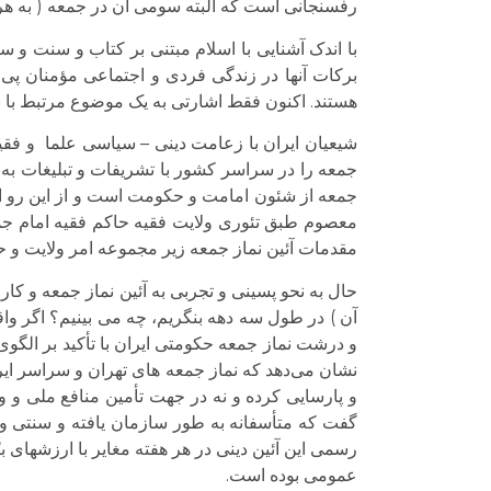
رفسنجانی است که البته سومی آن در جمعه ( به هر 
با اندک آشنایی با اسلام مبتنی بر کتاب و سنت و 
برکات آنها در زندگی فردی و اجتماعی مؤمنان پی بر
هستند. اکنون فقط اشارتی به یک موضوع مرتبط با ن
شیعیان ایران با زعامت دینی – سیاسی علما و فقیه
جمعه را در سراسر کشور با تشریفات و تبلیغات به م
جمعه از شئون امامت و حکومت است و از این رو ام
معصوم طبق تئوری ولایت فقیه حاکم فقیه امام جم
مقدمات آئین نماز جمعه زیر مجموعه امر ولایت و
حال به نحو پسینی و تجربی به آئین نماز جمعه و کا
آن ) در طول سه دهه بنگریم، چه می بینیم؟ اگر واقع
و درشت نماز جمعه حکومتی ایران با تأکید بر الگوی 
نشان می‌‌دهد که نماز جمعه های تهران و سراسر ای
و پارسایی کرده و نه در جهت تأمین منافع ملی و و
گفت که متأسفانه به طور سازمان یافته و سنتی و
رسمی این آئین دینی در هر هفته مغایر با ارزشهای 
عمومی بوده است.