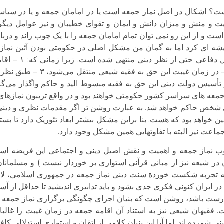
اشکال در اصل نماز جمعه است یا در امامان جمعه و یا در سیاستگ
یت و منش و میزان دانش و ایمان و تقوای خطیبان و نیز عوامل دیگ
است و از این رو نمی توان تمام امامان جمعه را با یک چوب راند و د
 ای کرد اما به گمان من مشکل اصلی در حکومتی بودن آئین نما
گریز ناپذیری به پیامدها و ع
شئون پیامبر و ولایت و امامت شمرده می‌‌شود، 
ا در اختیار فقیه حاکم است، ۵ – نماز جمعه های سراسر کشور حکومتی خواهند بود و در واقع تریب
ی شخص حاکم خواهد شد. به عبارت روشن تر اگر مقدمات نظری و دینی
 خواهد بود که هست. بنا براین مشکل بیشتر ابعاد تئوریک دارد تا بستگ
اعت نیز البته با تفاوتهایی همین مشکل وجود دارد.
وب نماز جمعه و اهمیت و نقش اصیل دینی و اجتماعی این فریضه اس
ر شیعه نیز از مبانی قرآنی استواری بر خوردار نیست ) و مسلمانان 
جه به تجربه شکست خوردة سنت دینی نماز جمعه در جمهوری اسلامی، ل
در ایران کنونی فکری جدی بشود و باید تدابیری اندیشید تا حداقل از آ
 درست باشد، روشن است که بنیان اجرای چگونگی برگزاری نماز جمعه 
یهان شیعی نیز به استناد آن اقامه جمعه در زمان غیبت را غالبا 
ی شمرده اند. اما آیا این بنیان کلامی از اتقان و استواری استدلالی ک