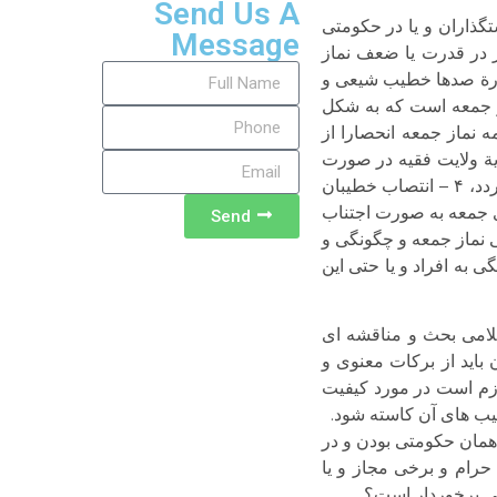
Send Us A
ذاران و یا در حکومتی
Message
ر در قدرت یا ضعف نماز
ربارة صدها خطیب شیعی و
ز جمعه است که به شکل
وارض منفی و غیر قابل دفاعی حتی از نظر دینی منتهی شده است. زیرا زمانی که: ۱ – اقامه نماز جمعه انحصارا از
۲ – در زمان غیبت این حق به فقیه شیعی منتقل می‌‌شود، ۳ – طبق نظریة ولایت فقیه در صورت
احراز قدرت سیاسی بوسیلة فقیه جامع الشرایط و تأسیس دولت دینی این حق به فقیه مبسوط الید و حاکم واگذار می‌‌گردد، ۴ – انتصاب خطیبان
ون نمازهای جمعه به صورت اجتناب
Send
 نماز جمعه و چگونگی و
ی به افراد و یا حتی این
لامی بحث و مناقشه ای
باید از برکات معنوی و
ازم است در مورد کیفیت
سیب های آن کاسته شود.
همان حکومتی بودن و در
حرام و برخی مجاز و یا
افی برخوردار است؟