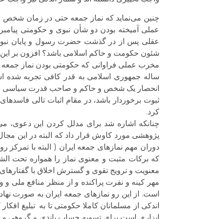
چنین می‌‌نماید که نماز جمعه حتی در زمان شخص شخ
عملی آمیخته بودن دو شأن نبوی و حکومتی پیامبر ب
عقلی پس از در گذشت حضرت رسول و پایان نبوت 
شئون حکومت و حاکم اسلامی باشد؟ افزون بر این که د
مخرب عملی فراوانی که حکومتی بودن نماز جمعه ( 
ساله جمهوری اسلامی به قدر کافی تجربه شده است،
انحصار یک شخص و حاکم و صاحب قدرت سیاسی باشد. 
ثبوت برخوردار باشد، در مقام اثبات تالی فاسدهای 
کرد.
چنانکه اشاره شد برای مدلل کردن این دعوی، می
پژوهشی مورد کاوش قرار داد که البته در این مجال
دوران مهم نمازهای جمعه ایران ( البته با تمرکز 
که برکات مثبت و معنوی نماز را همواره تحت الشع
معنویت و ترویج تقوی و گسترش اخلاق با گفتارهای
مهر کینه و نفرت پراکنده و از منظر منافع ملی و و
است. از این رو نمازهای جمعه ایران به صورت نه
اندکی از مسلمانان کاملا حکومتی تا به تبلیغ افکا
ابزاری است برای تسویه حساب باندی و گروهی و ح