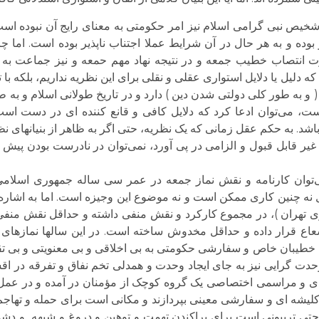
یص نبی گرامی اسلام نیز امر حکومتی به معنای رایج آن نبوده است و
وده و به هر حال در آن شرایط عملا اجتناب ناپذیر بوده است. اما چر
انتصاب خطیب جمعه و در نتیجه نهاد مهم حمعه و نیز جماعت به
لیل یا دلایل استواری عقلی و نقلی برای این نظریه نداریم، بلکه با ت
و به طور کلی دولتی شدن دین ) دارد و در تاریخ طولانی اسلام و 
 می‌‌توان ادعا کرد که دلایل کافی و قانع کننده ای در دست است 
به حکم عقل زمانی که یک نظریه، حتی اگر به ظاهر از بنیانهای نظ
غیر قابل قبول و الزامی در پی آورد، نمی‌‌توان در نادرست بودن پیش
‌‌توان کارنامه و نقش نماز جمعه در عمر سی ساله جمهوری اسلامی
 نه چنین کاری ممکن است و نه موضوع این وجیزه است. اما به اشاره 
روی تهران )، در مجموع کارکرد و نقش منفی داشته و حداقل نقش منفی
اع قرار داده و حداقل مخدوش ساخته است. در این سالها نمازهای جم
 خطیبان خاص و سفارشی حکومتی به بی اخلاقی و بی معنویتی و بی تقو
حدت گرایی نیز به جای ایجاد وحدت و همدلی تخم نفاق و تفرقه در اقشا
ادی و مراسمی اختصاصی یک گروه کوچک از مؤمنان در آمده و در عم
ر کلیشه ای و سفارشی معینی بپردازند و مکانی است برای حمله و تهاجم 
تی تریبونی است برای پراکندن تهمت و توهین و دروغ و شبهه و دش