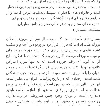
را، که به حق باید آنان را « شهیدان راه آزادی و عدالت »
دانست، به حضرتعالی به مثابة پدر معنوی و رهبر دینی غمخوار
امت و خانواده های داغدار آن شهیدان تسلیت عرض کرده و از
خداوند منان برای آن در گذشتگان رحمت و مغفرت و برای
خانواده های محترم و حضرتعالی صبر و پاداش صابران
مسئلت می­­نمایم.n
بسیار جای تأسف است که سی سال پس از پیروزی انقلاب
بزرگ ملت ایران، که در آن قرار بود در پرتو دین اسلام و مکتب
تشیع علوی مردم ایران به آزادی و عدالت و حق حاکمیت ملی
و توسعه ورفاه برسند، اکنون در پی یک انتخابات با شکوه نتایج
آرا به گونه ای رقم خورده است که نه تنها مورد اعتراض
کاندیداها و یا اکثریت مردم ایران قرار گرفته بلکه انظار مردم
جهان را با ناباوری به خود متوجه کرده و موجب حیرت همگان
شده است. رخدادی که در تاریخ پارلمانی ایران بی نظیر است.
این در حالی است که در دین اسلام و فقه آن اصولی چون
عدالت و امانتداری و وفای به عهد از لوازم تخلف ناپذیر
دینداری است و بویژه وجود چنین شروطی در زمامداران
ورعایت مستمر و دقیق آنها از اهم واجبات شرعی و دینی