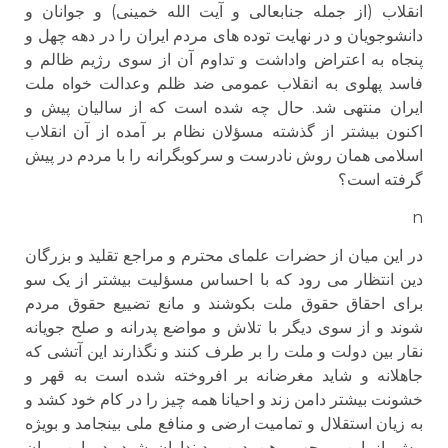
انقلاب (از جمله جنابعالی و آیت الله خمینی) و جوانان و
دانشوجویان و در نهایت توده های مردم ایران را در دهه چهل و
پنجاه به اعتراض واداشت و تداوم آن از سوی رژیم ظالم و
فاسد پهلوی به انقلاب عمومی ضد ظلم وعدالت خواه ملت
ایران منتهی شد. حال چه شده است که از سالیان پیش و
اکنون بیشتر از گذشته مسؤلان نظام بر آمده از آن انقلاب
اسلامی همان روش نادرست و سرکوبگرانه را با مردم در پیش
گرفته است؟
n
در این میان از حضرات علمای محترم و مراجع تقلید و بزرگان
دین انتظار می رود که با احساس مسؤلیت بیشتر از یک سو
برای احقاق حقوق ملت بکوشند و مانع تضییع حقوق مردم
شوند و از سوی دیگر با تلاش و مواضع پدرانه و صلح جویانه
نقار بین دولت و ملت را بر طرف کنند و نگذارند این آتشی که
جاهلانه و شاید مغرضانه بر افروخته شده است به قهر و
خشونت بیشتر دامن زند و احیانا همه چیز را در کام خود کشد و
به زیان استقلال و تمامیت ارضی و منافع ملی بینجامد و بویژه
بیش از این موجب وهن دین ودینداران شود. در این میان