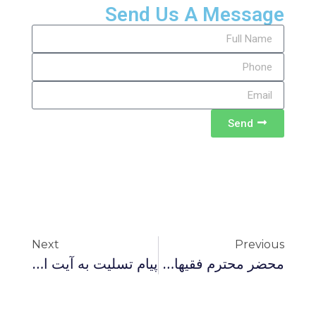
Send Us A Message
Send
Next
Previous
محضر محترم فقیهان و صاحبان مقام مرجعیت دینی
پيام تسليت به آيت الله منتظرى