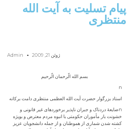
پيام تسليت به آيت الله
منتظرى
ژوئن 21, 2009
Admin
بسم الله الّرحمان الّرحیم
n
استاد بزرگوار حضرت آیت الله العظمی منتظری دامت برکاته
nضایعهٔ دردناک و جبران ناپذیر برخوردهای غیر قانونی و
خشونت بار مأموران حکومتی با انبوه مردم معترض و بویژه
کشته شدن شماری از هموطنان و از جمله دانشجویان عزیز