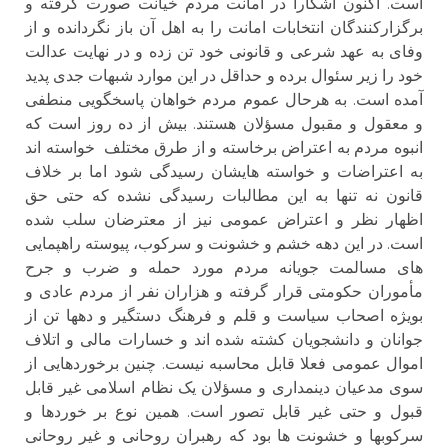
است. اکنون آشکارا در امانت مردم خیانت صورت گرفته و
برگزارکنندگان انتخابات امانت را به اهل آن باز نگردانده و از
وفای به عهد شرعی و قانونی خود تن زده و در نهایت عدالت
خود را زیر سئوال برده و حداقل در این موارد شبهات جدی پدید
آمده است. به هرحال عموم مردم خواهان پاسخگویی منطفی
و معقول و مقبول مسؤلان هستند. بیش از ده روز است که
انبوه مردم به اعتراض برخاسته و از طرق مختلف خواسته اند
به اعتراضات و خواسته هایشان رسیدگی شود اما بر خلاف
قانون نه تنها به این مطالبات رسیدگی نشده که حتی حق
اظهار نظر و اعتراض عمومی نیز از معترضان سلب شده
است. در این دهه خشم و خشونت و سرکوب، پیوسته راهپمایی
های مسالمت جویانه مردم مورد حمله و ضرب و جرح
مأموران حکومتی قرار گرفته و هزاران نفر از مردم عادی و
بویژه اصحاب سیاست و قلم و فرهنگ دستگیر و دهها تن از
جوانان و دانشجویان کشته شده اند و خسارات مالی و اتلاف
اموال عمومی فعلا قابل محاسبه نیست. چنین برخوردهایی از
سوی مدعیان دینمداری و مسؤلان یک نظام اسلامی غیر قابل
قبول و حتی غیر قابل تصور است. همین نوع بر خوردها و
سرکوبها و خشونت ها بود که رهبران روحانی و غیر روحانی