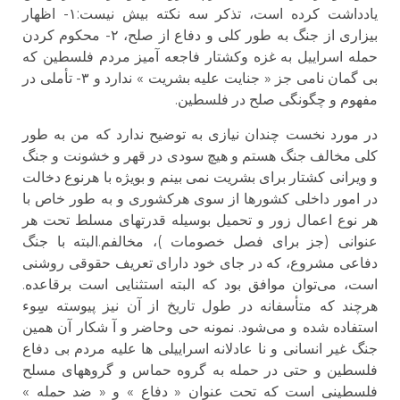
یادداشت کرده است، تذکر سه نکته بیش نیست:۱- اظهار
بیزاری از جنگ به طور کلی و دفاع از صلح، ۲- محکوم کردن
حمله اسراییل به غزه وکشتار فاجعه آمیز مردم فلسطین که
بی گمان نامی جز « جنایت علیه بشریت » ندارد و ۳- تأملی در
مفهوم و چگونگی صلح در فلسطین.
در مورد نخست چندان نیازی به توضیح ندارد که من به طور
کلی مخالف جنگ هستم و هیچ سودی در قهر و خشونت و جنگ
و ویرانی کشتار برای بشریت نمی بینم و بویژه با هرنوع دخالت
در امور داخلی کشورها از سوی هرکشوری و به طور خاص با
هر نوع اعمال زور و تحمیل بوسیله قدرتهای مسلط تحت هر
عنوانی (جز برای فصل خصومات )، مخالفم.البته با جنگ
دفاعی مشروع، که در جای خود دارای تعریف حقوقی روشنی
است، می‌توان موافق بود که البته استثنایی است برقاعده.
هرچند که متأسفانه در طول تاریخ از آن نیز پیوسته سِِوء
استفاده شده و می‌شود. نمونه حی وحاضر و آ شکار آن همین
جنگ غیر انسانی و نا عادلانه اسراییلی ها علیه مردم بی دفاع
فلسطین و حتی در حمله به گروه حماس و گروههای مسلح
فلسطینی است که تحت عنوان « دفاع » و « ضد حمله »