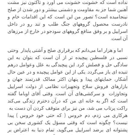
نداده است که خشونت خشونت می آورد و تاکنون نیز مشت
آهنین شما جز به مقاومت و دشمنی بیشتر و دور شدن از صلح
نینجامیده است؟ تصور من این است که این اقدامات خام و
نادرست محصول گروههای جنگ طلب و تند رو در داخل
اسراییل و بر وفق منافع گروههای سودجو در خارج از مرزهای
آن است.
اما و هزار اما می‌دانم که برقراری صلح و آشتی پایدار وحتی
نسبی در فلسطین پیچیده تر از آن است که بتوان به این
سادگی حل و فصلش کرد. این پیچیدگی به علل وعوامل درهم
تنیده ای باز می‌گردد. یکی از این عوامل پیچیده و در عین حال
آشکار، حمایتهای پیدا و پنهان اکثر ممالک قدرتمند جهان و
بازارهای فروش سلاح وتجهیزات نظامی از دولت اسراییل
وتجاوزات و سرکشی‌های آن است. وقتی آقای اوباما گفته
است که اگر به خانه ای من که درآن دخترم زندگی می‌کند
راکت پرتاب می شد، من نیز برای متوقف کردن آن دست به
هرکاری می زدم، دم خروس ( که حتی خود خروس ) پیدا
نیست؟ چگونه است که وقتی مسؤل یک کشوری سخن بی
پشتوانه ای برضد اسراییل می‌گوید، تمام دنیا به اعتراض بر