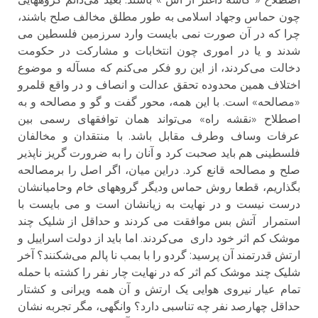
چون حماس وجهاد اسلامی به طور مطلق مخالف صلح باشند،
چرا که در آن صورت نمی بایست وارد سرزمین فلسطین می
شدند و یا در اموری چون انتخابات و مشارکت در حکومت
دخالت می‌کردند، از این رو فکر می‌کنم که مسآله و موضوع
اختلاف همین محدوده تحقق عدالت و انصاف و در واقع قلمرو
«مصالحه» است. با این همه، محور گفت و گو و مصالحه و به
اصطلاح «نقشه راه» می‌تواند همان توافقهای رسمی بین
عرفات وساف وطرف مقابل باشد. با منتقدان و مخالفان
فلسطینی هم باید صحبت کرد و آنان را به ضرورت گریز ناپذیر
صلح و مصالحه قانع کرد. دراین میان، اگر اصل را برمصالحه
بگذاریم، قطعا روش حماس ودیگر گروههای خام وحامیانشان
درست نیست و در نهایت به زیانشان است و می بایست با
استمرار آتش بس موافقت می کردند و حداقل از شلیک چند
موشک کم اثر خود داری می‌کردند. اما باید از دولت اسراییل و
ارتش قدرتمند آن پرسید: گردو را با بمب نا پالم می‌شکنند؟ آخر
شلیک چند موشک کم اثر که در نهایت چار نفر را کشته با حمله
تمام عیار نیروی هوایی یک ارتش و آن همه ویرانی و کشتار
حداقل چهارصد نفر چه تناسبی دارد؟ وانگهی، مگر تجربه نشان