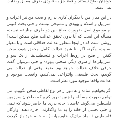
خواهان صلح نیستند و فعلا جز به نابودی طرف مقابل رضایت
نمی دهند.
در این میان من با دیگران کاری ندارم و بحث من نیز اعراب و
اسراییل و اسلام و یهودی و مسیحی نیست و حتی بحث کنونی
ام موضوع اصل ضرورت صلح بین دو طرف منازعه نیست،
مسأله این است که آیا بدون تحقق عدالت صلح ممکن است؟
روشن است که در اینجا منظور عدالت حداقلی است و با معیار
نسبیت، وگرنه اگر بنا شود عدالت کامل محقق شود، سخن
گفتن از صلح در روبط اعراب و فلسطینی‌ها از یک سو و
اسراییلی‌ها از سوی دیگر، سخنی بیهوده و حتی می‌توان گفت
حرفی خلاف عدالت خواهد بود. ضمنا وقتی از عدالت می
گوییم، بحث فلسفی وانتزاعی نمی‌کنیم، واقیعت موجود و
عدالت واقعا موجود مورد نظر است.
اگر بخواهیم ساده و به دور از هر نوع لفاظی سخن بگوییم، می
توانیم صورت مسأ له را چنین تقریر کنیم که صاحبان سرزمین
فلسطین می‌گویند غاصبان خانه پدری ما حاضر شوند که نیمی
و حتی بخشی از خانه را به ما واگذارند، اجازه دهند آوارگان
فلسطینی ( نماد تراژیک خاورمیانه ) به خانه خود باز گردند،