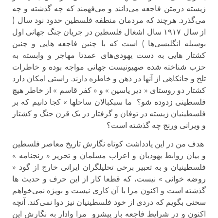
زیسته درمتن فاجعه می‌دانند و می‌فهمند که چه گذشته و چه
می‌گذرد. هرچند که مردمان منطفه فلسطین حدود نود سال (
از سال ۱۹۱۷ سال اشغال فلسطین در جریان جنگ جهانی اول
بوسیله انگلیسی‌ها ) است که با چنین فاجعه هایی و چنین
کشتار هایی به دست یهودی‌های عمدتا مهاجر و وابسته به
حزب شناخته شده صهیونیست جهانی مواجه بوده و خاطرات
تلخ و جانکاهی از آنها در ذهن و خاطره دارند. راستی امکان دارد
کشتار دو روستای « دیر یاسین » و « کفر قاسم » از خاطر هیچ
فلسطینی زدوده شو؟ ما سبکبالان ساحلها » کجا دانیم که بر
فلسطینیان زیسته در توفان و گرفتار در یک قرن جنگ و کشتار
و ویرانی ورنج چه گذشته است؟
هدف من در این یادداشت کوتاه نگارش تاریخ معاصر فلسطین
و بیان روابط یهودیان و اعراب مسلمان و تحریر « رنجنامه »
فلسطینیان و به تعبیر برخی تحلیلگران ایرانی خارج از گود «
روضه خوانی » نیست، که قطعا کار از این حرف و حدیث ها
گذشته است و اکنون مرا با آن کاری نیست و بویژه نمی‌خواهم
سخنی بگویم که دردی از خود فلسطینیان نیز دوا نمی‌کند. آنچه
اکنون و در شرایط فاجعه بار پیشرو مرا وادار به نگارش این