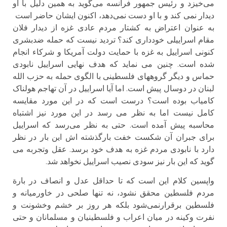
می‌خیزد و رئیس جمهور فرانسه می‌گوید به همین دلیل با او
دیدار نمی کند و با او دست نمی‌دهد، اکنون ایشان حاضر است
به عنوان اعتراض به کشتار مردم عادی غزه از دیدار فلان
مقام اسراییلی خودداری کند؟ تردید نیست که حمله ضدبشری
کنونی اسراییل به غزه با حمایت دولت آمریکا و شرکاء انجام
شده است. چنین می نماید که هدف نهایی اسراییل نابودی
حماس و دیگر گروههای فلسطینی با الگوی حمله به حزب الله
لبنان در دوسال پیش است. اما آیا اسراییل در آن تهاجم هولناک
کامیاب بوده است؟ درست است که در این مورد مقایسه
کامل نیست اما به نظر می رسد در این مورد نیز اشتباه
محاسبه پیش آمده است. حتی به نظر می‌رسد که اسراییل
برای جبران آن شکست خفت بارگذشته اش این بار در نظر
دارد با نابودی مردم غزه به هدف خود برسد. عقل وتجربه می
گوید که این بار نیز سودی نصیب اسراییل نخواهد شد.
واپسین کلام این است که تا حداقل عدل و انصاف در بارة
مردم فلسطین محقق نشود، نه تنها صلحی در خاورمیانه و
فلسطین برقرارنمی‌شود بلکه هر روز بر خشم وخشونت و
نفرت وکینه در میان اعراب و فلسطینیان و مسلمانان و حتی