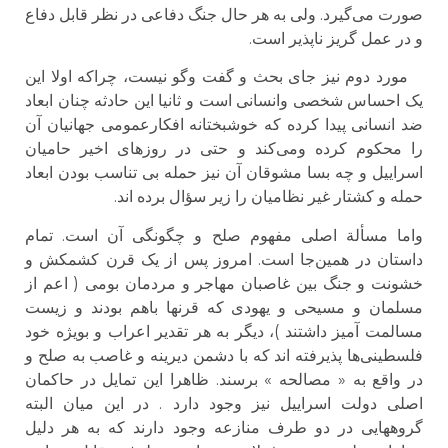
صورت می‌گیرد. ولی به هر حال جنگ دفاعی در نظر قابل دفاع
و در عمل گریز ناپذیر است.
مورد دوم نیز جای بحث و گفت وگو نیست، چراکه اولا این
یک احساس شخصی وانسانی است و ثانیا این حادثه چنان ابعاد
ضد انسانی پیدا کرده که خوشبختانه افکارعمومی جهانیان آن
را محکوم کرده ومی‌کند و حتی در روزهای اخیر حامیان
اسراییل و چه بسا مشوقان آن نیز حمله بی تناسب بودن ابعاد
حمله و کشتار غیر نظامیان را زیر سؤال برده اند.
واما مسألة اصلی مفهوم صلح و چگونگی آن است. تمام
داستان در همین‌جا است. امروز پس از یک قرن کشمکش و
خشونت و جنگ بین غاصبان مهاجر و مردمان بومی ( اعم از
مسلمان و مسیحی و یهودی که قرنها باهم بودند و زیست
مسالمت آمیز داشتند )، دیگر به هر تقدیر اعراب و بویژه خود
فلسطینی‌ها پذیرفته اند که با دشمن دیرینه و غاصب به صلح و
در واقع به « مصالحه » برسند. ظاهرا این تمایل در حاکمان
اصلی دولت اسراییل نیز وجود دارد . در این میان البته
گروههایی در دو طرف منازعه وجود دارند که به هر دلیل