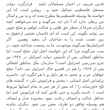
قدس شریف در اختیار مسلمانان باشد قرارگیرد، دولت
مستقل فلسطینی تشکیل شود و…. روشن است که این
خواسته ها بوسیله فلسطینی‌ها مطرح شده اند و به من و امثال
من ربطی ندارد که آ نان چه می‌گویند و چه می‌خواهند. آنچه
دیگران صرفا از منظر حق طلبی و عدالت خواهی و صلح جویی
می توانند بگویند، این است که ای غاصبان بخشی ازحقوق به
زور غصب شده را به صاحبان آن بدهید. وهمین. اگر
اسراییلی‌ها می‌گویند موجودیت ما به رسمیت شناخته شود، در
ست می‌گویند چرا که این خواسته اصل اول صلح است، اما
مناطق اشغالی پس از تأسیس دولت اسرائیل در ۱۹۴۸ نیز
جزو سرزمین اسراییل است؟ سازمان ملل مناطق اشغالی
پس از ۱۹۶۷ را هم در قلمرو خاک اسراییل می داند؟ صلح
خواهان عرب و عجم، به هر دلیل و با هر انگیزه ای، حاضرند
براساس اصل انسانی « ببخش و فراموش نکن »، گذشته های
تلخ خاورمیانه را ( که بیش از هر چیز به تمام انسانها مربوط
است ) نادیده بگیرند و حتی تلاش کنند که فراموش کنند اما
حداقل عدالت و انصاف رعایت شود. محدوده عدل و انصاف
هم بوسیله توافق دو طرف معین می شود. دیگران نبایدبه
اصطلاح « کاسه داغتر از آش » باشند. بعید می‌دانم گرو‌ههایی