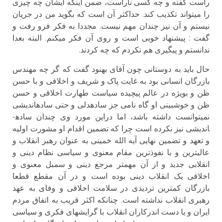
راست گفته و چه کسی ناراست، ضمن اینکه ایشان چه چیزی
را می­تواند تکذیب کند. حداکثر آن است که بگوید من در جریان
نیستم و آن نیز چندان مهم نیست. مجددا به فکر فرو رفت و
گفت : پیشنهاد خوبی است و روی آن فکر می­کنم. البته بعدا
ندانستم و پیگیری هم نکردم که چه کردند.
حال باید به دوستانی چون آقای بهنود گفت که گر چه مهندس
بازرگان انسانی بود به غایت پاک و شریف و اخلاقی و با حسن
ظن و بویژه در عالم پیچیده سیاست طهارت اخلاقی و حسن
ظن و خوشبینی او گاه نامی جز ساده­دلی و حتی ساده­اندیشی
نمیتوانست داشته باشد، اما دراین مورد وی چندان ساده­
اندیشی نیز نکرده است چرا که تضمین اقدام او مشورت اولیه
و تعهد و تضمین نهایی آیه الله خمینی به عنوان رهبر انقلاب و
عالی­ترین و با نفوذ­ترین مقام معنوی و سیاسی نظام دینی و
انقلابی جدید و از آن مهمتر مرجع دینی و سمبل معنوی و
اخلاقی یک انقلاب دینی بوده است و در آن مقطع قطعا
بازرگان کمترین تردیدی در سلامت اخلاقی و وفای به عهد
رهبری انقلاب نداشته است. چنانکه اکثر قریب به اتفاق مردم
ایران و یا دست اندرکاران انقلاب با گرایشهای فکری و سیاسی