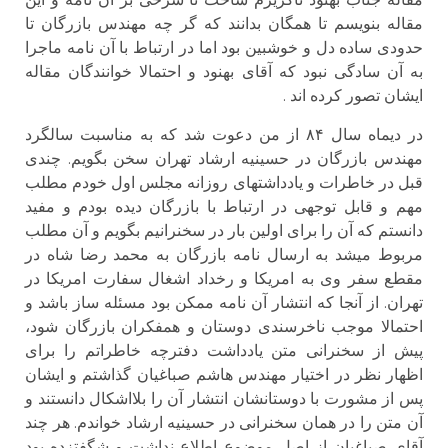
مقاله بنویسم تا همگان بدانند که گر چه مهندس بازرگان تا
حدودی ساده دل و خوشبین بود اما در ارتباط با آن نامه ماجرا
به آن سادگی نبود که آقای بهنود و احتمالا خوانندگان مقاله
ایشان تصور کرده اند .
در دیماه سال ۸۴ از من دعوت شد که به مناسبت سالگرد
مهندس بازرگان در حسینیه ارشاد تهران سخن بگویم. چندی
قبل در خاطرات و یادداشتهای روزانه مجلس اول خودم مطلب
مهم و قابل توجهی در ارتباط با بازرگان دیده بودم و مفید
دانستم که آن را برای اولین بار در سخنرانیم بگویم و آن مطلب
مربوط میشد به ارسال نامه بازرگان به محمد رضا شاه در
مقطع سفر وی به امریکا و رخداد اشغال سفارت امریکا در
تهران. از آنجا که انتشار آن نامه ممکن بود مسئله ساز باشد و
احتمالا موجب ناخرسندی دوستان و هم­فکران بازرگان شود،
پیش از سخنرانی متن یادداشت دفترچه خاطراتم را برای
اظهار نظر در اختیار مهندس هاشم صباغیان گذاشتم و ایشان
پس از مشورت با دوستانشان انتشار آن را بلااشکال دانستند و
آن متن را در همان سخنرانی در حسینیه ارشاد خواندم. هر چند
آقای صباغیان از اصل موضوع اطلاع نداشت و شگفت­زده بود