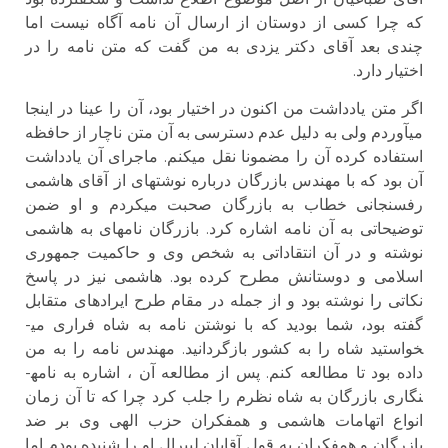
که چرا کسی از دوستان از ارسال آن نامه آگاه نیست اما
چندی بعد آقای دکتر یزدی به من گفت که متن نامه را در
اختیار دارد.
اگر متن یادداشت من اکنون در اختیار بود، آن را عینا در اینجا
میآوردم ولی به دلیل عدم دسترسی به آن متن ناچار از حافظه
استفاده کرده آن را مضمونا نقل می­کنم. ماجرای آن یادداشت
آن بود که با مهندس بازرگان درباره نوشته­ای از آقای هاشمی
رفسنجانی خطاب به بازرگان صحبت می­کردم و او ضمن
توضیحاتی به آن نامه اشاره کرد. بازرگان نامه­ای به هاشمی
نوشته و در آن انتقاداتی به شخص وی و حاکمیت جمهوری
اسلامی و دوستانش مطرح کرده بود. هاشمی نیز در پاسخ
نکاتی را نوشته بود و از جمله در مقام طرح ایرادهای متقابل
گفته بود، شما بودید که با نوشتن نامه به شاه فراری می­
خواستید شاه را به کشور بازگردانید. مهندس نامه را به من
داده بود تا مطالعه کنم. پس از مطالعه آن ، اشاره به نامه­
نگاری بازرگان به شاه نظرم را جلب کرد چرا که تا آن زمان
انواع اتهامات هاشمی و همفکران حزب الهی وی بر ضد
بازرگان و هم­فکران به قول آقایان لیبرال او را شنیده بودم اما