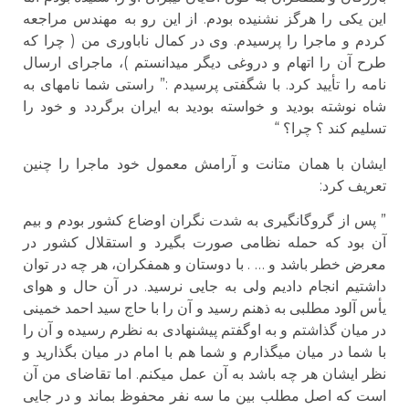
این یکی را هرگز نشنیده بودم. از این رو به مهندس مراجعه
کردم و ماجرا را پرسیدم. وی در کمال ناباوری من ( چرا که
طرح آن را اتهام و دروغی دیگر می­دانستم )، ماجرای ارسال
نامه را تأیید کرد. با شگفتی پرسیدم :” راستی شما نامه­ای به
شاه نوشته بودید و خواسته بودید به ایران برگردد و خود را
تسلیم کند ؟ چرا؟ “
ایشان با همان متانت و آرامش معمول خود ماجرا را چنین
تعریف کرد:
” پس از گروگانگیری به شدت نگران اوضاع کشور بودم و بیم
آن بود که حمله نظامی صورت بگیرد و استقلال کشور در
معرض خطر باشد و … . با دوستان و هم­فکران، هر چه در توان
داشتیم انجام دادیم ولی به جایی نرسید. در آن حال و هوای
یأس آلود مطلبی به ذهنم رسید و آن را با حاج سید احمد خمینی
در میان گذاشتم و به اوگفتم پیشنهادی به نظرم رسیده و آن را
با شما در میان می­گذارم و شما هم با امام در میان بگذارید و
نظر ایشان هر چه باشد به آن عمل می­کنم. اما تقاضای من آن
است که اصل مطلب بین ما سه نفر محفوظ بماند و در جایی