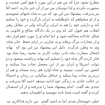
مطرح نشود چرا که من هم در این مورد با هیچ کس صحبت و
مشورت نکردم و لذا دوستان من نیز از آن خبر ندارند. احمد آقا
نیز پذیرفت. پیشنهاد من این بود که من به شاه نامه­ای می­نویسم
و از او می­خواهم که داوطلبلنه به ایران بازگردد و خود را تسلیم
کند و دارایی خود را هم به ایران برگرداند ولی در مقابل رهبر
انقلاب هم قبول کند که وی در یک دادگاه صالح و قانونی به
شکل عادلانه محاکمه شود و اما امام او را مورد عفو قرار دهد
و از مجازات مرگ برهاند و به عبارتی در ازای حفظ جان شاه،
وی به وطن بازگردد. دلیل این پیشنهاد نیز این بود که بهانه
اشغال سفارت پناه دادن دولت کارتر به محمد رضا شاه بود.
فکر کردم اگر شاه خود را تسلیم کند بهانه برداشته میشود و دو
دولت امریکا و ایران نیز از این معضل نجات پیذا می­کنند و
کشور نیز آسیب نمی­بیند و شاه آواره هم زنده می­ماند و هم از
دربدری نجات پیدا میکند و حداقل سالیانی در زندان و احتمالا
در حالت عادی به زندگی خود ادامه میدهد. احمد آقا پذیرفت و
چندی بعد گفت : امام پیشنهاد شما را پذیرفته و از آن استقبال
کرده و گفته است شما نامه بنویسید و اطمینان بدهید.
خیلی خوشحال شدم. اما به احمد گفتم : من دارم فداکاری می­