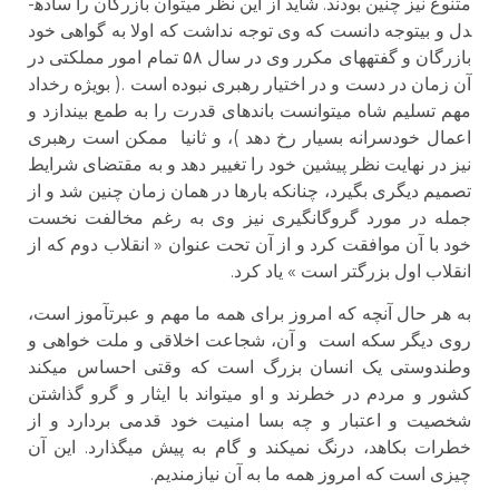
متنوع نیز چنین بودند. شاید از این نظر می­توان بازرگان را ساده­
دل و بی­توجه دانست که وی توجه نداشت که اولا به گواهی خود
بازرگان و گفته­های مکرر وی در سال ۵۸ تمام امور مملکتی در
آن زمان در دست و در اختیار رهبری نبوده است .( بویژه رخداد
مهم تسلیم شاه می­توانست باندهای قدرت را به طمع بیندازد و
اعمال خودسرانه بسیار رخ دهد )، و ثانیا ممکن است رهبری
نیز در نهایت نظر پیشین خود را تغییر دهد و به مقتضای شرایط
تصمیم دیگری بگیرد، چنانکه بارها در همان زمان چنین شد و از
جمله در مورد گروگانگیری نیز وی به رغم مخالفت نخست
خود با آن موافقت کرد و از آن تحت عنوان « انقلاب دوم که از
انقلاب اول بزرگتر است » یاد کرد.
به هر حال آنچه که امروز برای همه ما مهم و عبرت­آموز است،
روی دیگر سکه است و آن، شجاعت اخلاقی و ملت خواهی و
وطن­دوستی یک انسان بزرگ است که وقتی احساس می­کند
کشور و مردم در خطرند و او می­تواند با ایثار و گرو گذاشتن
شخصیت و اعتبار و چه بسا امنیت خود قدمی بردارد و از
خطرات بکاهد، درنگ نمی­کند و گام به پیش می­گذارد. این آن
چیزی است که امروز همه ما به آن نیازمندیم.