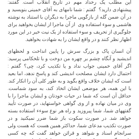
این مطلب یک رخداد مهم در تاریخ انقلاب است. گفتند:
پیشنهادی دارید؟ گفتم : شما نامه­ای به آقای خمینی بنویسید و
در آن ضمن گله از بازگویی ماجرا به دیگران با استناد به نوشته
هاشمی و سوء استفاده وی از آن ماجرا از ایشان بخواهید برای
جلوگیری از تحریف و سوء استفاده از یک نیت خیر در این مورد
اظهار نظر کنند و در واقع ایشان را به شهادت بخواهید.
آن انسان پاک و بزرگ سرش را پایین انداخت و لحظه­ای
اندیشید و آنگاه چشم بر چهره من دوخت و با تلخکامی پرسید:
اگر آقای خمینی جواب نداد و یا تکذیب کرد، چی؟ گفتم :
احتمال دارد ایشان مصلحت اندیشی کند و پاسخ ندهد، اما بعید
است که ایشان خلاف واقع بگوید و به طور کلی آن را انکار کند.
با این همه، هر موضعی ایشان اتخاذ کند، به سود شماست.
حداقل آن است که شما در حیات خودتان و ایشان ماجرا را با
وی در میان نهاده و از وی گواهی خواسته­اید، در صورت تأیید
گفته­های شما، شما پیروزید و راه هر نوع سوءء استفاده بسته
خواهد شد. در صورت سکوت باز شما ضرر نمی­کنید و در
صورت تکذیب مدعای شما، حداکثر همین هست که هست ولی
سرانجام اسناد و شواهد و قرائن خواهد گفت که چه کسی