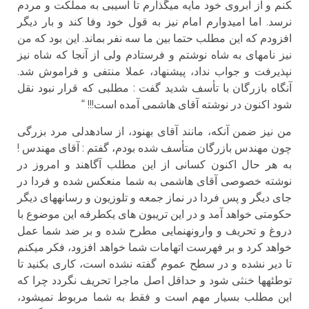
کنم و از آبروی خود مایه می­گذارم تا آسیبی به مملکت و مردم
نرسد. اما امیدوارم امام نیز به قول خود وفا کند و بار دیگر
افزودم که این مطلب حتما بین ما سه نفر بماند. این بود که من
نیز نامه­ای به شاه نوشتم و فرستادم ولی از آنجا که شاه نیز
نپذیرفت و جواب نداد، پیشنهاد، عملا منتفی و فراموش شد.
آنگاه بازرگان با تأسف شدید گفت : مطلبی که قرار نبود نقل
شود اکنون در نوشته آقای هاشمی آمده است!!! “
من نیز ضمن آنکه، مانند آقای بهنود، از ساده­دلی مرد بزرگی
چون مهندس بازرگان متأسف شده بودم، گفتم : آقای مهندس !
به هر حال اکنون کسانی از این مطلب آگاهند و امروز در
نوشته خصوصی آقای هاشمی به شما منعکس شده و فردا در
جای دیگر و پس فردا در نماز جمعه و تلوزیون و رسانه­های دیگر
حکومتی خواهد آمد و در این تریبون های یک­طرفه این موضوع با
دروغ و تحریف و وارونه­نمایی مطرح شده و بر ضد شما عمل
خواهد کرد و بر فهرست اتهامات شما خواهد افزود، فکر می­کنم
تا دیر نشده و در سطح عموم گفته نشده است، کاری بکنید تا
توطئه­ها خنثی شود و حداقل اصل ماجرا تحریف نگردد چرا که
این مطلب بسیار مهم است و فقط به شما مربوط نمی­شود،