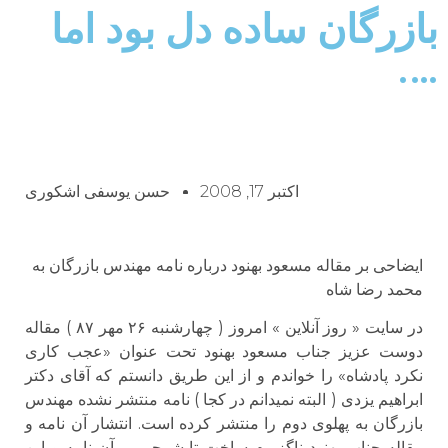
بازرگان ساده دل بود اما
….
اکتبر 17, 2008
حسن یوسفی اشکوری
ایضاحی بر مقاله مسعود بهنود درباره نامه مهندس بازرگان به
محمد رضا شاه
در سایت « روز آنلاین » امروز ( چهارشنبه ۲۶ مهر ۸۷ ) مقاله
دوست عزیز جناب مسعود بهنود تحت عنوان «عجب کاری
نکرد پادشاه» را خواندم و از این طریق دانستم که آقای دکتر
ابراهیم یزدی ( البته نمیدانم در کجا ) نامه منتشر نشده مهندس
بازرگان به پهلوی دوم را منتشر کرده است. انتشار آن نامه و
مقاله جناب بهنود ناگزیرم ساخت تا شرحی بر آن نامه و این